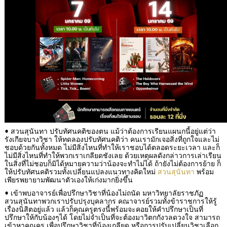
• สวนสุนันทา ปรับทัศนคติของตน แม้ว่าต้องการเรียนแผนกนี้อยู่แต่ว่า
รังเกียจบางวิชา ให้ทดลองปรับทัศนคติว่า คนเรามักเจอสิ่งที่ถูกใจและไม่
ชอบด้วยกันทั้งหมด ไม่มีสิ่งไหนที่ทำให้เราชอบได้ตลอดระยะเวลา และก็
ไม่มีสิ่งไหนที่ทำให้พวกเราเกลียดชังเลย ด้วยเหตุผลดังกล่าวการเล่าเรียน
ในสิ่งที่ไม่ชอบก็มิได้หมายความว่าน้องจะทำไม่ได้ ถ้ายังไม่ต้องการย้าย ก็
ให้ปรับทัศนคติรวมทั้งเปลี่ยนแปลงแนวทางคิดใหม่
สวนสุนันทา
พร้อม
เพียรพยายามพัฒนาตัวเองให้เก่งมากยิ่งขึ้น
• เข้าพบอาจารย์เพื่อปรึกษาวิชาที่น้องไม่ถนัด มหาวิทยาลัยราชภัฏ
สวนสุนันทาพวกเราปรับปรุงบุคลากร คณาจารย์รวมทั้งข้าราชการให้รู้
เรื่องนิสิตอยู่แล้ว แล้วก็คุณครูตรงนี้พร้อมจะคอยให้คำปรึกษาเป็นที่
ปรึกษาให้กับน้องๆได้ โดยไม่จำเป็นที่จะต้องมาวิตกกังวลดวงใจ สามารถ
เข้าหาคุณครู เพื่อปรึกษาวิชาที่น้องเกลียด หรือการปรับเปลี่ยนวิชาเลือก