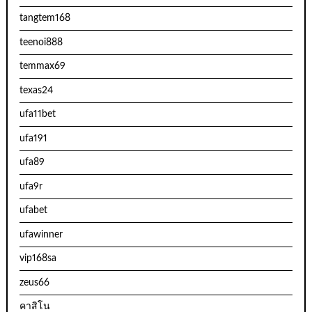
tangtem168
teenoi888
temmax69
texas24
ufa11bet
ufa191
ufa89
ufa9r
ufabet
ufawinner
vip168sa
zeus66
คาสิโน