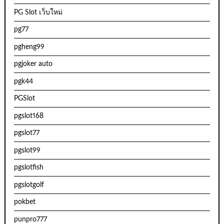
PG Slot เว็บใหม่
pg77
pgheng99
pgjoker auto
pgk44
PGSlot
pgslot168
pgslot77
pgslot99
pgslotfish
pgslotgolf
pokbet
punpro777