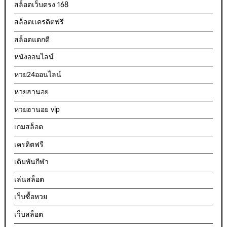
สล็อตเว็บตรง 168
สล็อตเเครดิตฟรี
สล็อตแตกดี
หนังออนไลน์
หวย24ออนไลน์
หวยฮานอย
หวยฮานอย vip
เกมสล็อต
เครดิตฟรี
เดิมพันกีฬา
เล่นสล็อต
เว็บซื้อหวย
เว็บสล็อต