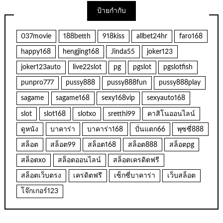
ป้ายกำกับ
037movie
188betth
918kiss
allbet24hr
faro168
happy168
hengjing168
Jinda55
joker123
joker123auto
live22slot
pg
pgslot
pgslotfish
punpro777
pussy888
pussy888fun
pussy888play
sagame
sagame168
sexy168vip
sexyauto168
slot
slot168
slotxo
sretthi99
คาสิโนออนไลน์
ดูหนัง
บาคาร่า
บาคาร่า168
ปั่นแตก66
พุซซี่888
สล็อต
สล็อต99
สล็อต168
สล็อต888
สล็อตpg
สล็อตxo
สล็อตออนไลน์
สล็อตเครดิตฟรี
สล็อตเว็บตรง
เครดิตฟรี
เซ็กซี่บาคาร่า
เว็บสล็อต
โจ๊กเกอร์123