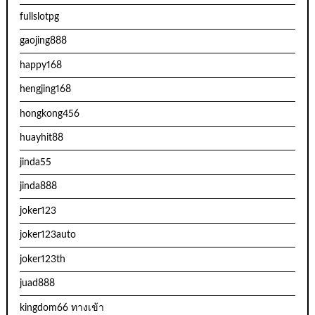
fullslotpg
gaojing888
happy168
hengjing168
hongkong456
huayhit88
jinda55
jinda888
joker123
joker123auto
joker123th
juad888
kingdom66 ทางเข้า