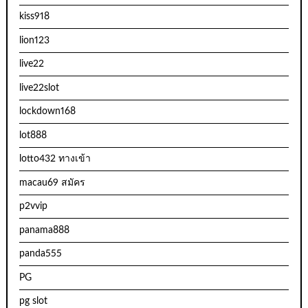
kiss918
lion123
live22
live22slot
lockdown168
lot888
lotto432 ทางเข้า
macau69 สมัคร
p2vvip
panama888
panda555
PG
pg slot