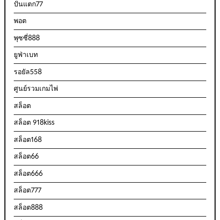
ปั่นแตก77
พอต
พุซซี่888
ยูฟ่าเบท
รอยัล558
ศูนย์รวมเกมไพ่
สล็อต
สล็อต 918kiss
สล็อต168
สล็อต66
สล็อต666
สล็อต777
สล็อต888