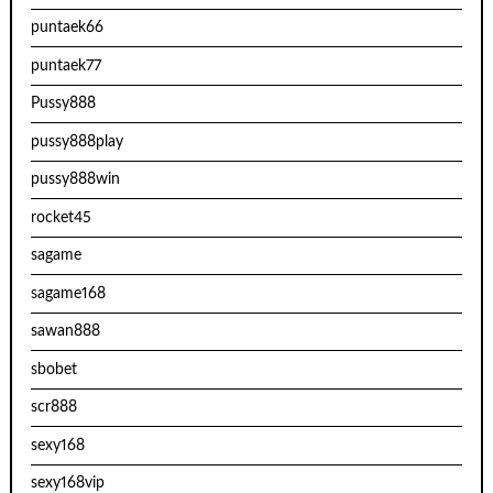
puntaek66
puntaek77
Pussy888
pussy888play
pussy888win
rocket45
sagame
sagame168
sawan888
sbobet
scr888
sexy168
sexy168vip