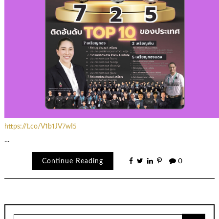
https://t.co/V1b1JV7wI5
…
Continue Reading
0
Search