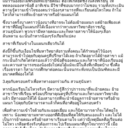
แม้ว่าน้องยังไม่พร้อมที่จะย้ายคณะ ต่อให้เกลียดชังในสิ่งที่เรียน ให้
ทดลองมองหาข้อดี อาทิเช่น มีวิชาที่ชอบมากกว่าไม่ชอบ รวมทั้งประเมิน
ความรู้ความเข้าใจของตนว่าน้องๆสามารถที่จะเรียนต่อไหวไหม ถ้าไม่
ไหวก็สามารถที่จะย้ายสาขาหรือย้ายแผนกได้
ซึ่งบางครั้งบางคราวน้องบางทีอาจจะไม่ต้องย้ายแผนก แต่ย้ายเพียงแค่
สาขาที่มีอยู่ในแผนกก็ได้เนื่องจากว่าทางมหาวิทยาลัยราชภัฏ
สวนสุนันทา พวกเรามีหลายคณะและก็หลายสาขาให้น้องๆเลือก
ล้นหลาม ฉะนั้นถ้าหากน้องๆรังเกียจก็แปลง
สาขาที่เรียนข้างในแผนกเดียวกันได้
ดังนี้ก็ขึ้นกับเงื่อนไขที่มหาวิทยาลัยรวมทั้งคณะได้กำหนดไว้น้องๆ
สามารถเข้าไปคุยกับคุณครูที่ปรึกษาได้เลย ถ้าเกิดอยากได้ย้ายสาขา แม้
กระนั้นถ้าเกิดไตร่ตรองแล้วว่ามีข้อดีของคณะและก็สาขาที่น้องเรียนอยู่
และความสามารถของน้องยังไปต่อได้แม้จะมีในสิ่งที่เกลียดบ้าง ซึ่งคือ
เรื่องธรรดา ก็สามารถศึกษาต่อคณะนั้นจนกระทั่งจบเป็นบัณฑิตและมี
อนาคตที่ผ่องใสได้
3.คุยกับครอบครัวเพื่อหาทางออกร่วมกัน สวนสุนันทา
หากน้องเรียนไม่ไหวจริงๆ มีความรู้สึกว่าปรารถนาที่จะย้ายคณะ ย้าย
สาขาวิชาที่เรียน พร้อมปรึกษาคุณครูที่ปรึกษาและก็ทางมหาวิทยาลัย
แล้ว มีทางออกให้ได้ น้องสามารถที่จะนำข้อมูลการย้ายสาขาหรือย้าย
แผนก ไปคุยกับบิดามารดาแล้วก็คนที่อาศัยอยู่ในครอบครัว
เพื่อทำความเข้าใจด้วยกันจะยอดเยี่ยม และก็บิดามารดาก็จะได้พอใจ
เพราะ น้องพยายามหาทางออกที่ดีเยี่ยมที่สุดให้กับตนเองแล้ว และไม่ได้
เป็นการย้ายคณะหรือย้ายสาขาเรียนตามใจ แต่ว่ามีเหตุมีผลคือเรียนต่อ
ไม่ไหว เกลียดชังจริงๆต้องการจะไปเรียนแผนกที่ถูกใจมากกว่านี้ เมื่อ