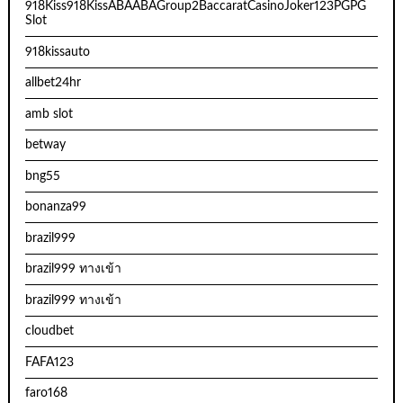
918Kiss918KissABAABAGroup2BaccaratCasinoJoker123PGPG
Slot
918kissauto
allbet24hr
amb slot
betway
bng55
bonanza99
brazil999
brazil999 ทางเข้า
brazil999 ทางเข้า
cloudbet
FAFA123
faro168