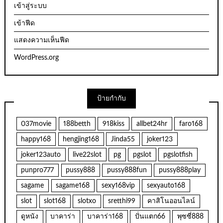
เข้าสู่ระบบ
เข้าฟีด
แสดงความเห็นฟีด
WordPress.org
ป้ายกำกับ
037movie
188betth
918kiss
allbet24hr
faro168
happy168
hengjing168
Jinda55
joker123
joker123auto
live22slot
pg
pgslot
pgslotfish
punpro777
pussy888
pussy888fun
pussy888play
sagame
sagame168
sexy168vip
sexyauto168
slot
slot168
slotxo
sretthi99
คาสิโนออนไลน์
ดูหนัง
บาคาร่า
บาคาร่า168
ปั่นแตก66
พุซซี่888