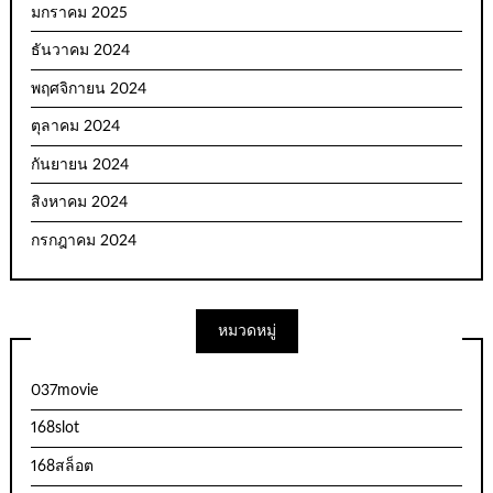
มกราคม 2025
ธันวาคม 2024
พฤศจิกายน 2024
ตุลาคม 2024
กันยายน 2024
สิงหาคม 2024
กรกฎาคม 2024
หมวดหมู่
037movie
168slot
168สล็อต