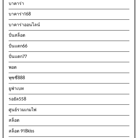
บาคาร่า
บาคาร่า168
บาคาร่าออนไลน์
ปั่นสล็อต
ปั่นแตก66
ปั่นแตก77
พอต
พุซซี่888
ยูฟ่าเบท
รอยัล558
ศูนย์รวมเกมไพ่
สล็อต
สล็อต 918kiss