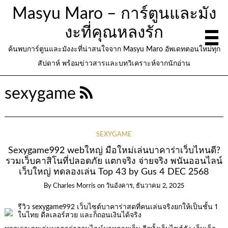
Masyu Maro – การ์ตูนและมัง
งะที่คุณหลงรัก
ค้นพบการ์ตูนและมังงะที่น่าสนใจจาก Masyu Maro อัพเดทตอนใหม่ทุก
สัปดาห์ พร้อมข่าวสารและบทวิเคราะห์จากนักอ่าน
sexygame
SEXYGAME
Sexygame992 webใหญ่ มือใหม่เล่นบาคาร่าเว็บไหนดี?
รวมเว็บคาสิโนที่ปลอดภัย แตกจริง จ่ายจริง พนันออนไลน์
เว็บใหญ่ ทดลองเล่น Top 43 by Gus 4 DEC 2568
By
Charles Morris
on
วันอังคาร, ธันวาคม 2, 2025
รีวิว sexygame992 เว็บไซต์บาคาร่าสดที่คนเล่นจริงยกให้เป็นชั้น 1
ในไทย ดีลเลอร์สวย และก็ถอนเงินได้จริง