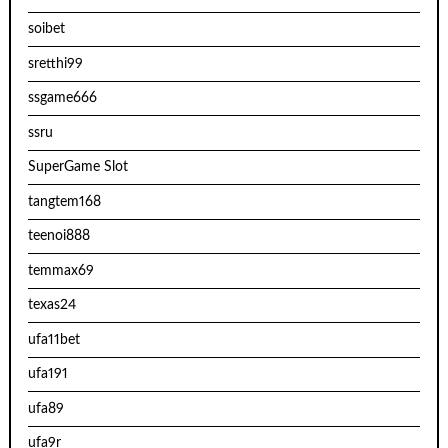
soibet
sretthi99
ssgame666
ssru
SuperGame Slot
tangtem168
teenoi888
temmax69
texas24
ufa11bet
ufa191
ufa89
ufa9r