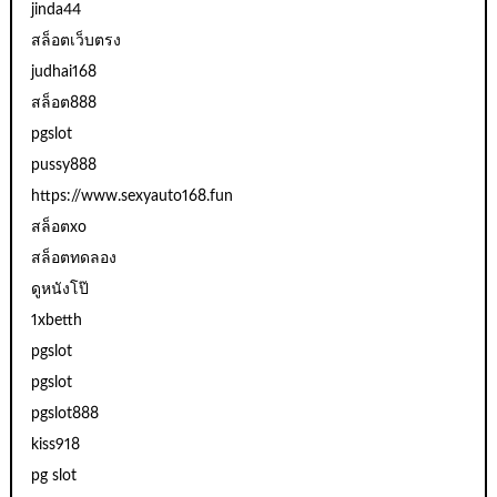
jinda44
สล็อตเว็บตรง
judhai168
สล็อต888
pgslot
pussy888
https://www.sexyauto168.fun
สล็อตxo
สล็อตทดลอง
ดูหนังโป๊
1xbetth
pgslot
pgslot
pgslot888
kiss918
pg slot