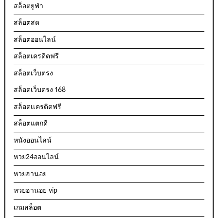
สล็อตยูฟ่า
สล็อตสด
สล็อตออนไลน์
สล็อตเครดิตฟรี
สล็อตเว็บตรง
สล็อตเว็บตรง 168
สล็อตเเครดิตฟรี
สล็อตแตกดี
หนังออนไลน์
หวย24ออนไลน์
หวยฮานอย
หวยฮานอย vip
เกมสล็อต