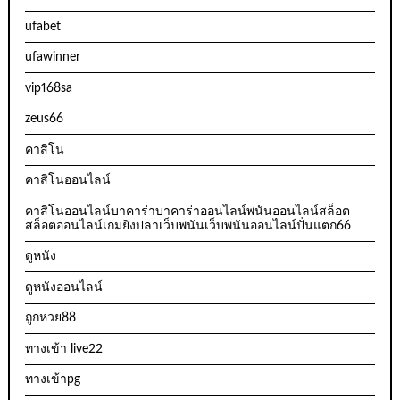
ufabet
ufawinner
vip168sa
zeus66
คาสิโน
คาสิโนออนไลน์
คาสิโนออนไลน์บาคาร่าบาคาร่าออนไลน์พนันออนไลน์สล็อต
สล็อตออนไลน์เกมยิงปลาเว็บพนันเว็บพนันออนไลน์ปั่นแตก66
ดูหนัง
ดูหนังออนไลน์
ถูกหวย88
ทางเข้า live22
ทางเข้าpg