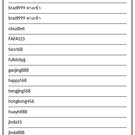
brazil999 ทางเข้า
brazil999 ทางเข้า
cloudbet
FAFA123
faro168
fullslotpg
gaojing888
happy168
hengjing168
hongkong456
huayhit88
jinda55
jinda888