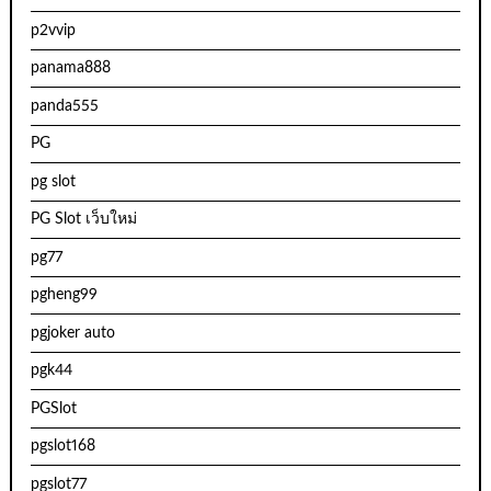
p2vvip
panama888
panda555
PG
pg slot
PG Slot เว็บใหม่
pg77
pgheng99
pgjoker auto
pgk44
PGSlot
pgslot168
pgslot77