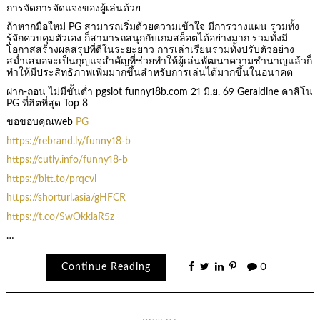
การจัดการจัดแจงของผู้เล่นด้วย
ถ้าหากมือใหม่ PG สามารถเริ่มด้วยความเข้าใจ มีการวางแผน รวมทั้ง
รู้จักควบคุมตัวเอง ก็สามารถสนุกกับเกมสล็อตได้อย่างมาก รวมทั้งมี
โอกาสสร้างผลสรุปที่ดีในระยะยาว การเล่าเรียนรวมทั้งปรับตัวอย่าง
สม่ำเสมอจะเป็นกุญแจสำคัญที่ช่วยทำให้ผู้เล่นพัฒนาความชำนาญแล้วก็
ทำให้มีประสิทธิภาพเพิ่มมากขึ้นสำหรับการเล่นได้มากขึ้นในอนาคต
ฝาก-ถอน ไม่มีขั้นต่ำ pgslot funny18b.com 21 มิ.ย. 69 Geraldine คาสิโน
PG ที่ฮิตที่สุด Top 8
ขอขอบคุณweb
PG
https://rebrand.ly/funny18-b
https://cutly.info/funny18-b
https://bitt.to/prqcvl
https://shorturl.asia/gHFCR
https://t.co/SwOkkiaR5z
…
Continue Reading
0