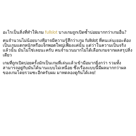
อะไรเป็นสิ่งที่ทำให้เกม
fullslot
บางเกมถูกเปิดซ้ำบ่อยมากกว่าเกมอื่น?
คนจำนวนไม่น้อยบางทีอาจมีความรู้สึกว่าเกม fullslot ที่คนเล่นเยอะต้อง
เป็นเกมแตกหนักหรือแจ็กพอตใหญ่เพียงแค่นั้น แต่ว่าในความเป็นจริง
แล้วนั้น มันไม่ใช่เลยนะครับ คนจำนวนมากไม่ได้เลือกเกมจากผลสรุปสิ่ง
เดียว
เกมที่ถูกเปิดบ่อยครั้งมักเป็นเกมที่เล่นแล้วเข้ามือมากยิ่งกว่า รวมทั้ง
สามารถอยู่กับมันได้นานแบบไม่เหนื่อย ซึ่งเรื่องแบบนี้มีผลมากกว่าผล
ของเกมโดยรวมซะอีกครับผม มาทดลองดูกันได้เลย!