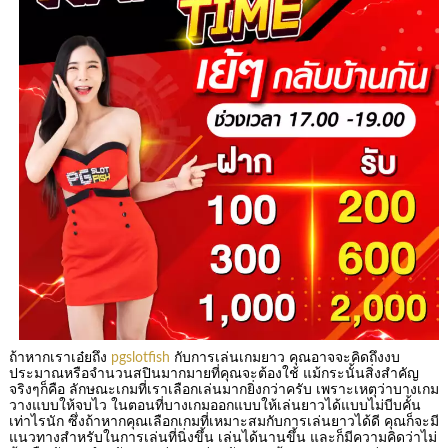
ถ้าหากเราเอ๋ยถึง
pgslotfish
กับการเล่นเกมยาว คุณอาจจะคิดถึงงบ
ประมาณหรือจำนวนสปินมากมายที่คุณจะต้องใช้ แม้กระนั้นสิ่งสำคัญ
จริงๆก็คือ ลักษณะเกมที่เราเลือกเล่นมากยิ่งกว่าครับ เพราะเหตุว่าบางเกม
วางแบบให้จบไว ในตอนที่บางเกมออกแบบให้เล่นยาวได้แบบไม่บีบคั้น
เท่าไรนัก ซึ่งถ้าหากคุณเลือกเกมที่เหมาะสมกับการเล่นยาวได้ดี คุณก็จะมี
แนวทางสำหรับในการเล่นที่นิ่งขึ้น เล่นได้นานขึ้น และก็มีความคิดว่าไม่