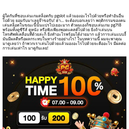
ผู้ใดกันที่ชอบเล่นเกมสล็อตกับ pgslot แล้วมองอะไรไปด้วยหรือทำอันอื่น
ไปด้วย ยอมรับมาเลยจ๊าขอรับ! ฮ่า… จะต้องบอกเลยว่า พฤติกรรมของคน
เล่นสล็อตในขณะนี้นั้นแปรไปเยอะมาก ตัวผมเองก็ชอบเล่นเกม pg718
พร้อมทั้งดูซีรีส์ ดูหนัง หรือฟังเพียงพอดแคสต์ไปด้วย ยิ่งถ้าเล่นบน
โทรศัพท์เคลื่อนที่ด้วยล่ะก็ ยิ่งทำอะไรพร้อมได้ง่ายมาก แล้วการเล่นแบบงี้
มันมีผลดีหรือผลกระทบในทางร้ายอย่างไร? ในบทความนี้ ผมจะพาคุณ
มาดูเลยว่า ถ้าพวกเราเล่นไปด้วยแล้วมองอะไรไปด้วยจะคืออะไร มีผลต่อ
การเล่นเท่าไร มาดูกันเลย!