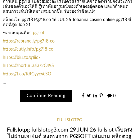
การเล่น pg718 ไปด้วยมองอะไรไปด้วย เราก็แค่จำต้องทราบจังหวะการ
เล่นของตัวเองให้ดี รู้เท่าทันอารมณ์ของตัวเองอยู่ตลอด และก็กำหนด
แผนการเล่นให้เหมาะสมมากขึ้น รับรองว่าชิลแน่ๆ
สล็อตเว็บ pg718 Pg718.co 16 JUL 26 Johanna casino online pg718 ที่
ฮิตที่สุด Top 21
ขอขอบคุณที่มา
pgslot
https://rebrand.ly/pg718-co
https://cutly.info/pg718-co
https://bitt.to/q1iic7
https://shorturl.asia/2C49S
https://t.co/KRGyycVcSO
…
Continue Reading
0
FULLSLOTPG
Fullslotpg fullslotpg3.com 29 JUN 26 fullslot เว็บตรง
ไม่ผ่านเอเย่นต์ ส่งตรงจาก PGSOFT เล่นเกม สล็อตpg