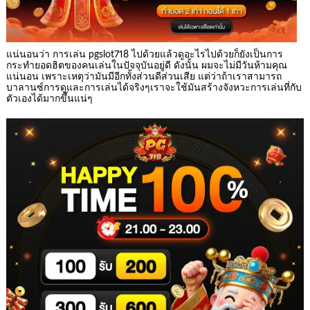
แน่นอนว่า การเล่น pgslot718 ไปด้วยแล้วดูอะไรไปด้วยก็ยังเป็นการ
กระทำยอดฮิตของคนเล่นในปัจจุบันอยู่ดี ดังนั้น ผมจะไม่มีวันห้ามคุณ
แน่นอน เพราะเหตุว่ามันมีอีกทั้งส่วนดีส่วนเสีย แต่ว่าถ้าเราสามารถ
บาลานซ์การดูและการเล่นได้จริงๆเราจะใช้มันสร้างจังหวะการเล่นที่กับ
ตัวเองได้มากขึ้นแน่ๆ