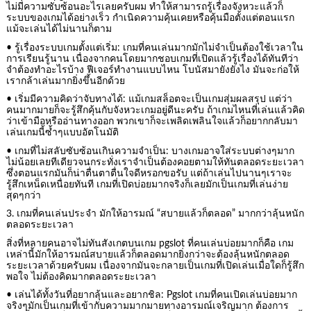
ไม่มีความซับซ้อนอะไรเลยครับผม ทำให้สามารถรู้เรื่องจังหวะแล้วก็
ระบบของเกมได้อย่างเร็ว กำเนิดความคุ้นเคยหรือคุ้นมือตั้งแต่ตอนแรก
แม้จะเล่นได้ไม่นานก็ตาม
• รู้เรื่องระบบเกมตั้งแต่เริ่ม: เกมที่คนเล่นมากมักไม่จำเป็นต้องใช้เวลาใน
การเรียนรู้นาน เนื่องจากคนโดยมากชอบเกมที่เปิดแล้วรู้เรื่องได้ทันทีว่า
จำต้องทำอะไรบ้าง ฟีเจอร์ทำงานแบบไหน โบนัสมายังยังไง มันจะก่อให้
เรากล้าเล่นมากยิ่งขึ้นอีกด้วย
• เริ่มมีความคิดว่าจับทางได้: แม้เกมสล็อตจะเป็นเกมสุ่มผลสรุป แต่ว่า
คนมากมายก็จะรู้สึกคุ้นกับจังหวะเกมอยู่ดีนะครับ ถ้าเกมไหนที่เล่นแล้วคิด
ว่าเข้ามือหรืออ่านทางออก พวกเขาก็จะเพลิดเพลินใจแล้วก็อยากกลับมา
เล่นเกมนี้ซ้ำๆแบบอัตโนมัติ
• เกมที่ไม่สลับซับซ้อนเกินความจำเป็น: บางเกมอาจใส่ระบบต่างๆมาก
ไม่น้อยเลยทีเดียวจนกระทั่งเราจำเป็นต้องคอยตามให้ทันตลอดระยะเวลา
ซึ่งตอนแรกมันก็น่าตื่นตาตื่นใจดีหรอกขอรับ แต่ถ้าเล่นไปนานๆเราจะ
รู้สึกเหน็ดเหนื่อยทันที เกมที่เปิดบ่อยมากจริงก็เลยมักเป็นเกมที่เล่นง่าย
สุดๆกว่า
3. เกมที่คนเล่นประจำ มักให้อารมณ์ “สบายแล้วก็ตลอด” มากกว่าลุ้นหนัก
ตลอดระยะเวลา
สิ่งที่หลายคนอาจไม่ทันสังเกตบนเกม pgslot ที่คนเล่นบ่อยมากก็คือ เกม
เหล่านี้มักให้อารมณ์สบายแล้วก็ตลอดมากยิ่งกว่าจะต้องลุ้นหนักตลอด
ระยะเวลาด้วยครับผม เนื่องจากมันจะกลายเป็นเกมที่เปิดเล่นเมื่อใดก็รู้สึก
พอใจ ไม่ต้องคิดมากตลอดระยะเวลา
• เล่นได้ทั้งวันที่อยากลุ้นและอยากชิล: Pgslot เกมที่คนเปิดเล่นบ่อยมาก
จริงๆมักเป็นเกมที่เข้ากับความมากมายทางอารมณ์เจริญมาก ต้องการ