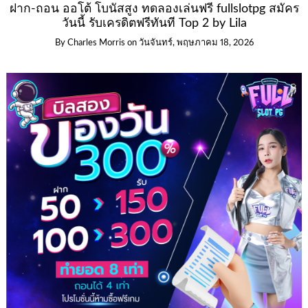
ฝาก-ถอน ออโต้ โบนัสสูง ทดลองเล่นฟรี fullslotpg สมัคร
วันนี้ รับเครดิตฟรีทันที Top 2 by Lila
By
Charles Morris
on
วันจันทร์, พฤษภาคม 18, 2026