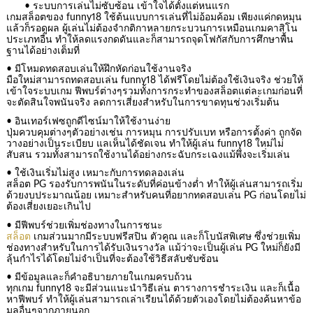
• ระบบการเล่นไม่ซับซ้อน เข้าใจได้ตั้งแต่หนแรก
เกมสล็อตของ funny18 ใช้ต้นแบบการเล่นที่ไม่อ้อมค้อม เพียงแค่กดหมุน
แล้วก็รอดูผล ผู้เล่นไม่ต้องจำกติกาหลายกระบวนการเหมือนเกมคาสิโน
ประเภทอื่น ทำให้ลดแรงกดดันและก็สามารถจุดโฟกัสกับการศึกษาพื้น
ฐานได้อย่างเต็มที่
• มีโหมดทดสอบเล่นให้ฝึกหัดก่อนใช้งานจริง
มือใหม่สามารถทดสอบเล่น funny18 ได้ฟรีโดยไม่ต้องใช้เงินจริง ช่วยให้
เข้าใจระบบเกม ฟีพบร์ต่างๆรวมทั้งการกระทำของสล็อตแต่ละเกมก่อนที่
จะตัดสินใจพนันจริง ลดการเสี่ยงสำหรับในการขาดทุนช่วงเริ่มต้น
• อินเทอร์เฟซถูกดีไซน์มาให้ใช้งานง่าย
ปุ่มควบคุมต่างๆตัวอย่างเช่น การหมุน การปรับเบท หรือการตั้งค่า ถูกจัด
วางอย่างเป็นระเบียบ แลเห็นได้ชัดเจน ทำให้ผู้เล่น funny18 ใหม่ไม่
สับสน รวมทั้งสามารถใช้งานได้อย่างกระฉับกระเฉงแม้พึ่งจะเริ่มเล่น
• ใช้เงินเริ่มไม่สูง เหมาะกับการทดลองเล่น
สล็อต PG รองรับการพนันในระดับที่ค่อนข้างต่ำ ทำให้ผู้เล่นสามารถเริ่ม
ด้วยงบประมาณน้อย เหมาะสำหรับคนที่อยากทดสอบเล่น PG ก่อนโดยไม่
ต้องเสี่ยงเยอะเกินไป
• มีฟีพบร์ช่วยเพิ่มช่องทางในการชนะ
สล็อต
เกมส่วนมากมีระบบฟรีสปิน ตัวคูณ และก็โบนัสพิเศษ ซึ่งช่วยเพิ่ม
ช่องทางสำหรับในการได้รับเงินรางวัล แม้ว่าจะเป็นผู้เล่น PG ใหม่ก็ยังมี
ลุ้นกำไรได้โดยไม่จำเป็นที่จะต้องใช้วิธีสลับซับซ้อน
• มีข้อมูลและก็คำอธิบายภายในเกมครบถ้วน
ทุกเกม funny18 จะมีส่วนแนะนำวิธีเล่น ตารางการชำระเงิน และก็เนื้อ
หาฟีพบร์ ทำให้ผู้เล่นสามารถเล่าเรียนได้ด้วยตัวเองโดยไม่ต้องค้นหาข้อ
มูลอื่นๆจากภายนอก