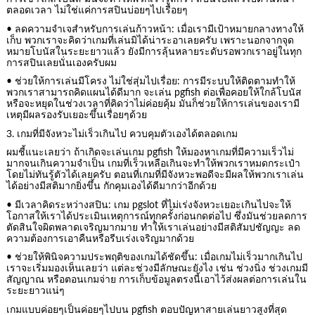
ตลอดเวลา ไม่ใช่แค่การสปินบ่อยๆไปเรื่อยๆ
• ลดความจำเจสำหรับการเล่นก้าวหน้า: เมื่อเรามีเป้าหมายกลางทางให้
เก็บ พวกเราจะคิดว่าเกมที่เล่นมิได้น่าระอาเลยครับ เพราะนอกจากจุด
หมายโบนัสในระยะยาวแล้ว ยังมีการลุ้นหลายระดับรอพวกเราอยู่ในทุก
การสปินเลยนั่นเองครับผม
• ช่วยให้การเล่นมีโครง ไม่ใช่สุ่มไปเรื่อย: การมีระบบให้ติดตามทำให้
พวกเราสามารถคิดแผนได้ดีมาก จะเล่น pgfish ต่อเพื่อคอยให้ใกล้โบนัส
หรือจะหยุดในช่วงเวลาที่คิดว่าไม่ค่อยคุ้ม มันก็ช่วยให้การเล่นของเรามี
เหตุมีผลรองรับเยอะขึ้นเรื่อยๆด้วย
3. เกมที่มีจังหวะไม่เร็วเกินไป ควบคุมตัวเองได้ตลอดเกม
ผมชี้แนะเลยว่า ถ้าเกิดจะเล่นเกม pgfish ให้มองหาเกมที่มีความเร็วไม่
มากจนเกินความจำเป็น เกมที่เร็วเหลือเกินจะทำให้พวกเราหมดกระเป๋า
โดยไม่ทันรู้ตัวได้เลยครับ ตอนที่เกมที่มีจังหวะพอดีจะมีผลให้พวกเราเล่น
ได้อย่างมีสติมากยิ่งขึ้น กักคุมเองได้ดีมากว่าอีกด้วย
• มีเวลาคิดระหว่างสปิน: เกม pgslot ที่ไม่เร่งจังหวะเยอะเกินไปจะให้
โอกาสให้เราได้ประเมินเหตุการณ์ทุกครั้งก่อนกดต่อไป ซึ่งมันช่วยลดการ
ตัดสินใจผิดพลาดเจริญมากมาย ทำให้เราเล่นอย่างมีสติสัมปชัญญะ ลด
ความต้องการเอาคืนหรือรีบเร่งเจริญมากด้วย
• ช่วยให้พินิจความประพฤติของเกมได้ชัดขึ้น: เมื่อเกมไม่เร็วมากเกินไป
เราจะเริ่มมองเห็นเลยว่า แต่ละช่วงมีลักษณะยังไง เช่น ช่วงนิ่ง ช่วงเกมมี
สัญญาณ หรือตอนเกมจ่าย การเก็บข้อมูลตรงนี้เอาไว้ส่งผลต่อการเล่นใน
ระยะยาวแน่ๆ
เกมแบบค่อยๆเป็นค่อยๆไปบน pgfish ตอบปัญหาสายเล่นยาวสูงที่สุด