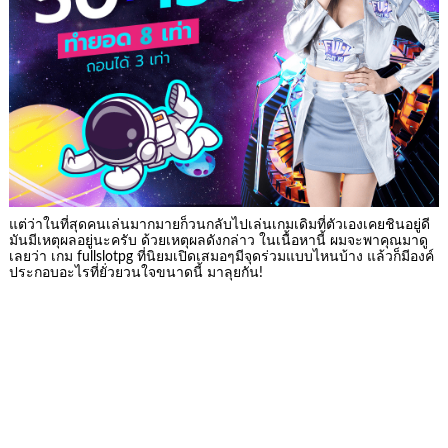
แต่ว่าในที่สุดคนเล่นมากมายก็วนกลับไปเล่นเกมเดิมที่ตัวเองเคยชินอยู่ดี
มันมีเหตุผลอยู่นะครับ ด้วยเหตุผลดังกล่าว ในเนื้อหานี้ ผมจะพาคุณมาดู
เลยว่า เกม fullslotpg ที่นิยมเปิดเสมอๆมีจุดร่วมแบบไหนบ้าง แล้วก็มีองค์
ประกอบอะไรที่ยั่วยวนใจขนาดนี้ มาลุยกัน!