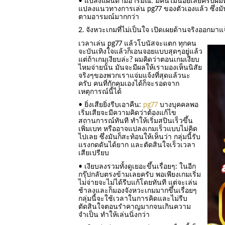
• แปลงแผนตามอารมณ์: มีคนไม่น้อยเลยครับผมที่เริ
แปลงแนวทางการเล่น pg77 ของตัวเองแล้ว ซึ่งมั
ตามอารมณ์มากกว่า
2. จังหวะเกมที่ไม่เป็นใจ เปิดเผยด้านจริงออกมาแจ้
เวลาเล่น pg77 แล้วโบนัสจะแตก ทุกคน
จะบันเทิงใจแล้วก็เอนจอยแบบสุดๆอยู่แล้ว
แต่ถ้าเกมเงียบล่ะ? ผมคิดว่าตอนเกมเงียบ
ไหมจ่ายนั้น มันจะมีผลให้เรามองเห็นนิสัย
จริงๆของพวกเราแจ่มแจ้งที่สุดแล้วนะ
ครับ คนที่กักคุมเองได้ก็จะรอดจาก
เหตุการณ์นี้ได้
• ยิ่งเสียยิ่งรีบเอาคืน:
pg77
บางบุคคลพอ
เริ่มเสียจะมีความคิดว่าต้องแก้ไข
สถานการณ์ทันที ทำให้เริ่มสปินเร็วขึ้น
เพิ่มเบท หรืออาจแปลงเกมเร็วแบบไม่คิด
ไปเลย ซึ่งมันก็สะท้อนให้เห็นว่า กลุ่มนี้รับ
แรงกดดันได้ยาก และตัดสินใจเร็วเวลา
เสียเปรียบ
• เงียบลงรวมทั้งดูเยอะขึ้นเรื่อยๆ: ในอีก
กรุ๊ปกลับตรงข้ามเลยครับ พอเพียงเกมเริ่ม
ไม่จ่ายจะไม่ได้รีบแก้โดยทันที แต่จะเล่น
ช้าลงและก็มองจังหวะเกมมากขึ้นเรื่อยๆ
กลุ่มนี้จะใช้เวลาในการคิดและไม่รีบ
ตัดสินใจตอนรำคาญมากจนเกินความ
จำเป็น ทำให้เล่นนิ่งกว่า