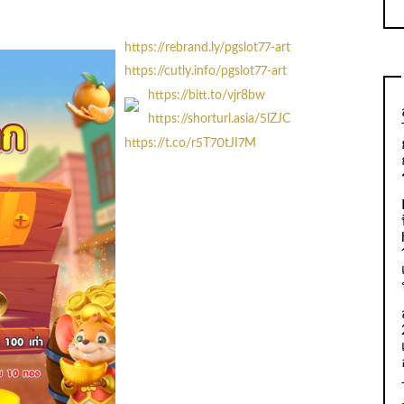
https://rebrand.ly/pgslot77-art
https://cutly.info/pgslot77-art
https://bitt.to/vjr8bw
https://shorturl.asia/5lZJC
https://t.co/r5T70tJI7M