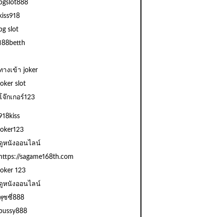
pgslot888
kiss918
pg slot
188betth
ทางเข้า joker
joker slot
โจ๊กเกอร์123
918kiss
joker123
ดูหนังออนไลน์
https://sagame168th.com
joker 123
ดูหนังออนไลน์
พุซซี่888
pussy888