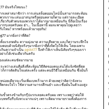
ot77 มันจริงไหมนะ?
ากเหล่าสมาชิกว่า การเล่นสล็อตออนไลน์นั้นสามารถสะท้อน
ห้พวกเราจะเล่นเอาสนุกหรือผ่อนคลายก็ตาม แต่รายละเอียด
กี่ยวกับตัวตนของพวกเราได้มากมายเหมือนกัน นี่ถือเป็นเรื่อง
นมากๆเลยครับผม ฮ่า… ในเนื้อหานี้ ผมจะพาคุณไปดูเลยว่า
ิงไหม? หากพร้อมแล้วมาลุยกัน!
7 มากยิ่งกว่าที่คิด?
มีอีกทั้งแรงกดดัน ความมุ่งมาด ความเสียดาย และก็ความระทึกใจ
งตอบด้วยนิสัยจริงๆมากยิ่งกว่าที่ตั้งจิตใจให้เห็น โดยเฉพาะ
านเกินความจำเป็น
pgslot77
จึงทำให้เราเห็นนิสัยจริงๆของเรา
่างได้เช่นเดียวกันครับ
ดของแต่ละคนชัดมากมาย
หว่างเล่นคือสิ่งที่สะท้อนวิธีคิดของคนเล่นได้แจ้งชัดที่สุด
็การตัดสินใจแต่ละครั้ง แต่ละคนมีวิธีไม่เหมือนกัน ซึ่งมันก็
รหน่อยเดียวจะเริ่มเพิ่มเบทเร็วมาก ด้วยเหตุว่าคิดว่าจังหวะ
ปที่ตกลงใจไว ใช้ความสามารถสึกนยำ และเชื่อมั่นในตัวเองสูง
อเป็นขั้วตรงข้ามกับกรุ๊ปแรกเลยคะครับผม เพราะเหตุว่าต่อให้
มเบทหรือรีบจังหวะมากแน่ๆ เพราะคิดมากมายรวมทั้งต้องการ