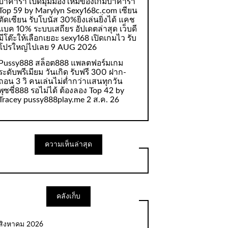
บาคาร่า เปิดมุมมองใหม่ของเกมบาคาร่า
Top 59 by Marylyn Sexy168c.com เซียน
ตัดเซียน รับโบนัส 30%ยิ่งเล่นยิ่งได้ แคช
แบค 10% ระบบเสถียร อัปเดตล่าสุด เว็บดี
มีโต๊ะให้เลือกเยอะ sexy168 เปิดเกมไว รับ
โปรใหญ่ไปเลย 9 AUG 2026
Pussy888 สล็อต888 แพลตฟอร์มเกม
ระดับพรีเมียม วันเกิด รับฟรี 300 ฝาก-
ถอน 3 วิ คนเล่นไม่ต่ำกว่าแสนทุกวัน
พุซซี่888 รอไม่ได้ ต้องลอง Top 42 by
Tracey pussy888play.me 2 ส.ค. 26
ความเห็นล่าสุด
คลังเก็บ
สิงหาคม 2026