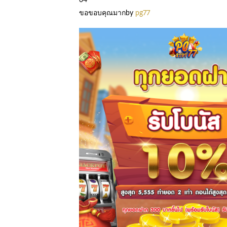
ขอขอบคุณมากby
pg77