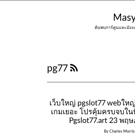
Masy
ค้นพบการ์ตูนและมังง
pg77
เว็บใหญ่ pgslot77 webใหญ่
เกมเยอะ โปรคุ้มครบจบในที่
Pgslot77.art 23 พฤ
By
Charles Morris