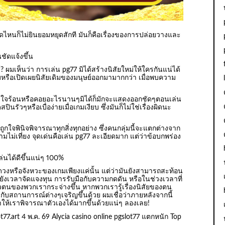
ไหนก็ไม่ยินยอมหยุดสักที มันก็คือเรื่องของการปล่อยวางและ
ชัดแจ้งขึ้น
 ผมเห็นว่า การเล่น pg77 มิได้สร้างนิสัยใหม่ให้ใครกันแน่ได้
ดิมหรือเปิดเผยนิสัยเดิมของมนุษย์ออกมามากกว่า เมื่อพบความ
รรมดาใจร้อนหรือคอยอะไรนานๆมิได้ก็มักจะแสดงออกชัดๆตอนเล่น
รัวๆหรือเบื่อง่ายเมื่อเกมเงียบ ซึ่งมันก็ไม่ใช่เรื่องผิดนะ
ใจพินิจพิจารณาทุกสิ่งทุกอย่าง ซึ่งคนกลุ่มนี้จะแตกต่างจาก
ม่เที่ยง จุดเด่นคือเล่น pg77 ละเอียดมาก แต่ว่าข้อบกพร่อง
เล่นได้ดีขึ้นแน่ๆ 100%
งดวงหรือจังหวะของเกมเพียงแค่นั้น แต่ว่ามันยังสามารถสะท้อน
ยังเวลาจัดแจงทุน การรับมือกับความกดดัน หรือในช่วงเวลาที่
ตนของพวกเรากระจ่างขึ้น หากพวกเรารู้เรื่องนิสัยของตน
รกับสถานการณ์ต่างๆเจริญขึ้นด้วย ผมเชื่อว่าภายหลังจากนี้
่ทำให้เราพิจารณาตัวเองได้มากขึ้นด้วยแน่ๆ ลองเลย!
t77.art 4 พ.ค. 69 Alycia casino online pgslot77 แตกหนัก Top