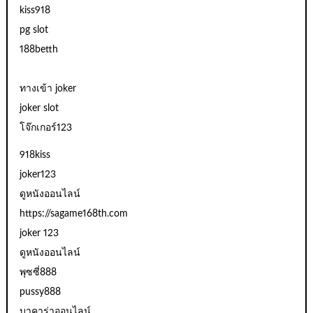
kiss918
pg slot
188betth
ทางเข้า joker
joker slot
โจ๊กเกอร์123
918kiss
joker123
ดูหนังออนไลน์
https://sagame168th.com
joker 123
ดูหนังออนไลน์
พุซซี่888
pussy888
บาคาร่าออนไลน์