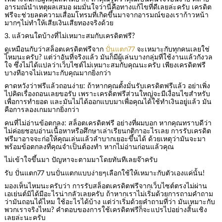
อารมณ์นำเหตุผลเสมอ ผมมั่นใจว่านี่คือทางแก้ไขที่ดีเลยล่ะครับ เครดิต
ฟรีจะช่วยลดความเสื่อมโทรมที่เกิดขึ้นมาจากอารมณ์ของเราก้าวหน้า
มากๆไม่ทำให้เสียเงินเสียทองจริงด้วย
3. แล้วคนใดบ้างที่ไม่เหมาะสมกับเครดิตฟรี?
ดูเหมือนกับว่าสล็อตเครดิตฟรีจาก
ปั่นแตก77
จะเหมาะกับทุกคนเลยใช่
ไหมนะครับ? แต่ว่าอันที่จริงแล้ว มันก็มีผู้เล่นบางกลุ่มที่ใช้งานแล้วกังวล
ใจ ซึ่งไม่ได้แปลว่าเว็บไซต์ไม่เหมาะสมกับคุณนะครับ เพียงเครดิตฟรี
บางทีอาจไม่เหมาะกับคุณมากยิ่งกว่า
คาดหวังว่าฟรีแล้วถอนง่าย: ถ้าหากคุณตั้งมั่นรับเครดิตฟรีแล้ว อย่าเพิ่ง
ไปคิดเรื่องถอนเลยขอรับ เพราะเครดิตฟรีส่วนใหญ่จะมีเงื่อนไขสำหรับ
เพื่อการทำยอด และมันไม่ได้ออกแบบมาเพื่อคุณได้ใช้ทำเงินอยู่แล้ว มัน
คือการลองเกมมากยิ่งกว่า
คนที่ไม่อ่านข้อตกลง: สล็อตเครดิตฟรี อย่างที่ผมบอก หากคุณทราบดีว่า
ไม่ค่อยชอบอ่านเนื้อหาหรือศึกษาเล่าเรียนกติกาอะไรเลย การรับเครดิต
ฟรีมาอาจจะก่อให้คุณเล่นแล้วลำบากเยอะขึ้นได้ ด้วยเหตุว่ามันจะมา
พร้อมข้อตกลงที่คุณจำเป็นต้องทำ หากไม่อ่านก่อนแล้วคุณ
ไม่เข้าใจขึ้นมา ปัญหาจะตามมาโดยทันทีเลยจ๊าครับ
รับ ปั่นแตก77 บนปั่นแตกแบบง่ายๆเลือกใช้ให้เหมาะกับตัวเองแค่นั้น!
มองเห็นไหมนะครับว่า การรับสล็อตเครดิตฟรีจากเว็บไซต์ตรงไม่ผ่าน
เอเย่นต์มิได้มีอะไรน่ากลัวเลยครับ ถ้าหากเราไม่เริ่มด้วยการถามคำถาม
ว่ามันถอนได้ไหม ใช้อะไรได้บ้าง แต่ว่าเริ่มด้วยคำถามที่ว่า มันเหมาะกับ
พวกเราจริงไหม? คำตอบของการใช้เครดิตฟรีก็จะแปรไปอย่างสิ้นเชิง
เลยล่ะนะครับ