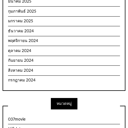
มีนาคม 2025
กุมภาพันธ์ 2025
มกราคม 2025
ธันวาคม 2024
พฤศจิกายน 2024
ตุลาคม 2024
กันยายน 2024
สิงหาคม 2024
กรกฎาคม 2024
หมวดหมู่
037movie