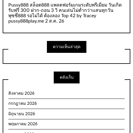
Pussy888 สล็อต888 แพลตฟอร์มเกมระดับพรีเมียม วันเกิด
รับฟรี 300 ฝาก-ถอน 3 วิ คนเล่นไม่ต่ำกว่าแสนทุกวัน
พุซซี่888 รอไม่ได้ ต้องลอง Top 42 by Tracey
pussy888play.me 2 ส.ค. 26
ความเห็นล่าสุด
คลังเก็บ
สิงหาคม 2026
กรกฎาคม 2026
มิถุนายน 2026
พฤษภาคม 2026