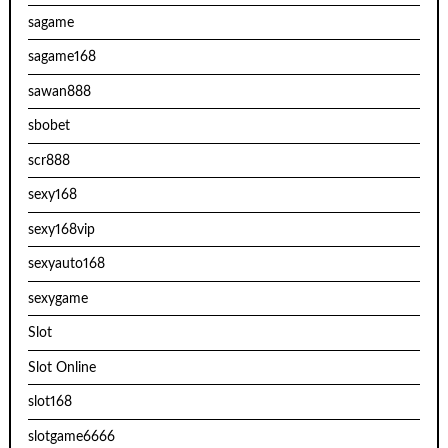
sagame
sagame168
sawan888
sbobet
scr888
sexy168
sexy168vip
sexyauto168
sexygame
Slot
Slot Online
slot168
slotgame6666