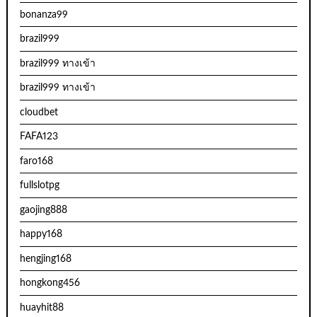
bonanza99
brazil999
brazil999 ทางเข้า
brazil999 ทางเข้า
cloudbet
FAFA123
faro168
fullslotpg
gaojing888
happy168
hengjing168
hongkong456
huayhit88