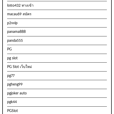
lotto432 ทางเข้า
macau69 สมัคร
p2vvip
panama888
panda555
PG
pg slot
PG Slot เว็บใหม่
pg77
pgheng99
pgjoker auto
pgk44
PGSlot