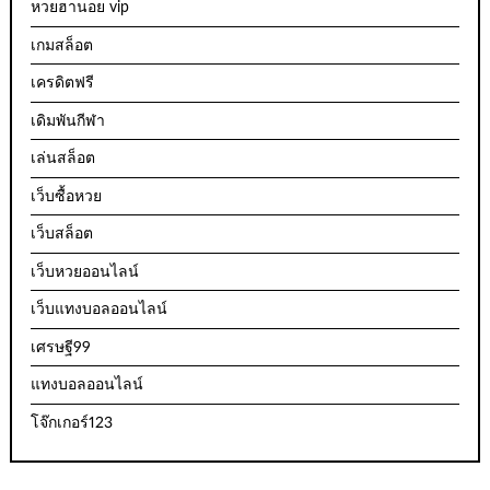
หวยฮานอย vip
เกมสล็อต
เครดิตฟรี
เดิมพันกีฬา
เล่นสล็อต
เว็บซื้อหวย
เว็บสล็อต
เว็บหวยออนไลน์
เว็บแทงบอลออนไลน์
เศรษฐี99
แทงบอลออนไลน์
โจ๊กเกอร์123