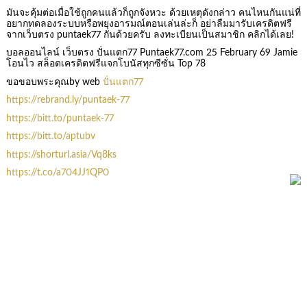
มันจะคุ้มต่อเมื่อใช้ถูกคนแล้วก็ถูกจังหวะ ด้วยเหตุดังกล่าว คนไหนกันแน่ที่
อยากทดลองระบบหรือพยุงอารมณ์ตอนเล่นล่ะก็ อย่าลืมมารับเครดิตฟรี
จากเว็บตรง puntaek77 กันด้วยครับ ลงทะเบียนเป็นสมาชิก คลิกได้เลย!
บอลออนไลน์ เว็บตรง ปั่นแตก77 Puntaek77.com 25 February 69 Jamie
โอนไว สล็อตเครดิตฟรีแจกโบนัสทุกซีซั่น Top 78
ขอขอบพระคุณby web
ปั่นแตก77
https://rebrand.ly/puntaek-77
https://bitt.to/puntaek-77
https://bitt.to/aptubv
https://shorturl.asia/Vq8ks
https://t.co/a704JJ1QP0