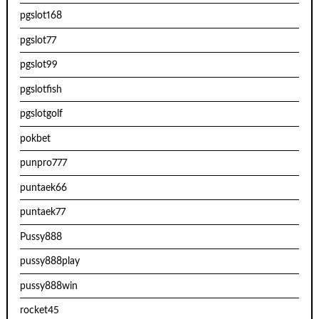
pgslot168
pgslot77
pgslot99
pgslotfish
pgslotgolf
pokbet
punpro777
puntaek66
puntaek77
Pussy888
pussy888play
pussy888win
rocket45