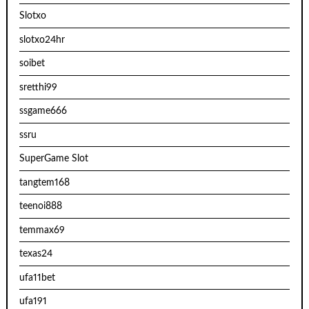
Slotxo
slotxo24hr
soibet
sretthi99
ssgame666
ssru
SuperGame Slot
tangtem168
teenoi888
temmax69
texas24
ufa11bet
ufa191