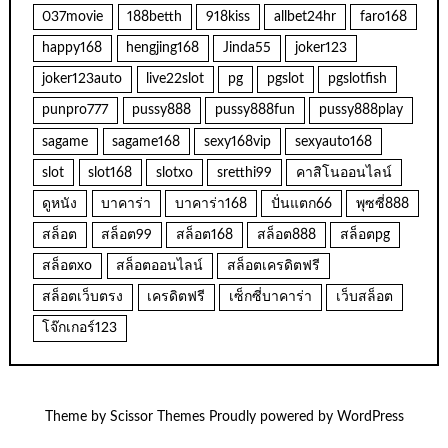
037movie
188betth
918kiss
allbet24hr
faro168
happy168
hengjing168
Jinda55
joker123
joker123auto
live22slot
pg
pgslot
pgslotfish
punpro777
pussy888
pussy888fun
pussy888play
sagame
sagame168
sexy168vip
sexyauto168
slot
slot168
slotxo
sretthi99
คาสิโนออนไลน์
ดูหนัง
บาคาร่า
บาคาร่า168
ปั่นแตก66
พุซซี่888
สล็อต
สล็อต99
สล็อต168
สล็อต888
สล็อตpg
สล็อตxo
สล็อตออนไลน์
สล็อตเครดิตฟรี
สล็อตเว็บตรง
เครดิตฟรี
เซ็กซี่บาคาร่า
เว็บสล็อต
โจ๊กเกอร์123
Theme by
Scissor Themes
Proudly powered by
WordPress