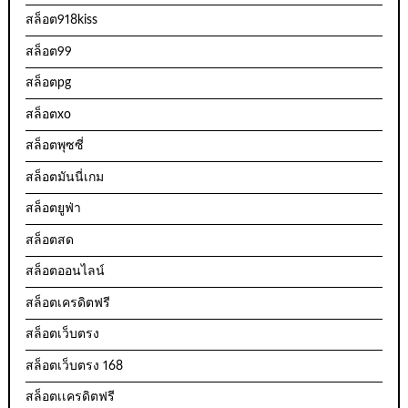
สล็อต918kiss
สล็อต99
สล็อตpg
สล็อตxo
สล็อตพุซซี่
สล็อตมันนี่เกม
สล็อตยูฟ่า
สล็อตสด
สล็อตออนไลน์
สล็อตเครดิตฟรี
สล็อตเว็บตรง
สล็อตเว็บตรง 168
สล็อตเเครดิตฟรี