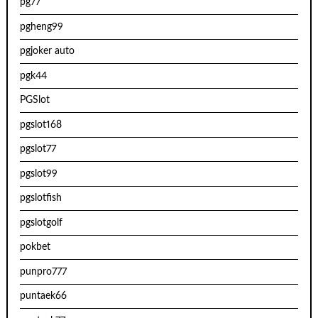
pg77
pgheng99
pgjoker auto
pgk44
PGSlot
pgslot168
pgslot77
pgslot99
pgslotfish
pgslotgolf
pokbet
punpro777
puntaek66