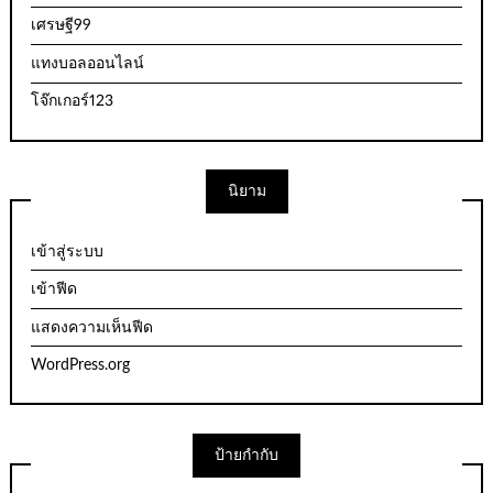
เศรษฐี99
แทงบอลออนไลน์
โจ๊กเกอร์123
นิยาม
เข้าสู่ระบบ
เข้าฟีด
แสดงความเห็นฟีด
WordPress.org
ป้ายกำกับ