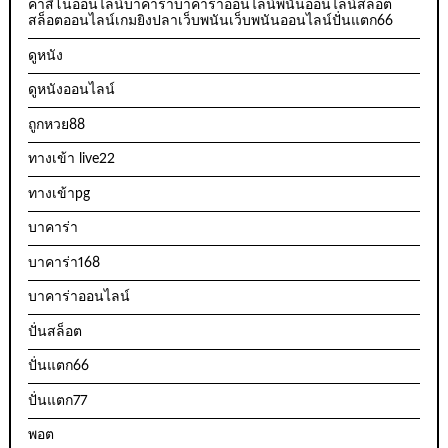
คาสิโนออนไลน์บาคาร่าบาคาร่าออนไลน์พนันออนไลน์สล็อต
สล็อตออนไลน์เกมยิงปลาเว็บพนันเว็บพนันออนไลน์ปั่นแตก66
ดูหนัง
ดูหนังออนไลน์
ถูกหวย88
ทางเข้า live22
ทางเข้าpg
บาคาร่า
บาคาร่า168
บาคาร่าออนไลน์
ปั่นสล็อต
ปั่นแตก66
ปั่นแตก77
พอต