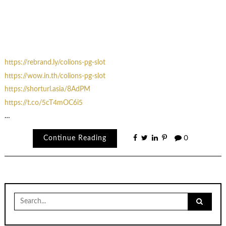
https://rebrand.ly/colions-pg-slot
https://wow.in.th/colions-pg-slot
https://shorturl.asia/8AdPM
https://t.co/5cT4mOC6i5
…
Continue Reading
0
Search
for: