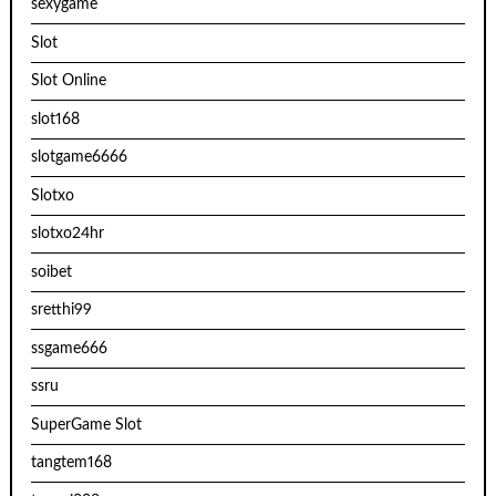
sexygame
Slot
Slot Online
slot168
slotgame6666
Slotxo
slotxo24hr
soibet
sretthi99
ssgame666
ssru
SuperGame Slot
tangtem168