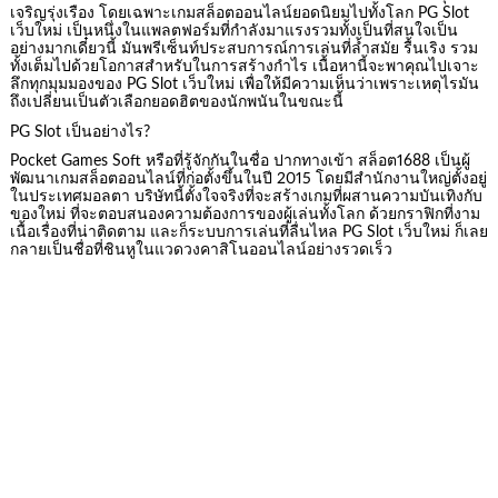
เจริญรุ่งเรือง โดยเฉพาะเกมสล็อตออนไลน์ยอดนิยมไปทั้งโลก PG Slot
เว็บใหม่ เป็นหนึ่งในแพลตฟอร์มที่กำลังมาแรงรวมทั้งเป็นที่สนใจเป็น
อย่างมากเดี๋ยวนี้ มันพรีเซ็นท์ประสบการณ์การเล่นที่ล้ำสมัย รื้นเริง รวม
ทั้งเต็มไปด้วยโอกาสสำหรับในการสร้างกำไร เนื้อหานี้จะพาคุณไปเจาะ
ลึกทุกมุมมองของ PG Slot เว็บใหม่ เพื่อให้มีความเห็นว่าเพราะเหตุไรมัน
ถึงเปลี่ยนเป็นตัวเลือกยอดฮิตของนักพนันในขณะนี้
PG Slot เป็นอย่างไร?
Pocket Games Soft หรือที่รู้จักกันในชื่อ ปากทางเข้า สล็อต1688 เป็นผู้
พัฒนาเกมสล็อตออนไลน์ที่ก่อตั้งขึ้นในปี 2015 โดยมีสำนักงานใหญ่ตั้งอยู่
ในประเทศมอลตา บริษัทนี้ตั้งใจจริงที่จะสร้างเกมที่ผสานความบันเทิงกับ
ของใหม่ ที่จะตอบสนองความต้องการของผู้เล่นทั้งโลก ด้วยกราฟิกที่งาม
เนื้อเรื่องที่น่าติดตาม และก็ระบบการเล่นที่ลื่นไหล PG Slot เว็บใหม่ ก็เลย
กลายเป็นชื่อที่ชินหูในแวดวงคาสิโนออนไลน์อย่างรวดเร็ว