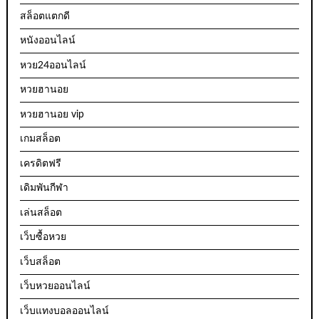
สล็อตแตกดี
หนังออนไลน์
หวย24ออนไลน์
หวยฮานอย
หวยฮานอย vip
เกมสล็อต
เครดิตฟรี
เดิมพันกีฬา
เล่นสล็อต
เว็บซื้อหวย
เว็บสล็อต
เว็บหวยออนไลน์
เว็บแทงบอลออนไลน์