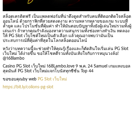
สล็อตเครดิตฟรี เป็นแพลตฟอร์มที่น่าดึงดูดสำหรับคนที่ติดอกติดใจสล็อต
ออนไลน์ ด้วยกราฟิกที่สวยสดงดงาม ความหลากหลายของเกม ระบบที่
ล้ำยุค และโปรโมชั่นที่คุ้มค่า ทำให้มันตอบปัญหาทั้งยังผู้เล่นใหม่รวมทั้งผู้
เล่นเก่า ถ้าหากคุณกำลังมองหาความสนุกรวมทั้งช่องทางทำเงิน ทดลอง
ให้ PG Slot เว็บไซต์ใหม่เป็นตัวเลือก แล้วคุณอาจพบว่ามันเป็น
ประสบการณ์ที่คุ้มค่าที่สุดในโลกสล็อตออนไลน์
หวังว่าบทความนี้จะช่วยทำให้คุณรู้เรื่องและก็ตัดสินใจเริ่มเล่น PG Slot
เว็บใหม่ ได้ง่ายขึ้น ขอให้โชคดีรวมทั้งบันเทิงใจกับการหมุนวงล้อ!
@168lambo
Casino PG Slot เว็บใหม่ 168Lambo.love 9 พ.ค. 24 Samuel เกมแทงบอล
สุดมันส์ PG Slot เว็บใหม่แจกโบนัสทุกซีซั่น Top 44
ขอขอบคุณby web
PG Slot เว็บใหม่
https://bit.ly/colions-pg-slot