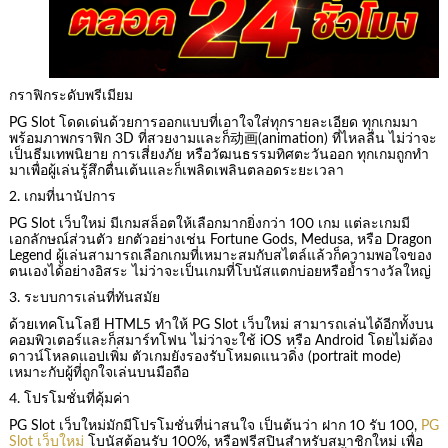
กราฟิกระดับพรีเมียม
PG Slot โดดเด่นด้วยการออกแบบที่เอาใจใส่ทุกรายละเอียด ทุกเกมมา
พร้อมภาพกราฟิก 3D ที่สวยงามและก็动画(animation) ที่ไหลลื่น ไม่ว่าจะ
เป็นธีมเทพนิยาย การเสี่ยงภัย หรือวัฒนธรรมทิศตะวันออก ทุกเกมถูกทำ
มาเพื่อผู้เล่นรู้สึกตื่นเต้นและก็เพลิดเพลินตลอดระยะเวลา
2. เกมที่นานัปการ
PG Slot เว็บใหม่ มีเกมสล็อตให้เลือกมากยิ่งกว่า 100 เกม แต่ละเกมมี
เอกลักษณ์ส่วนตัว ยกตัวอย่างเช่น Fortune Gods, Medusa, หรือ Dragon
Legend ผู้เล่นสามารถเลือกเกมที่เหมาะสมกับสไตล์แล้วก็ความพอใจของ
ตนเองได้อย่างอิสระ ไม่ว่าจะเป็นเกมที่โบนัสแตกบ่อยหรือย้ำรางวัลใหญ่
3. ระบบการเล่นที่ทันสมัย
ด้วยเทคโนโลยี HTML5 ทำให้ PG Slot เว็บใหม่ สามารถเล่นได้อีกทั้งบน
คอมพิวเตอร์และก็สมาร์ทโฟน ไม่ว่าจะใช้ iOS หรือ Android โดยไม่ต้อง
ดาวน์โหลดแอปเพิ่ม ตัวเกมยังรองรับโหมดแนวดิ่ง (portrait mode)
เหมาะกับผู้ที่ถูกใจเล่นบนมือถือ
4. โปรโมชั่นที่คุ้มค่า
PG Slot เว็บใหม่มักมีโปรโมชั่นที่น่าสนใจ เป็นต้นว่า ฝาก 10 รับ 100,
PG
Slot เว็บใหม่
โบนัสต้อนรับ 100%, หรือฟรีสปินสำหรับสมาชิกใหม่ เพื่อ