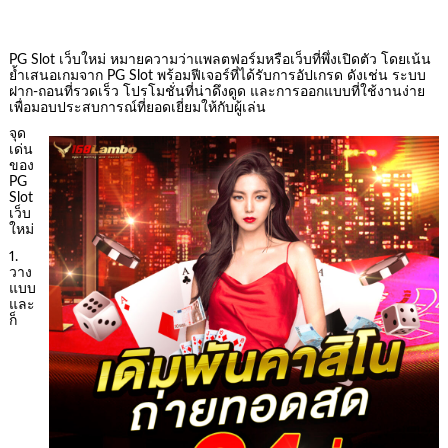
PG Slot เว็บใหม่ หมายความว่าแพลตฟอร์มหรือเว็บที่พึ่งเปิดตัว โดยเน้น
ย้ำเสนอเกมจาก PG Slot พร้อมฟีเจอร์ที่ได้รับการอัปเกรด ดังเช่น ระบบ
ฝาก-ถอนที่รวดเร็ว โปรโมชั่นที่น่าดึงดูด และการออกแบบที่ใช้งานง่าย
เพื่อมอบประสบการณ์ที่ยอดเยี่ยมให้กับผู้เล่น
จุด
เด่น
ของ
PG
Slot
เว็บ
ใหม่
1.
วาง
แบบ
และ
ก็