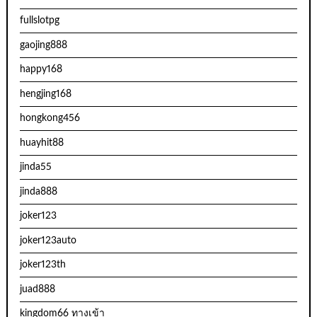
fullslotpg
gaojing888
happy168
hengjing168
hongkong456
huayhit88
jinda55
jinda888
joker123
joker123auto
joker123th
juad888
kingdom66 ทางเข้า