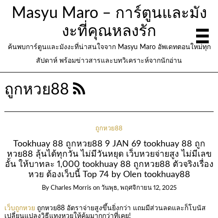
Masyu Maro – การ์ตูนและมัง
งะที่คุณหลงรัก
ค้นพบการ์ตูนและมังงะที่น่าสนใจจาก Masyu Maro อัพเดทตอนใหม่ทุก
สัปดาห์ พร้อมข่าวสารและบทวิเคราะห์จากนักอ่าน
ถูกหวย88
ถูกหวย88
Tookhuay 88 ถูกหวย88 9 JAN 69 tookhuay 88 ถูก
หวย88 ลุ้นได้ทุกวัน ไม่มีวันหยุด เว็บหวยจ่ายสูง ไม่มีเลข
อั้น ให้บาทละ 1,000 tookhuay 88 ถูกหวย88 ตัวจริงเรื่อง
หวย ต้องเว็บนี้ Top 74 by Olen tookhuay88
By
Charles Morris
on
วันพุธ, พฤศจิกายน 12, 2025
เว็บถูกหวย
ถูกหวย88 อัตราจ่ายสูงขึ้นยิ่งกว่า แถมมีส่วนลดและก็โบนัส
เปลี่ยนแปลงวิธีแทงหวยให้คุ้มมากกว่าที่เคย!