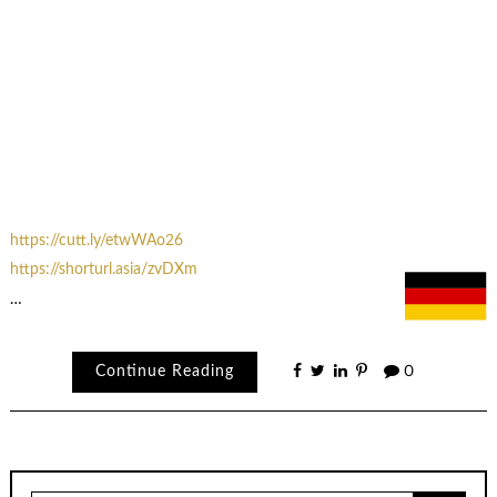
https://cutt.ly/etwWAo26
https://shorturl.asia/zvDXm
…
Continue Reading
0