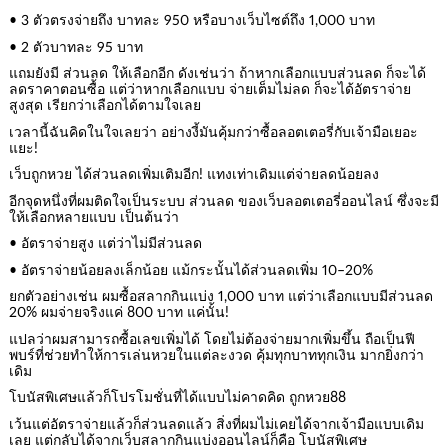
• 3 ตัวตรงจ่ายถึง บาทละ 950 หรือบางเว็บไซต์ถึง 1,000 บาท
• 2 ตัวบาทละ 95 บาท
แถมยังมี ส่วนลด ให้เลือกอีก ดังเช่นว่า ถ้าหากเลือกแบบส่วนลด ก็จะได้
ลดราคาตอนซื้อ แต่ว่าหากเลือกแบบ จ่ายเต็มไม่ลด ก็จะได้อัตราจ่าย
สูงสุด เรียกว่าเลือกได้ตามใจเลย
เวลานี้ฉันคิดในใจเลยว่า อย่างงี้มันคุ้มกว่าซื้อลอตเตอรี่กับเจ้ามือเยอะ
แยะ!
เว็บถูกหวย ได้ส่วนลดเพิ่มเติมอีก! แทงเท่าเดิมแต่จ่ายลดน้อยลง
อีกจุดหนึ่งที่ผมติดใจเป็นระบบ ส่วนลด ของเว็บลอตเตอรี่ออนไลน์ ซึ่งจะมี
ให้เลือกหลายแบบ เป็นต้นว่า
• อัตราจ่ายสูง แต่ว่าไม่มีส่วนลด
• อัตราจ่ายน้อยลงเล็กน้อย แม้กระนั้นได้ส่วนลดเพิ่ม 10–20%
ยกตัวอย่างเช่น ผมซื้อสลากกินแบ่ง 1,000 บาท แต่ว่าเลือกแบบมีส่วนลด
20% ผมจ่ายจริงแค่ 800 บาท แค่นั้น!
แปลว่าผมสามารถซื้อเลขเพิ่มได้ โดยไม่ต้องจ่ายมากเพิ่มขึ้น ถือเป็นฟี
พบร์ที่ช่วยทำให้การเล่นหวยในแต่ละงวด คุ้มทุกบาททุกเงิน มากยิ่งกว่า
เดิม
โบนัสพิเศษแล้วก็โปรโมชั่นที่ได้แบบไม่คาดคิด ถูกหวย88
เว้นแต่อัตราจ่ายแล้วก็ส่วนลดแล้ว สิ่งที่ผมไม่เคยได้จากเจ้ามือแบบเดิม
เลย แต่กลับได้จากเว็บสลากกินแบ่งออนไลน์ก็คือ โบนัสพิเศษ