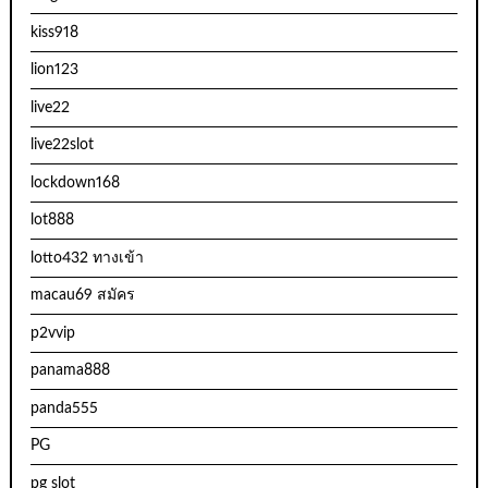
kiss918
lion123
live22
live22slot
lockdown168
lot888
lotto432 ทางเข้า
macau69 สมัคร
p2vvip
panama888
panda555
PG
pg slot