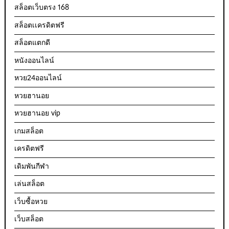
สล็อตเว็บตรง 168
สล็อตเเครดิตฟรี
สล็อตแตกดี
หนังออนไลน์
หวย24ออนไลน์
หวยฮานอย
หวยฮานอย vip
เกมสล็อต
เครดิตฟรี
เดิมพันกีฬา
เล่นสล็อต
เว็บซื้อหวย
เว็บสล็อต