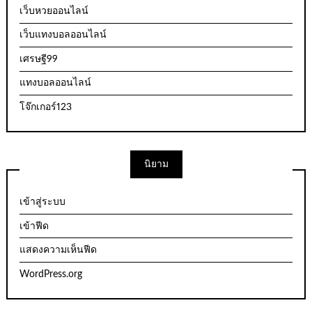
เว็บหวยออนไลน์
เว็บแทงบอลออนไลน์
เศรษฐี99
แทงบอลออนไลน์
โจ๊กเกอร์123
นิยาม
เข้าสู่ระบบ
เข้าฟีด
แสดงความเห็นฟีด
WordPress.org