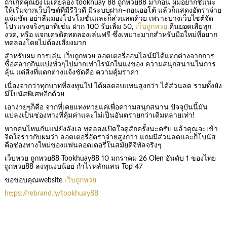
ถ้าเกิดคุณยังไม่เคยลอง tookhuay 88 ถูกหวย88 มาก่อน ผมอยากชี้แนะ
ให้เริ่มจากเว็บไซต์ที่มีรีวิวดี มีระบบฝาก–ถอนออโต้ แล้วก็แสดงอัตราจ่าย
แจ่มชัด อย่าลืมมองโปรโมชั่นและก็ส่วนลดด้วย เพราะบางเว็บไซต์จัด
โปรแรงจริงๆอาทิเช่น ฝาก 100 รับเพิ่ม 50,
เว็บถูกหวย
คืนยอดเสียทุก
งวด, หรือ แจกเครดิตทดลองเล่นฟรี ซึ่งเหมาะมากสำหรับมือใหม่ที่อยาก
ทดลองโดยไม่ต้องเสี่ยงมาก
สำหรับผม การเล่น เว็บถูกหวย ลอตเตอรี่ออนไลน์มิได้แตกต่างจากการ
ซื้อสลากกินแบ่งทั่วๆไปมากเท่าไรนักในแง่ของ ความสนุกสนานในการ
ลุ้น แต่สิ่งที่แตกต่างแจ้งชัดคือ ความคุ้มราคา
เนื่องจากว่าทุกบาทที่ลงทุนไป ได้ผลตอบแทนสูงกว่า ได้ส่วนลด รวมทั้งยัง
มีโบนัสพิเศษอีกด้วย
เอาง่ายๆก็คือ จากที่เคยแทงหวยแค่เพื่อความสนุกสนาน ปัจจุบันนี้มัน
แปลงเป็นช่องทางที่คุ้มค่าและไม่เป็นอันตรายกว่าเดิมหลายเท่า!
หากคนไหนกันแน่ยังลังเล ทดลองเปิดใจดูสักครั้งนะครับ แล้วคุณจะเข้า
จิตใจราวกับผมว่า ลอตเตอรี่อัตราจ่ายสูงกว่า แถมมีส่วนลดและก็โบนัส
คือช่องทางใหม่ของแฟนลอตเตอรี่ในสมัยดิจิทัลจริงๆ
เว็บหวย ถูกหวย88 Tookhuay88 10 มกราคม 26 Olen อันดับ 1 ของไทย
ถูกหวย88 ลงทุนงบน้อย กำไรหลักแสน Top 47
ขอขอบคุณwebsite
เว็บถูกหวย
https://rebrand.ly/tookhuay88