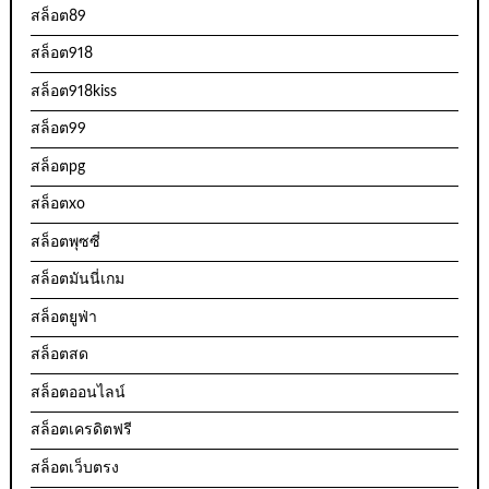
สล็อต89
สล็อต918
สล็อต918kiss
สล็อต99
สล็อตpg
สล็อตxo
สล็อตพุซซี่
สล็อตมันนี่เกม
สล็อตยูฟ่า
สล็อตสด
สล็อตออนไลน์
สล็อตเครดิตฟรี
สล็อตเว็บตรง