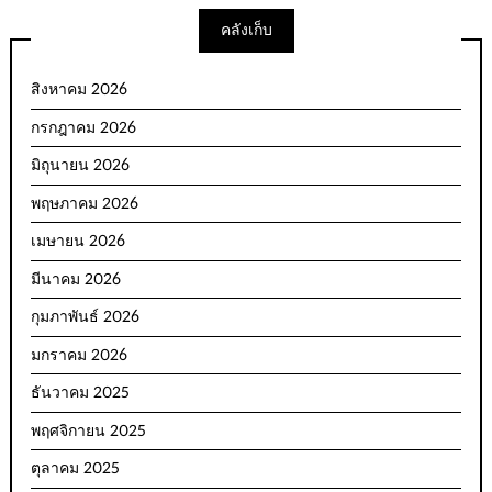
คลังเก็บ
สิงหาคม 2026
กรกฎาคม 2026
มิถุนายน 2026
พฤษภาคม 2026
เมษายน 2026
มีนาคม 2026
กุมภาพันธ์ 2026
มกราคม 2026
ธันวาคม 2025
พฤศจิกายน 2025
ตุลาคม 2025