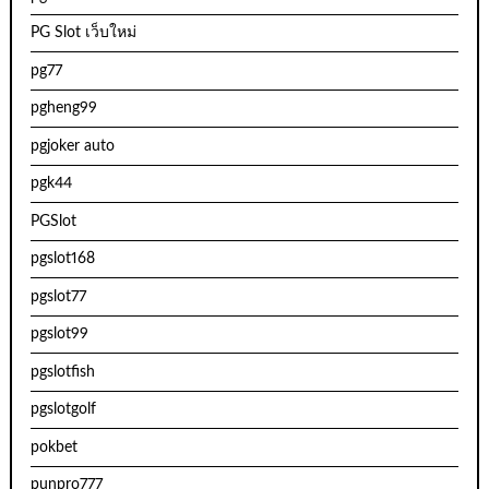
PG Slot เว็บใหม่
pg77
pgheng99
pgjoker auto
pgk44
PGSlot
pgslot168
pgslot77
pgslot99
pgslotfish
pgslotgolf
pokbet
punpro777