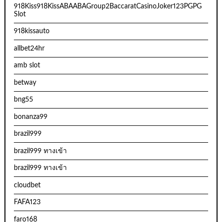
918Kiss918KissABAABAGroup2BaccaratCasinoJoker123PGPG
Slot
918kissauto
allbet24hr
amb slot
betway
bng55
bonanza99
brazil999
brazil999 ทางเข้า
brazil999 ทางเข้า
cloudbet
FAFA123
faro168