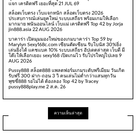
แจก เครดิตฟรี เยอะที่สุด 21 JUL 69
สล็อตเว็บตรง เว็บแจกหนัก สล็อตเว็บตรง 2026
ประสบการณ์เล่นยุคใหม่ ระบบเสถียร พร้อมเกมให้เลือก
มากมาย พนันออนไลน์ เว็บแม่ เครดิตฟรี Top 42 by Jorja
jin888.asia 22 AUG 2026
บาคาร่า เปิดมุมมองใหม่ของเกมบาคาร่า Top 59 by
Marylyn Sexy168c.com เซียนตัดเซียน รับโบนัส 30%ยิ่ง
เล่นยิ่งได้ แคชแบค 10% ระบบเสถียร อัปเดตล่าสุด เว็บดี มี
โต๊ะให้เลือกเยอะ sexy168 เปิดเกมไว รับโปรใหญ่ไปเลย 9
AUG 2026
Pussy888 สล็อต888 แพลตฟอร์มเกมระดับพรีเมียม วันเกิด
รับฟรี 300 ฝาก-ถอน 3 วิ คนเล่นไม่ต่ำกว่าแสนทุกวัน
พุซซี่888 รอไม่ได้ ต้องลอง Top 42 by Tracey
pussy888play.me 2 ส.ค. 26
ความเห็นล่าสุด