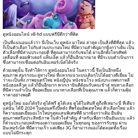
ดูหนังออนไลน์ v8-hd แบบฟรีมีดีกว่าที่คิด
เป็นที่แน่นอนแล้วว่า นี่เป็นเว็บ ดูหนัง มาใหม่ ล่าสุด เป็นสิ่งที่ดีที่สุด แล้ว
ก็เป็นตัวเลือก ไปกับส่วนประกอบใหม่ ที่มีความสำคัญมากยิ่งกว่าเดิม เป็น
ตัวเลือกที่มีส่วนประกอบดี ที่คุณสามารถรับชมได้ ผ่านอีกทั้งโทรศัพท์
เคลื่อนที่ คอมพิวเตอร์ แท็บเล็ต แล้วก็อื่นอีกมากมาย ที่มีระบบดำเนินการ
ซึ่งสามารถเชื่อมต่อกับอินเทอร์เน็ตได้จริง
ด้วยเหตุนั้น จึงทำให้การ ดูหนังออนไลน์ ในคราวนี้ จึงเป็นอีกหนึ่ง
คุณภาพ สมรรถนะลู่ทางใหม่ ที่แหวกแนวแบบเดิมๆไปได้อย่างดีเยี่ยม ไม่
ว่าจะเป็นทั้ง ภาพยนตร์ไทย หนังญี่ปุ่น หนังชนโรง หนังประเทศเกาหลี
หนังฮอลลีวูด แล้วก็อื่นอีกมาก พวกเรายินดีต้อนรับคนเข้าสู่ หนทางเลือก
ที่มีความจำเป็น ที่ยอดเยี่ยม แนวทางเลือกที่เป็นคุณภาพ แล้วก็ความคุ้ม
ราคาอย่างพอดี
ดูหนังใหม่ มองได้จริง ดูได้ฟรี ดูได้เลย ดูได้ในทันที ดูถึงที่เหมาะนี่ ที่เดียว
แค่นั้น ได้ปี 2024 ในตอนครึ่งปีหลัง ที่พร้อมอัพเดทใหม่ ตัวเลือกใหม่ แล้ว
ก็ความยอดเยี่ยมอะไรใหม่ๆสุดแสนพิเศษที่ดี มากยิ่งกว่าเดิม ยืนยัน
คุณภาพหรือประสิทธิภาพ ในหัวใจสำคัญ สำหรับเพื่อการยืนยันแบบ แล้ว
ก็ส่วนประกอบหลักของความยอดเยี่ยม ในทุกอณู ของการรับชม ผ่าน
อินเทอร์เน็ต ที่มีความเร็ว แค่เพียง 3G ก็สามารถมองได้ตลอดทั้งเรื่อง
แบบไม่มีกระตุก