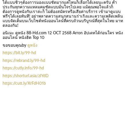
ได้แบบชิวๆต้องการมองแบบชัดมากแค่ไหนก็เลือกได้เลยนะครับ ค้ำ
ประกันทุกความแหลมคมชัดแบบมั่นใจๆไปเลย แม้คุณพอใจแล้วก็
ต้องการดูหนังกับเราล่ะก็ ไม่ต้องสมัครหรือเสียค่าบริการ เข้ามาดูแบบ
ฟรีๆได้เลยทันที! อย่าพลาดความสนุกสนานร่าเริงและความเพลิดเพลิน
แบบจัดเต็มบนเว็บไซต์หนังออนไลน์ที่ครบถ้วนบริบูรณ์ที่สุดในไทย มาท
ดลองกัน!
อนิเมะ ดูหนัง 88-Hd.com 12 OCT 2568 Arron อัปเดทได้ก่อนใคร หนัง
ออนไลน์ หนังฮิต Top 10
ขอขอบคุณby
ดูหนัง
https://bit.ly/99-hd
https://rebrand.ly/99-hd
https://cutly.info/99-hd
https://shorturl.asia/zIYdD
https://cutt.ly/XrFdH01b