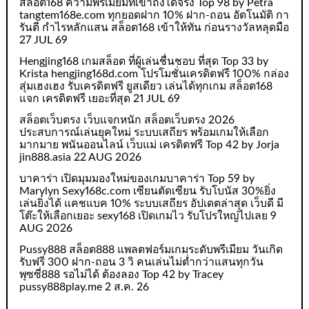
สล็อต168 ความพรีเมียมที่เข้าถึงได้จริง Top 98 by Petra
tangtem168e.com ทุกยอดฝาก 10% ฝาก-ถอน อัตโนมัติ กา
รันตี กำไรหลักแสน สล็อต168 เข้าให้ทัน ก่อนรางวัลหลุดมือ
27 JUL 69
Hengjing168 เกมสล็อต ที่ผู้เล่นชื่นชอบ ที่สุด Top 33 by
Krista hengjing168d.com โปรโมชั่นเครดิตฟรี 100% กล่อง
สุ่มเฮงเฮง รับเครดิตฟรี ยูสเดียว เล่นได้ทุกเกม สล็อต168
แจก เครดิตฟรี เยอะที่สุด 21 JUL 69
สล็อตเว็บตรง เว็บแจกหนัก สล็อตเว็บตรง 2026
ประสบการณ์เล่นยุคใหม่ ระบบเสถียร พร้อมเกมให้เลือก
มากมาย พนันออนไลน์ เว็บแม่ เครดิตฟรี Top 42 by Jorja
jin888.asia 22 AUG 2026
บาคาร่า เปิดมุมมองใหม่ของเกมบาคาร่า Top 59 by
Marylyn Sexy168c.com เซียนตัดเซียน รับโบนัส 30%ยิ่ง
เล่นยิ่งได้ แคชแบค 10% ระบบเสถียร อัปเดตล่าสุด เว็บดี มี
โต๊ะให้เลือกเยอะ sexy168 เปิดเกมไว รับโปรใหญ่ไปเลย 9
AUG 2026
Pussy888 สล็อต888 แพลตฟอร์มเกมระดับพรีเมียม วันเกิด
รับฟรี 300 ฝาก-ถอน 3 วิ คนเล่นไม่ต่ำกว่าแสนทุกวัน
พุซซี่888 รอไม่ได้ ต้องลอง Top 42 by Tracey
pussy888play.me 2 ส.ค. 26