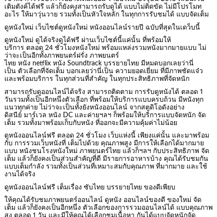
เติมตังค์ได้ฟรี แล้วก็ยังคงสามารถรับดูได้ แบบไม่ติดขัด ไม่มีโปรโมท
อะไร ให้มาวุ่นวาย รวมทั้งเป็นหัวใจหลัก ในทุกการรับชมได้ แบบจัดเต็ม
ดูหนังใหม่ เว็บไซต์ดูหนังใหม่ หนังออนไลน์รายปี ฉบับที่สุดในเดว็บนี้
ดูหนังใหม่ ดูได้จริงดูได้ฟรี ผ่านเว็บไซต์นี้แค่นั้น ที่พร้อมให้
บริการ ตลอด 24 ชั่วโมงหนังใหม่ พร้อมแหล่งรวมหนังมากมายแบบ ไม่
ว่าจะเป็นอีกทั้งภาพยนตร์ฝรั่ง ภาพยนตร์
ไทย หนัง netflix หนัง Soundtrack บรรยายไทย มีหมดบอกเลยว่านี่
เป็น ตัวเลือกที่จัดเต็ม บอกเลยว่านี่เป็น ความยอดเยี่ยม ที่มีภาพชัดแจ๋ว
และพร้อมบริการ ในทุกส่วนที่สำคัญ ในทุกประสิทธิภาพที่จัดหนัก
สามารถรับดูออนไลน์ได้จริง สามารถติดตาม การรับดูหนังได้ ตลอด 1
วันรวมทั้งเป็นอีกหนึ่งตัวเลือก ที่พร้อมให้บริการแบบครบถ้วน มีหนังทุก
แนวทุกค่าย ไม่ว่าจะเป็นทั้งยังหนังออนไลน์ จากสตูดิโอดังอย่าง
ดิสนีย์ มาร์เวล หนัง DC และค่ายฯลฯ ก็พร้อมให้บริการแบบจัดหนัก จัด
เต็ม รวมทั้งมาพร้อมเก็บกับหนัง ที่ออกจะมีความคุ้มค่าไม่น้อย
ดูหนังออนไลน์ฟรี ตลอด 24 ชั่วโมง เว็บแห่งนี้ เพียงแค่นั้น และมาพร้อม
กับ การรวมเว็บหนังที่ เต็มไปด้วย คุณภาพสูง มีการให้เลือกได้มากมาย
แบบ หนังชนโรงหนังใหม่ ภาพยนตร์ไทย แล้วก็ฯลฯ กับประสิทธิภาพ จัด
เต็ม แล้วก็ยังคงเป็นส่วนสำคัญที่ดี มีรายการอาหารบ้าง คุณได้รับชมกัน
แบบเต็มกำลัง รวมทั้งเป็นส่วนที่เหมาะสมกับคุณภาพ ที่มากมาย และใช้
งานได้จริง
ดูหนังออนไลน์ฟรี เต็มเรื่อง ซับไทย บรรยายไทย ของดีเพียบ
ให้คุณได้รับชมภาพยนตร์ออนไลน์ ดูหนัง ออนไลน์ของดี ของใหม่ จัด
เต็ม แล้วก็ยังคงเป็นอีกหนึ่ง ตัวเลือกของการรวมออนไลน์ได้ แบบคุณภาพ
สูง ตลอด 1 วัน และมีให้คุณได้เลือกชมเนื้อหา กันได้แบบจัดหนักจัด