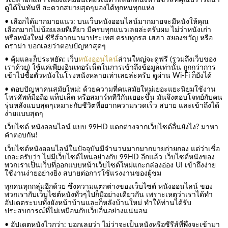
รึเปล่าอีกแล้ว เพียงแค่มีอินเทอร์เน็ต ก็เลือกหนังหรือซีรีส์ที่คุณปรารถนา
ดูได้ในทันที สะดวกสบายสุดๆมองได้ทุกหนทุกแห่ง
• เลือกได้มากมายแนว: บนเว็บหนังออนไลน์มากมายจะมีหนังให้คุณ
เลือกมากไม่น้อยเลยทีเดียว มีครบทุกแนวเลยล่ะครับผม ไม่ว่าหนังเก่า
หรือหนังใหม่ ซีรีส์จากนานาประเทศ ครบทุกรส เฮฮา สยองขวัญ หรือ
ดราม่า บอกเลยว่าตอบปัญหาสุดๆ
• คุ้มและก็ประหยัด: เว็บ
หนังออนไลน์
ส่วนใหญ่จะดูฟรี (รวมถึงเว็บของ
เราด้วย) ใช้แค่เพียงอินเทอร์เน็ตในการเข้าถึงข้อมูลเท่านั้น ถูกกว่าการ
เข้าไปซื้อตั๋วหนังในโรงหนังหลายเท่าเลยล่ะครับ ดูผ่าน Wi-Fi ก็ยังได้
• ตอบปัญหาคนสมัยใหม่: ด้วยความที่คนสมัยใหม่เยอะแยะนิยมใช้งาน
โทรศัพท์มือถือ แท็ปเล็ต หรือสมาร์ททีวีกันเยอะขึ้น มันจึงตอบโจทย์กับคน
รุ่นหลังแบบสุดๆเหมาะกับชีวิตที่อยากความรวดเร็ว สบาย และเข้าถึงได้
ง่ายแบบสุดๆ
เว็บไซต์ หนังออนไลน์ แบบ 99HD แตกต่างจากเว็บไซต์อื่นยังไง? มาหา
คำตอบกัน!
เว็บไซต์หนังออนไลน์ในปัจจุบันมีจำนวนมากมากมายก่ายกอง แต่ว่าเชื่อ
เถอะครับว่า ไม่มีเว็บไซต์ไหนอย่างกับ 99HD อีกแล้ว เว็บไซต์หนังของ
พวกเราเป็นเว็บที่ออกแบบหน้าเว็บไซต์ใหม่แกะกล่องอ่อง UI เข้าถึงง่าย
ใช้งานง่ายอย่างยิ่ง สบายต่อการใช้แรงงานของผู้ชม
ทุกคนทุกกลุ่มอีกด้วย ซึ่งความแตกต่างของเว็บไซต์ หนังออนไลน์ ของ
พวกเรากับเว็บไซต์หนังทั่วๆไปก็มีอย่างเดียวกัน เพราะเหตุว่าเราได้ทำ
อัปเดตระบบทั้งยังหน้าบ้านและก็หลังบ้านใหม่ ทำให้ท่านได้รับ
ประสบการณ์ที่ไม่เหมือนกับเว็บอื่นอย่างแน่นอน
• อัปเดตหนังไวกว่า: บอกเลยว่า ไม่ว่าจะเป็นหนังหรือซีรีส์ที่พึ่งจะเข้ามา