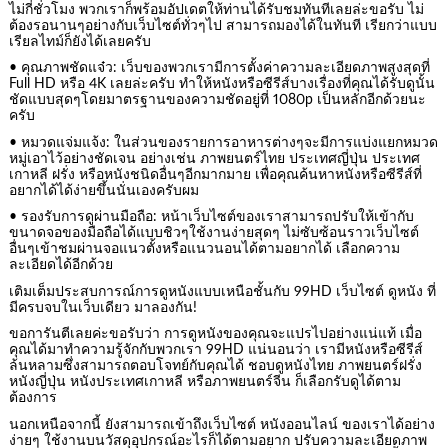
ไม่กี่ชั่วโมง พวกเราก็พร้อมอัปเดตให้ท่านได้รับชมทันทีเลยล่ะขอรับ ไม่
ต้องรอนานๆอย่างกับเว็บไซต์ทั่วๆไป สามารถมองได้ในทันที เรียกว่าแบบ
เรียลไทม์ก็ยังได้เลยครับ
• คุณภาพชัดแจ๋ว: เว็บของพวกเรามีการตั้งค่าความละเอียดภาพสูงสุดที่
Full HD หรือ 4K เลยล่ะครับ ทำให้หนังหรือซีรีส์บางเรื่องที่คุณได้รับดูนั้น
ชัดแบบสุดๆโดยมาตรฐานของความชัดอยู่ที่ 1080p เป็นหลักอีกด้วยนะ
ครับ
• หมวดแจ่มแจ้ง: ในส่วนของรายการอาหารต่างๆจะมีการแบ่งแยกหมวด
หมู่เอาไว้อย่างชัดเจน อย่างเช่น ภาพยนตร์ไทย ประเทศญี่ปุ่น ประเทศ
เกาหลี ฝรั่ง หรือหนังชนิดอื่นๆอีกมากมาย เพื่อคุณค้นหาหนังหรือซีรีส์ที่
อยากได้ได้ง่ายขึ้นนั่นเองครับผม
• รองรับการดูผ่านมือถือ: หน้าเว็บไซต์ของเราสามารถปรับให้เข้ากับ
ขนาดจอของมือถือได้แบบชิวๆใช้งานง่ายสุดๆ ไม่ซับซ้อนราวเว็บไซต์
อื่นๆเข้าชมผ่านจอแนวตั้งหรือแนวนอนได้ตามอยากได้ เลือกความ
ละเอียดได้อีกด้วย
เติมเต็มประสบการณ์การดูหนังแบบเหนือชั้นกับ 99HD เว็บไซต์ ดูหนัง ที่
มีครบจบในเว็บเดียว มาลองกัน!
ขอการันตีเลยค่ะขอรับว่า การดูหนังของคุณจะแปรไปอย่างแน่แท้ เมื่อ
คุณได้มาทำความรู้จักกับพวกเรา 99HD แน่นอนว่า เรามีหนังหรือซีรีส์
ล้นหลามซึ่งสามารถตอบโจทย์กับคุณได้ ชอบดูหนังไทย ภาพยนตร์ฝรั่ง
หนังญี่ปุ่น หนังประเทศเกาหลี หรือภาพยนตร์จีน ก็เลือกรับดูได้ตาม
ต้องการ
นอกเหนือจากนี้ ยังสามารถเข้าถึงเว็บไซต์ หนังออนไลน์ ของเราได้อย่าง
ง่ายๆ ใช้งานบนวัสดุอุปกรณ์อะไรก็ได้ตามอยาก ปรับความละเอียดภาพ