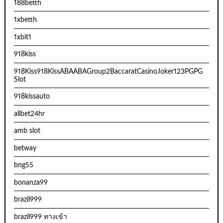
188betth
1xbetth
1xbit1
918kiss
918Kiss918KissABAABAGroup2BaccaratCasinoJoker123PGPG
Slot
918kissauto
allbet24hr
amb slot
betway
bng55
bonanza99
brazil999
brazil999 ทางเข้า