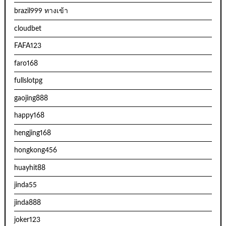
brazil999 ทางเข้า
cloudbet
FAFA123
faro168
fullslotpg
gaojing888
happy168
hengjing168
hongkong456
huayhit88
jinda55
jinda888
joker123