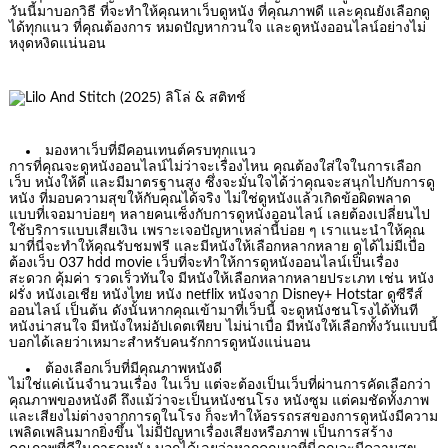
วันนี้มาบอกวิธี ที่จะทำให้คุณหาเว็บดูหนัง ที่คุณภาพดี และคุณยังเลือกดู
ได้ทุกแนว ที่คุณต้องการ หมดปัญหากวนใจ และดูหนังออนไลน์อย่างไม่
หงุดหงิดแน่นอน
มองหาเว็บที่มีคอนเทนต์ครบทุกแนว
การที่คุณจะดูหนังออนไลน์ไม่ว่าจะเรื่องไหน คุณต้องใส่ใจในการเลือก
เว็บ หนังให้ดี และมีมาตรฐานสูง ซึ่งจะมั่นใจได้ว่าคุณจะสนุกไปกับการดู
หนัง ที่มอบความสุขให้กับคุณได้จริง ไม่ใช่ดูหนังแล้วเกิดข้อผิดพลาด
แบบที่เจอมาบ่อยๆ หลายคนเซ็งกับการดูหนังออนไลน์ เลยต้องเปลี่ยนไป
ใช้บริการแบบเสียเงิน เพราะเจอปัญหาเหล่านี้บ่อย ๆ เราแนะนำให้คุณ
มาที่นี่จะทำให้คุณรับชมฟรี และมีหนังให้เลือกหลากหลาย ดูได้ไม่มีเบื่อ
ต้องเว็บ 037 hdd movie เว็บที่จะทำให้การดูหนังออนไลน์เป็นเรื่อง
สะดวก คุ้มค่า รวดเร็วทันใจ มีหนังให้เลือกหลากหลายประเภท เช่น หนัง
ฝรั่ง หนังเอเชีย หนังไทย หนัง netflix หนังจาก Disney+ Hotstar ดูซีรีส์
ออนไลน์ เป็นต้น ดังนั้นหากคุณเข้ามาที่เว็บนี้ จะดูหนังชนโรงได้ทันที
หนังน่าสนใจ มีหนังใหม่อัปเดตเพียบ ไม่น่าเบื่อ มีหนังให้เลือกทั้งวันแบบนี้
บอกได้เลยว่าเหมาะสำหรับคนรักการดูหนังแน่นอน
ต้องเลือกเว็บที่มีคุณภาพหนังดี
ไม่ใช่แค่เน้นจำนวนเรื่อง ในเว็บ แต่จะต้องเป็นเว็บที่ผ่านการคัดเลือกว่า
คุณภาพของหนังดี ถึงแม้ว่าจะเป็นหนังชนโรง หนังซูม แต่คมชัดทั้งภาพ
และเสียงไม่ต่างจากการดูในโรง ก็จะทำให้อรรถรสของการดูหนังมีความ
เพลิดเพลินมากยิ่งขึ้น ไม่มีปัญหาเรื่องเสียงหรือภาพ เป็นการสร้าง