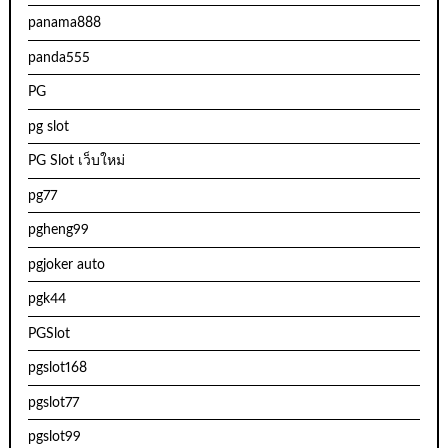
panama888
panda555
PG
pg slot
PG Slot เว็บใหม่
pg77
pgheng99
pgjoker auto
pgk44
PGSlot
pgslot168
pgslot77
pgslot99