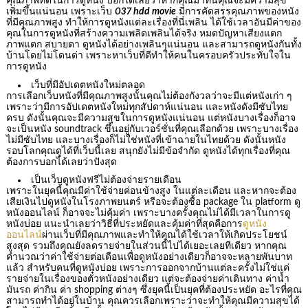
คุณภาพที่ดีในการดูหนัง บอกได้เลยว่าหากคุณมาที่นี่คุณจะมีความสุข
เพิ่มขึ้นแน่นอน เพราะเว็บ
037 hdd movie
มีการคัดสรรคุณภาพของหนัง
ที่มีคุณภาพสูง ทำให้การดูหนังแต่ละเรื่องที่นี่เพลิน ได้ใช้เวลาอันมีค่าของ
คุณในการดูหนังที่สร้างความเพลิดเพลินได้จริง หมดปัญหาเสียงแตก
ภาพแตก สบายตา ดูหนังได้อย่างเพลินๆแน่นอน และสามารถดูหนังกันทั้ง
บ้านโดยไม่โดนด่า เพราะหาเว็บที่ดีทำให้คนในครอบครัวประทับใจใน
การดูหนัง
เว็บที่มีอัปเดตหนังใหม่ตลอด
การเลือกเว็บหนังที่มีคุณภาพสูงนั้นคุณไม่ต้องกังวลว่าจะมีแต่หนังเก่า ๆ
เพราะว่ามีการอัปเดตหนังใหม่ทุกสัปดาห์แน่นอน และหนังดังมีซับไทย
ครบ ดังนั้นคุณจะมีความสุขในการดูหนังแน่นอน แต่หนังบางเรื่องก็อาจ
จะเป็นหนัง soundtrack ขึ้นอยู่กับเวอร์ชั่นที่คุณเลือกด้วย เพราะบางเรื่อง
ไม่มีซับไทย และบางเรื่องก็ไม่ใช่หนังที่เข้าฉายในไทยด้วย ดังนั้นหนัง
รอบโลกคุณดูได้ที่เว็บนี้เลย สนุกยังไม่มีข้อจำกัด ดูหนังได้ทุกเรื่องที่คุณ
ต้องการบอกได้เลยว่าปังสุด
เป็นเว็บดูหนังฟรีไม่ต้องจ่ายรายเดือน
เพราะในยุคนี้คุณมีค่าใช้จ่ายค่อนข้างสูง ในแต่ละเดือน และหากจะต้อง
เสียเงินไปดูหนังในโรงภาพยนตร์ หรือจะต้องซื้อ package ใน platform ดู
หนังออนไลน์ ก็อาจจะไม่คุ้มค่า เพราะบางครั้งคุณไม่ได้มีเวลาในการดู
หนังบ่อย แนะนำเลยว่าวิธีที่ประหยัดและคุ้มค่าที่สุดคือการ
ดูหนัง
ออนไลน์
ผ่านเว็บที่มีคุณภาพและทำให้คุณได้ใช้เวลาให้เกิดประโยชน์
สูงสุด รวมถึงคุณยังลดรายจ่ายในส่วนนี้ไปได้เยอะเลยทีเดียว หากคุณ
คำนวณว่าค่าใช้จ่ายต่อเดือนเพื่อดูหนังอย่างเดียวก็อาจจะหลายพันบาท
แล้ว สำหรับคนที่ดูหนังบ่อย เพราะการออกจากบ้านแต่ละครั้งไม่ใช่แค่
รายจ่ายในเรื่องของตั๋วหนังอย่างเดียว แต่จะต้องจ่ายค่าเดินทาง ค่าน้ำ
มันรถ ค่ากิน ค่า shopping ต่างๆ ซึ่งยุคนี้เป็นยุคที่ต้องประหยัด อะไรที่คุณ
สามารถทำได้อยู่ในบ้าน คุณควรเลือกเพราะว่าจะทำให้คุณมีความสุขได้