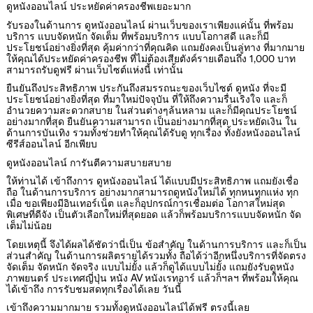
ดูหนังออนไลน์ ประหยัดค่าครองชีพเยอะมาก
รับรองในด้านการ ดูหนังออนไลน์ ผ่านเว็บของเราเพียงแค่นั้น ที่พร้อม
บริการ แบบจัดหนัก จัดเต็ม ที่พร้อมบริการ แบบโอกาสดี และก็มี
ประโยชน์อย่างยิ่งที่สุด คุ้มค่ากว่าที่คุณคิด แถมยังคงเป็นลู่ทาง ที่มากมาย
ให้คุณได้ประหยัดค่าครองชีพ ที่ไม่ต้องเสียตังค์รายเดือนถึง 1,000 บาท
สามารถรับดูฟรี ผ่านเว็บไซต์แห่งนี้ เท่านั้น
ยืนยันถึงประสิทธิภาพ ประกันถึงสมรรถนะของเว็บไซต์ ดูหนัง ที่จะมี
ประโยชน์อย่างยิ่งที่สุด ที่มาใหม่ปัจจุบัน ที่ให้ถึงความรื่นเริงใจ และก็
อำนวยความสะดวกสบาย ในส่วนต่างๆล้นหลาม และก็มีคุณประโยชน์
อย่างมากที่สุด ยืนยันความสามารถ เป็นอย่างมากที่สุด ประหยัดเงิน ใน
ด้านการบันเทิง รวมทั้งช่วยทำให้คุณได้รับดู ทุกเรื่อง ทั้งยังหนังออนไลน์
ซีรีส์ออนไลน์ อีกเพียบ
ดูหนังออนไลน์ การันตีความสบายสบาย
ให้ท่านได้ เข้าถึงการ ดูหนังออนไลน์ ได้แบบมีประสิทธิภาพ แถมยังเชื่อ
ถือ ในด้านการบริการ อย่างมากสามารถดูหนังใหม่ได้ ทุกหนทุกแห่ง ทุก
เมื่อ ขอเพียงมีอินเทอร์เน็ต และก็อุปกรณ์การเชื่อมต่อ โอกาสใหม่สุด
พิเศษที่ดีจัง เป็นตัวเลือกใหม่ที่สุดยอด แล้วก็พร้อมบริการแบบจัดหนัก จัด
เต็มไม่น้อย
โดยเหตุนี้ จึงได้ผลได้ชัดว่านี่เป็น ข้อสำคัญ ในด้านการบริการ และก็เป็น
ส่วนสำคัญ ในด้านการผลิตรายได้รวมทั้ง ถือได้ว่าอีกหนึ่งบริการที่จัดตรง
จัดเต็ม จัดหนัก จัดจริง แบบไม่ยั้ง แล้วก็ดูได้แบบไม่ยั้ง แถมยังรับดูหนัง
ภาพยนตร์ ประเทศญี่ปุ่น หนัง AV หนังเรทอาร์ แล้วก็ฯลฯ ที่พร้อมให้คุณ
ได้เข้าถึง การรับชมสดทุกเรื่องได้เลย วันนี้
เข้าถึงความมากมาย รวมทั้งดูหนังออนไลน์ได้ฟรี ตรงนี้เลย