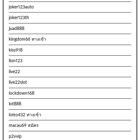
joker123auto
joker123th
juad888
kingdom66 ทางเข้า
kiss918
lion123
live22
live22slot
lockdown168
lot888
lotto432 ทางเข้า
macau69 สมัคร
p2vvip