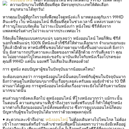
หนังออนไลน์
เลือก หนังออนไลน์ ดีซีรีส์เด็ดกับ 99HD ไม่พลาดทุก
ความเบิกบานใจที่ดีเยี่ยมที่สุด มีครบทุกประเภทให้คัดเลือก
สนุกสนานได้ทุกวัน!
หากคุณเป็นผู้ที่ถูกใจรวมทั้งพึงพอใจดูหนังล่ะก็ มาทดลองดูกับเรา 99HD
สินะครับ เว็บ หนังออนไลน์ ที่เยี่ยมที่สุดในช่วงเวลานี้ แหล่งรวมความ
สำราญใจแบบจัดเต็ม ไม่ว่าจะเป็นหนังเก่า หนังใหม่ ซีรีส์ดังจาก
แพลตฟอร์มต่างๆไม่ว่าจะมาจากประเทศอะไร
ก็จัดเต็มให้คุณแบบครบๆแน่ๆ บอกเลยว่า หนังออนไลน์ ไทยก็ฟิน ซีรีส์
นอกก็เพลินแน่ๆ 100% มีหนังแล้วก็ซีรีส์ให้ท่านเลือกมาก จำแนกแยกแยะ
ให้แล้วอีกด้วย หาหนังที่ชื่นชอบได้ง่ายดายมากยิ่งขึ้นอย่างแน่แท้ ยิ่งกว่า
นั้น ยังสามารถปรับความละเอียดของภาพได้อีกด้วย การันตีเลยว่า คุณ
จะไม่อยากออกไปไหนเลยล่ะขอรับ มาบันเทิงใจกับหนังเรื่องโปรดของ
คุณที่ 99HD แค่นั้น มองฟรี ไม่เสียเงินเสียทองด้วย!
การ ดูหนัง ตอบปัญหาผู้ชมในปัจจุบันมากน้อยแค่ไหน?
จะต้องบอกเลยว่า การดูหนังออนไลน์นั้นตอบโจทย์กับผู้ชมในปัจจุบันมาก
ยิ่งกว่าคนดูในสมัยก่อนๆมากขึ้นเรื่อยๆเลยล่ะครับผม ผมยังจำช่วง 10 ปีที่
ผ่านมาได้อยู่เลย การดูหนังออนไลน์เต็มเรื่องอาจจะยังไม่ได้รับความนิยม
มากขนาดนั้น
คนส่วนมากยังคงเลือกไป ดูหนังออนไลน์ ที่โรงหนังมากกว่า แม้กระนั้น
ในตอนนี้ ความสนุกสนานที่เข้าถึงง่ายรวมทั้งฟรีแบบงี้ ก็ทำให้คู่รักหนัง
มากต่างก็เลือกมองออนไลน์ทั้งหมดทั้งปวง ซึ่งการดูแบบออนไลน์ก็ตอบ
ปัญหากับผู้ชมในปัจจุบันได้มากกว่าด้วยเหตุผลกลุ่มนี้
• สะดวกและเข้าถึงง่าย:
หนังออนไลน์
ไม่ต้องเดินทางไปไหนไกล ไม่ต้อง
เข้าโรงภาพยนต์หรือร้านค้าเช่าหนังที่ยุคนี้ไม่เคยทราบว่าจะยังมีเหลืออยู่