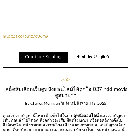
https://t.co/pB1z7xO6m9
…
Continue Reading
0
ดูหนัง
เคล็ดลับเลือกเว็บดูหนังออนไลน์ให้ถูกใจ 037 hdd movie
ดูสบาย^^
By
Charles Morris
on
วันจันทร์, สิงหาคม 18, 2025
คุณเคยเจอปัญหานี้ไหม เมื่อเข้าไปในเว็บ
ดูหนังออนไลน์
แล้วเจอปัญหา
เช่น กดแล้วไม่โหลด ลิงค์สำรองเสีย มีแต่โฆษณา หรือพอคลิกก็เด้งไป
ลิงค์เพจอื่น หนังซูมเบลอ ภาพเอียง เสียงแตก ภาพเบลอ และปัญหาเล็กๆ
น้อยๆที่น่ารำคาญ แน่นอนว่าหลายคนเจอ ปัญหาในการดูหนังออนไลน์