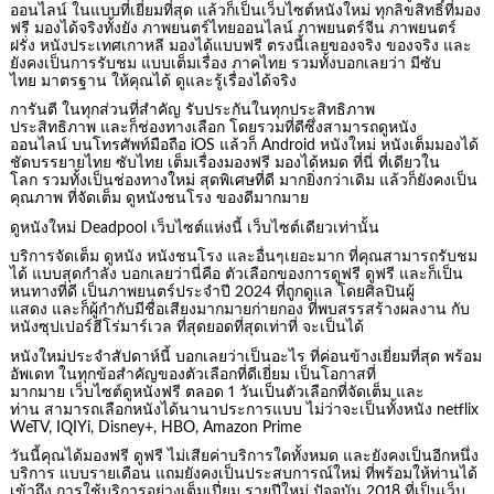
ออนไลน์ ในแบบที่เยี่ยมที่สุด แล้วก็เป็นเว็บไซต์หนังใหม่ ทุกลิขสิทธิ์ที่มอง
ฟรี มองได้จริงทั้งยัง ภาพยนตร์ไทยออนไลน์ ภาพยนตร์จีน ภาพยนตร์
ฝรั่ง หนังประเทศเกาหลี มองได้แบบฟรี ตรงนี้เลยของจริง ของจริง และ
ยังคงเป็นการรับชม แบบเต็มเรื่อง ภาคไทย รวมทั้งบอกเลยว่า มีซับ
ไทย มาตรฐาน ให้คุณได้ ดูและรู้เรื่องได้จริง
การันตี ในทุกส่วนที่สำคัญ รับประกันในทุกประสิทธิภาพ
ประสิทธิภาพ และก็ช่องทางเลือก โดยรวมที่ดีซึ่งสามารถดูหนัง
ออนไลน์ บนโทรศัพท์มือถือ iOS แล้วก็ Android หนังใหม่ หนังเต็มมองได้
ชัดบรรยายไทย ซับไทย เต็มเรื่องมองฟรี มองได้หมด ที่นี่ ที่เดียวใน
โลก รวมทั้งเป็นช่องทางใหม่ สุดพิเศษที่ดี มากยิ่งกว่าเดิม แล้วก็ยังคงเป็น
คุณภาพ ที่จัดเต็ม ดูหนังชนโรง ของดีมากมาย
ดูหนังใหม่ Deadpool เว็บไซต์แห่งนี้ เว็บไซต์เดียวเท่านั้น
บริการจัดเต็ม ดูหนัง หนังชนโรง และอื่นๆเยอะมาก ที่คุณสามารถรับชม
ได้ แบบสุดกำลัง บอกเลยว่านี่คือ ตัวเลือกของการดูฟรี ดูฟรี และก็เป็น
หนทางที่ดี เป็นภาพยนตร์ประจำปี 2024 ที่ถูกดูแล โดยศิลปินผู้
แสดง และก็ผู้กำกับมีชื่อเสียงมากมายก่ายกอง ที่พบสรรสร้างผลงาน กับ
หนังซุปเปอร์ฮีโร่มาร์เวล ที่สุดยอดที่สุดเท่าที่ จะเป็นได้
หนังใหม่ประจำสัปดาห์นี้ บอกเลยว่าเป็นอะไร ที่ค่อนข้างเยี่ยมที่สุด พร้อม
อัพเดท ในทุกข้อสำคัญของตัวเลือกที่ดีเยี่ยม เป็นโอกาสที่
มากมาย เว็บไซต์ดูหนังฟรี ตลอด 1 วันเป็นตัวเลือกที่จัดเต็ม และ
ท่าน สามารถเลือกหนังได้นานาประการแบบ ไม่ว่าจะเป็นทั้งหนัง netflix
WeTV, IQIYi, Disney+, HBO, Amazon Prime
วันนี้คุณได้มองฟรี ดูฟรี ไม่เสียค่าบริการใดทั้งหมด และยังคงเป็นอีกหนึ่ง
บริการ แบบรายเดือน แถมยังคงเป็นประสบการณ์ใหม่ ที่พร้อมให้ท่านได้
เข้าถึง การใช้บริการอย่างเต็มเปี่ยม รายปีใหม่ ปัจจุบัน 2018 ที่เป็นเว็บ