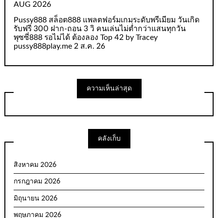
AUG 2026
Pussy888 สล็อต888 แพลตฟอร์มเกมระดับพรีเมียม วันเกิด
รับฟรี 300 ฝาก-ถอน 3 วิ คนเล่นไม่ต่ำกว่าแสนทุกวัน
พุซซี่888 รอไม่ได้ ต้องลอง Top 42 by Tracey
pussy888play.me 2 ส.ค. 26
ความเห็นล่าสุด
คลังเก็บ
สิงหาคม 2026
กรกฎาคม 2026
มิถุนายน 2026
พฤษภาคม 2026