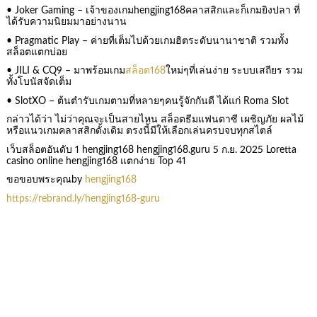
• Joker Gaming – เจ้าของเกมhengjing168คลาสสิกและก็เกมยิงปลา ที่
ได้รับความนิยมมาอย่างนาน
• Pragmatic Play – ค่ายที่เต็มไปด้วยเกมฮิตระดับนานาชาติ รวมทั้ง
สล็อตแตกบ่อย
• JILI & CQ9 – มาพร้อมเกม
สล็อต168
ใหม่ๆที่เล่นง่าย ระบบเสถียร รวม
ทั้งโบนัสจัดเต็ม
• SlotXO – ต้นตำรับเกมตามที่หลายๆคนรู้จักกันดี ได้แก่ Roma Slot
กล่าวได้ว่า ไม่ว่าคุณจะเป็นสายไหน สล็อตธีมแฟนตาซี เผชิญภัย ผลไม้
หรือแนวเกมคลาสสิกดั้งเดิม ตรงนี้มีให้เลือกเล่นครบจบทุกสไตล์
เว็บสล็อตอันดับ 1 hengjing168 hengjing168.guru 5 ก.ย. 2025 Loretta
casino online hengjing168 แตกง่าย Top 41
ขอขอบพระคุณby
hengjing168
https://rebrand.ly/hengjing168-guru