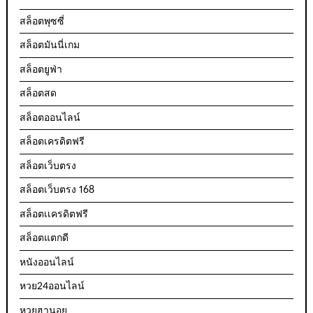
สล็อตพุซซี่
สล็อตมันนี่เกม
สล็อตยูฟ่า
สล็อตสด
สล็อตออนไลน์
สล็อตเครดิตฟรี
สล็อตเว็บตรง
สล็อตเว็บตรง 168
สล็อตเเครดิตฟรี
สล็อตแตกดี
หนังออนไลน์
หวย24ออนไลน์
หวยฮานอย