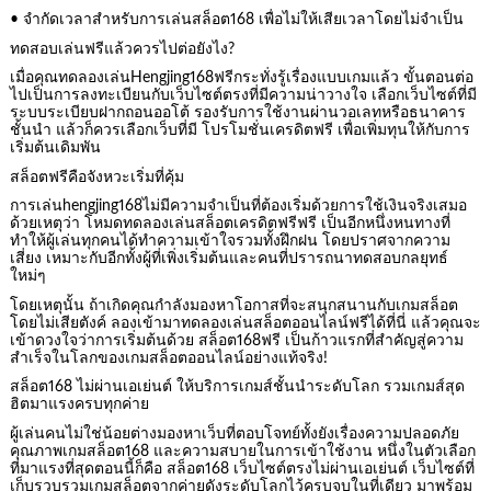
• จำกัดเวลาสำหรับการเล่นสล็อต168 เพื่อไม่ให้เสียเวลาโดยไม่จำเป็น
ทดสอบเล่นฟรีแล้วควรไปต่อยังไง?
เมื่อคุณทดลองเล่นHengjing168ฟรีกระทั่งรู้เรื่องแบบเกมแล้ว ขั้นตอนต่อ
ไปเป็นการลงทะเบียนกับเว็บไซต์ตรงที่มีความน่าวางใจ เลือกเว็บไซต์ที่มี
ระบบระเบียบฝากถอนออโต้ รองรับการใช้งานผ่านวอเลทหรือธนาคาร
ชั้นนำ แล้วก็ควรเลือกเว็บที่มี โปรโมชั่นเครดิตฟรี เพื่อเพิ่มทุนให้กับการ
เริ่มต้นเดิมพัน
สล็อตฟรีคือจังหวะเริ่มที่คุ้ม
การเล่นhengjing168ไม่มีความจำเป็นที่ต้องเริ่มด้วยการใช้เงินจริงเสมอ
ด้วยเหตุว่า โหมดทดลองเล่นสล็อตเครดิตฟรีฟรี เป็นอีกหนึ่งหนทางที่
ทำให้ผู้เล่นทุกคนได้ทำความเข้าใจรวมทั้งฝึกฝน โดยปราศจากความ
เสี่ยง เหมาะกับอีกทั้งผู้ที่เพิ่งเริ่มต้นและคนที่ปรารถนาทดสอบกลยุทธ์
ใหม่ๆ
โดยเหตุนั้น ถ้าเกิดคุณกำลังมองหาโอกาสที่จะสนุกสนานกับเกมสล็อต
โดยไม่เสียตังค์ ลองเข้ามาทดลองเล่นสล็อตออนไลน์ฟรีได้ที่นี่ แล้วคุณจะ
เข้าดวงใจว่าการเริ่มต้นด้วย สล็อต168ฟรี เป็นก้าวแรกที่สำคัญสู่ความ
สำเร็จในโลกของเกมสล็อตออนไลน์อย่างแท้จริง!
สล็อต168 ไม่ผ่านเอเย่นต์ ให้บริการเกมส์ชั้นนำระดับโลก รวมเกมส์สุด
ฮิตมาแรงครบทุกค่าย
ผู้เล่นคนไม่ใช่น้อยต่างมองหาเว็บที่ตอบโจทย์ทั้งยังเรื่องความปลอดภัย
คุณภาพเกมสล็อต168 และความสบายในการเข้าใช้งาน หนึ่งในตัวเลือก
ที่มาแรงที่สุดตอนนี้ก็คือ สล็อต168 เว็บไซต์ตรงไม่ผ่านเอเย่นต์ เว็บไซต์ที่
เก็บรวบรวมเกมสล็อตจากค่ายดังระดับโลกไว้ครบจบในที่เดียว มาพร้อม