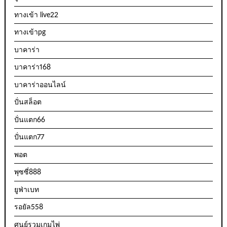
ทางเข้า live22
ทางเข้าpg
บาคาร่า
บาคาร่า168
บาคาร่าออนไลน์
ปั่นสล็อต
ปั่นแตก66
ปั่นแตก77
พอต
พุซซี่888
ยูฟ่าเบท
รอยัล558
ศูนย์รวมเกมไพ่