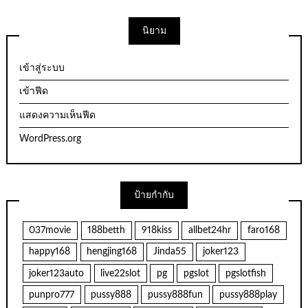
นิยาม
เข้าสู่ระบบ
เข้าฟีด
แสดงความเห็นฟีด
WordPress.org
ป้ายกำกับ
037movie
188betth
918kiss
allbet24hr
faro168
happy168
hengjing168
Jinda55
joker123
joker123auto
live22slot
pg
pgslot
pgslotfish
punpro777
pussy888
pussy888fun
pussy888play