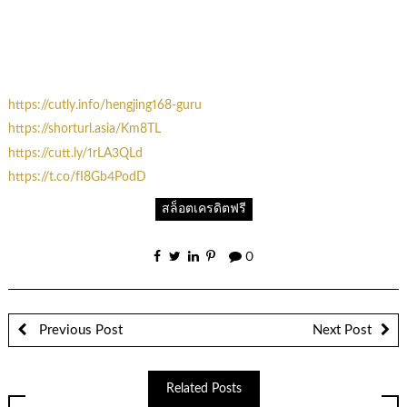
https://cutly.info/hengjing168-guru
https://shorturl.asia/Km8TL
https://cutt.ly/1rLA3QLd
https://t.co/fI8Gb4PodD
สล็อตเครดิตฟรี
0
Previous Post
Next Post
Related Posts