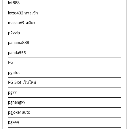
lot888
lotto432 ทางเข้า
macau69 สมัคร
p2vvip
panama888
panda555
PG
pg slot
PG Slot เว็บใหม่
pg77
pgheng99
pgjoker auto
pgk44