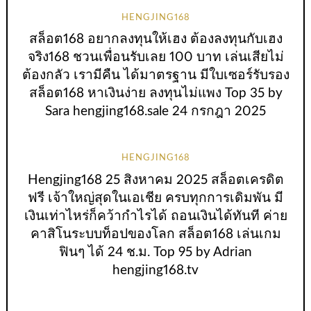
HENGJING168
สล็อต168 อยากลงทุนให้เฮง ต้องลงทุนกับเฮง
จริง168 ชวนเพื่อนรับเลย 100 บาท เล่นเสียไม่
ต้องกลัว เรามีคืน ได้มาตรฐาน มีใบเซอร์รับรอง
สล็อต168 หาเงินง่าย ลงทุนไม่แพง Top 35 by
Sara hengjing168.sale 24 กรกฎา 2025
HENGJING168
Hengjing168 25 สิงหาคม 2025 สล็อตเครดิต
ฟรี เจ้าใหญ่สุดในเอเชีย ครบทุกการเดิมพัน มี
เงินเท่าไหร่ก็คว้ากำไรได้ ถอนเงินได้ทันที ค่าย
คาสิโนระบบท็อปของโลก สล็อต168 เล่นเกม
ฟินๆ ได้ 24 ช.ม. Top 95 by Adrian
hengjing168.tv