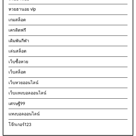
หวยฮานอย vip
เกมสล็อต
เครดิตฟรี
เดิมพันกีฬา
เล่นสล็อต
เว็บซื้อหวย
เว็บสล็อต
เว็บหวยออนไลน์
เว็บแทงบอลออนไลน์
เศรษฐี99
แทงบอลออนไลน์
โจ๊กเกอร์123