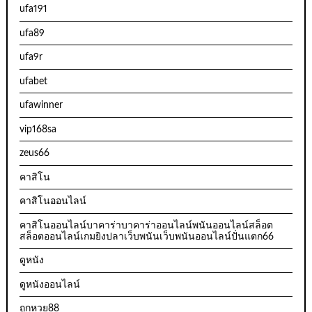
ufa191
ufa89
ufa9r
ufabet
ufawinner
vip168sa
zeus66
คาสิโน
คาสิโนออนไลน์
คาสิโนออนไลน์บาคาร่าบาคาร่าออนไลน์พนันออนไลน์สล็อต
สล็อตออนไลน์เกมยิงปลาเว็บพนันเว็บพนันออนไลน์ปั่นแตก66
ดูหนัง
ดูหนังออนไลน์
ถูกหวย88