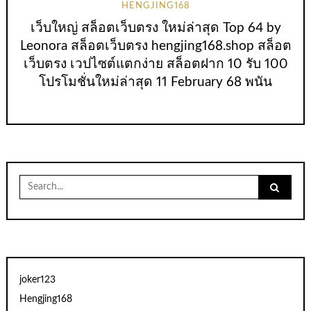
HENGJING168
เว็บใหญ่ สล็อตเว็บตรง ใหม่ล่าสุด Top 64 by
Leonora สล็อตเว็บตรง hengjing168.shop สล็อต
เว็บตรง เวปไซต์แตกง่าย สล็อตฝาก 10 รับ 100
โปรโมชั่นใหม่ล่าสุด 11 February 68 พนัน
Search
for:
joker123
Hengjing168