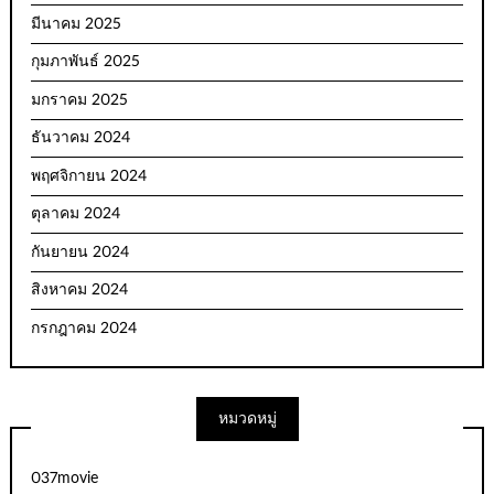
มีนาคม 2025
กุมภาพันธ์ 2025
มกราคม 2025
ธันวาคม 2024
พฤศจิกายน 2024
ตุลาคม 2024
กันยายน 2024
สิงหาคม 2024
กรกฎาคม 2024
หมวดหมู่
037movie