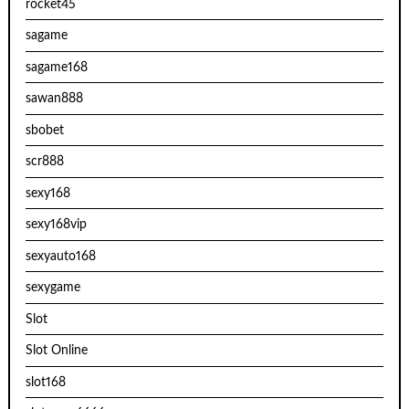
rocket45
sagame
sagame168
sawan888
sbobet
scr888
sexy168
sexy168vip
sexyauto168
sexygame
Slot
Slot Online
slot168