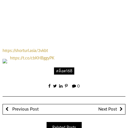
https://shorturl.asia/3vkbt
https://t.co/cbKHBggyPK
สล็อต168
0
Previous Post
Next Post
Related Posts