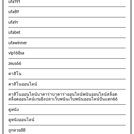
ufa191
ufa89
ufa9r
ufabet
ufawinner
vip168sa
zeus66
คาสิโน
คาสิโนออนไลน์
คาสิโนออนไลน์บาคาร่าบาคาร่าออนไลน์พนันออนไลน์สล็อต
สล็อตออนไลน์เกมยิงปลาเว็บพนันเว็บพนันออนไลน์ปั่นแตก66
ดูหนัง
ดูหนังออนไลน์
ถูกหวย88