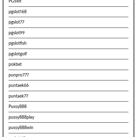
PGSlot
pgslot168
pgslot77
pgslot99
pgslotfish
pgslotgolf
pokbet
punpro777
puntaek66
puntaek77
Pussy888
pussy888play
pussy888win