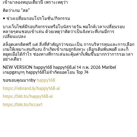
เข้ามาลองหมุนเดี๋ยวนี้ เพราะเหตุว่า
คิดว่าเกม “สด”
• ช่วงเปลี่ยนรอบโปรโมชั่น/กิจกรรม
บางเว็บไซต์มีรอบกิจกรรมหรือโบนัสรายวัน พอใกล้เวลาเปลี่ยนรอบ
หลายๆคนชอบเข้าเล่น ด้วยเหตุว่าคิดว่าเป็นจังหวะที่เกมมีการ
เปลี่ยนแปลง
สล็อตเครดิตฟรี แต่ สิ่งที่สำคัญกว่าขณะเป็น การบริหารทุนและการเลือก
เกมให้เหมาะสมกับงบ ถ้าเกิดเข้าเกมถูกจังหวะ เลือกเดิมพันพอดี และก็
หยุดเมื่อได้กำไร ช่องทางที่การเล่นจะคุ้มค่าก็เพิ่มขึ้นมากกว่าการรอเวลา
อย่างเดียว
NEW VERSION happy168 happy168.ai 14 ก.พ. 2026 Maribel
เกมpgสนุกๆ happy168ไม่จำกัดยอดโอน Top 74
ขอขอบคุณมากby
happy168
https://rebrand.ly/happy168-ai
https://bitt.to/happy168-ai
https://bitt.to/hccav1