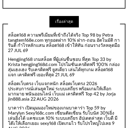
เรื่องล่าสุด
สล็อต168 ความพรีเมียมที่เข้าถึงได้จริง Top 98 by Petra
tangtem168e.com ทุกยอดฝาก 10% ฝาก-ถอน อัตโนมัติ กา
รันตี กำไรหลักแสน สล็อต168 เข้าให้ทัน ก่อนรางวัลหลุดมือ
27 JUL 69
Hengjing168 เกมสล็อต ที่ผู้เล่นชื่นชอบ ที่สุด Top 33 by
Krista hengjing168d.com โปรโมชั่นเครดิตฟรี 100% กล่อง
สุ่มเฮงเฮง รับเครดิตฟรี ยูสเดียว เล่นได้ทุกเกม สล็อต168
แจก เครดิตฟรี เยอะที่สุด 21 JUL 69
สล็อตเว็บตรง เว็บแจกหนัก สล็อตเว็บตรง 2026
ประสบการณ์เล่นยุคใหม่ ระบบเสถียร พร้อมเกมให้เลือก
มากมาย พนันออนไลน์ เว็บแม่ เครดิตฟรี Top 42 by Jorja
jin888.asia 22 AUG 2026
บาคาร่า เปิดมุมมองใหม่ของเกมบาคาร่า Top 59 by
Marylyn Sexy168c.com เซียนตัดเซียน รับโบนัส 30%ยิ่ง
เล่นยิ่งได้ แคชแบค 10% ระบบเสถียร อัปเดตล่าสุด เว็บดี มี
โต๊ะให้เลือกเยอะ sexy168 เปิดเกมไว รับโปรใหญ่ไปเลย 9