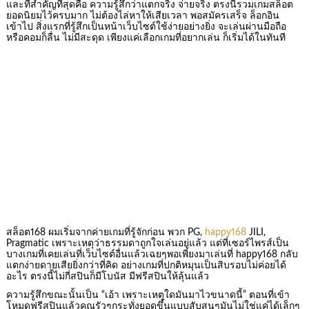
และที่สำคัญที่สุดคือ ความรู้สึกว่าแตกจริง จ่ายจริง ตรงนี้รวมเกมสล็อต
ยอดนิยมไว้ครบมาก ไม่ต้องไล่หาให้เสียเวลา พอสมัครเสร็จ ล็อกอิน
เข้าไป สิ่งแรกที่รู้สึกเป็นหน้าเว็บไซต์ใช้ง่ายอย่างยิ่ง จะเล่นผ่านมือถือ
หรือคอมก็ลื่น ไม่มีสะดุด เพียงแค่เลือกเกมที่อยากเล่น ก็เริ่มได้ในทันที
สล็อต168 ผมเริ่มจากค่ายเกมที่รู้จักก่อน พวก PG,
happy168
JILI,
Pragmatic เพราะเหตุว่าธรรมดาถูกใจเล่นอยู่แล้ว แต่ที่เซอร์ไพรส์เป็น
บางเกมที่เคยเล่นที่เว็บไซต์อื่นแล้วเฉยๆพอเพียงมาเล่นที่ happy168 กลับ
แตกง่ายดายเสียยิ่งกว่าที่คิด อย่างเกมที่ปกติหมุนเป็นสิบรอบไม่ค่อยได้
อะไร ตรงนี้ไม่กี่สปินก็มีโบนัส มีฟรีสปินให้ลุ้นแล้ว
ความรู้สึกขณะนั้นเป็น “เอ้า เพราะเหตุใดมันมาไวขนาดนี้” ตอนที่เข้า
โหมดฟรีสปินแล้วคูณรัวๆกระทั่งยอดขึ้นแบบสับสนๆมันไม่ใช่แค่ได้เล็กๆ