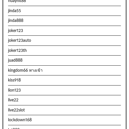
huayhit88
jinda55
jinda888
joker123
joker123auto
joker123th
juad888
kingdom66 ทางเข้า
kiss918
lion123
live22
live22slot
lockdown168