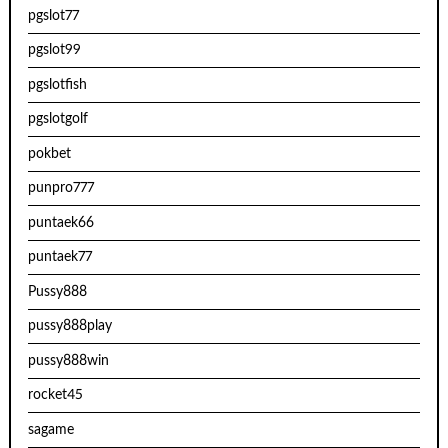
pgslot77
pgslot99
pgslotfish
pgslotgolf
pokbet
punpro777
puntaek66
puntaek77
Pussy888
pussy888play
pussy888win
rocket45
sagame