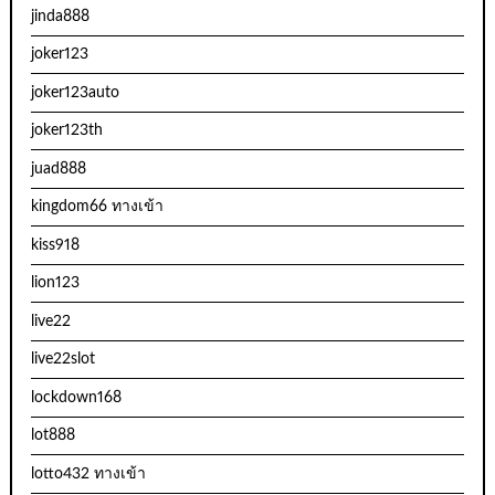
jinda888
joker123
joker123auto
joker123th
juad888
kingdom66 ทางเข้า
kiss918
lion123
live22
live22slot
lockdown168
lot888
lotto432 ทางเข้า