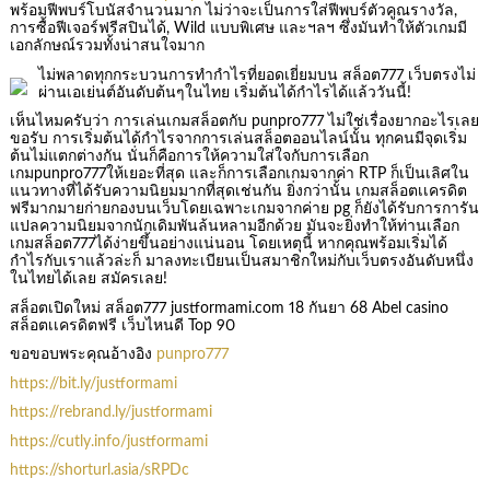
พร้อมฟีพบร์โบนัสจำนวนมาก ไม่ว่าจะเป็นการใส่ฟีพบร์ตัวคูณรางวัล,
การซื้อฟีเจอร์ฟรีสปินได้, Wild แบบพิเศษ และฯลฯ ซึ่งมันทำให้ตัวเกมมี
เอกลักษณ์รวมทั้งน่าสนใจมาก
ไม่พลาดทุกกระบวนการทำกำไรที่ยอดเยี่ยมบน สล็อต777 เว็บตรงไม่
ผ่านเอเย่นต์อันดับต้นๆในไทย เริ่มต้นได้กำไรได้แล้ววันนี้!
เห็นไหมครับว่า การเล่นเกมสล็อตกับ punpro777 ไม่ใช่เรื่องยากอะไรเลย
ขอรับ การเริ่มต้นได้กำไรจากการเล่นสล็อตออนไลน์นั้น ทุกคนมีจุดเริ่ม
ต้นไม่แตกต่างกัน นั่นก็คือการให้ความใส่ใจกับการเลือก
เกมpunpro777ให้เยอะที่สุด และก็การเลือกเกมจากค่า RTP ก็เป็นเลิศใน
แนวทางที่ได้รับความนิยมมากที่สุดเช่นกัน ยิ่งกว่านั้น เกมสล็อตเเครดิต
ฟรีมากมายก่ายกองบนเว็บโดยเฉพาะเกมจากค่าย pg ก็ยังได้รับการการัน
แปลความนิยมจากนักเดิมพันล้นหลามอีกด้วย มันจะยิ่งทำให้ท่านเลือก
เกมสล็อต777ได้ง่ายขึ้นอย่างแน่นอน โดยเหตุนี้ หากคุณพร้อมเริ่มได้
กำไรกับเราแล้วล่ะก็ มาลงทะเบียนเป็นสมาชิกใหม่กับเว็บตรงอันดับหนึ่ง
ในไทยได้เลย สมัครเลย!
สล็อตเปิดใหม่ สล็อต777 justformami.com 18 กันยา 68 Abel casino
สล็อตเเครดิตฟรี เว็บไหนดี Top 90
ขอขอบพระคุณอ้างอิง
punpro777
https://bit.ly/justformami
https://rebrand.ly/justformami
https://cutly.info/justformami
https://shorturl.asia/sRPDc