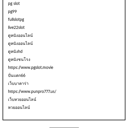
pg slot
pg99
fullslotpg
live22slot
ดูหนังออนไลน์
ดูหนังออนไลน์
ดูหนังhd
ดูหนังชนโรง
https://www.pgslot.movie
ปั่นแตก66
เว็บบาคาร่า
https://www.punpro777.us/
เว็บหวยออนไลน์
หวยออนไลน์