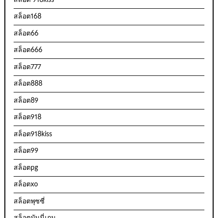
สล็อต168
สล็อต66
สล็อต666
สล็อต777
สล็อต888
สล็อต89
สล็อต918
สล็อต918kiss
สล็อต99
สล็อตpg
สล็อตxo
สล็อตพุซซี่