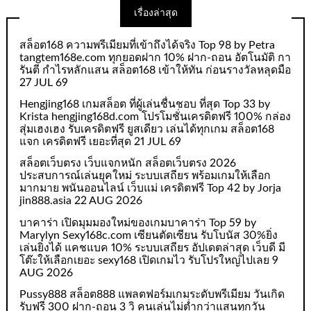
เรื่องล่าสุด
สล็อต168 ความพรีเมียมที่เข้าถึงได้จริง Top 98 by Petra
tangtem168e.com ทุกยอดฝาก 10% ฝาก-ถอน อัตโนมัติ กา
รันตี กำไรหลักแสน สล็อต168 เข้าให้ทัน ก่อนรางวัลหลุดมือ
27 JUL 69
Hengjing168 เกมสล็อต ที่ผู้เล่นชื่นชอบ ที่สุด Top 33 by
Krista hengjing168d.com โปรโมชั่นเครดิตฟรี 100% กล่อง
สุ่มเฮงเฮง รับเครดิตฟรี ยูสเดียว เล่นได้ทุกเกม สล็อต168
แจก เครดิตฟรี เยอะที่สุด 21 JUL 69
สล็อตเว็บตรง เว็บแจกหนัก สล็อตเว็บตรง 2026
ประสบการณ์เล่นยุคใหม่ ระบบเสถียร พร้อมเกมให้เลือก
มากมาย พนันออนไลน์ เว็บแม่ เครดิตฟรี Top 42 by Jorja
jin888.asia 22 AUG 2026
บาคาร่า เปิดมุมมองใหม่ของเกมบาคาร่า Top 59 by
Marylyn Sexy168c.com เซียนตัดเซียน รับโบนัส 30%ยิ่ง
เล่นยิ่งได้ แคชแบค 10% ระบบเสถียร อัปเดตล่าสุด เว็บดี มี
โต๊ะให้เลือกเยอะ sexy168 เปิดเกมไว รับโปรใหญ่ไปเลย 9
AUG 2026
Pussy888 สล็อต888 แพลตฟอร์มเกมระดับพรีเมียม วันเกิด
รับฟรี 300 ฝาก-ถอน 3 วิ คนเล่นไม่ต่ำกว่าแสนทุกวัน