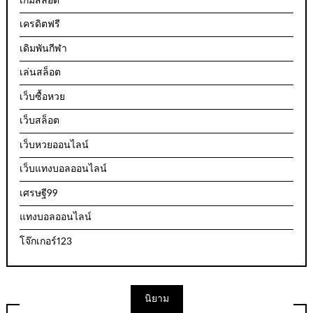
เกมสล็อต
เครดิตฟรี
เดิมพันกีฬา
เล่นสล็อต
เว็บซื้อหวย
เว็บสล็อต
เว็บหวยออนไลน์
เว็บแทงบอลออนไลน์
เศรษฐี99
แทงบอลออนไลน์
โจ๊กเกอร์123
นิยาม