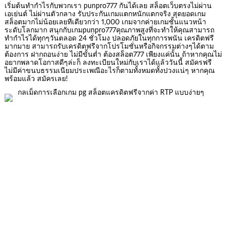
เริ่มต้นทำกำไรกับพวกเรา punpro777 กันได้เลย สล็อตเว็บตรงไม่ผ่าน
เอเย่นต์ ไม่ผ่านตัวกลาง รับประกันเกมแตกหนักแตกจริง สุดยอดเกม
สล็อตมากไม่น้อยเลยทีเดียวกว่า 1,000 เกมจากค่ายเกมชั้นแนวหน้า
ระดับโลกมาก สนุกกับเกมpunpro777คุณภาพสูงที่จะทำให้คุณสามารถ
ทำกำไรได้ทุกๆวันตลอด 24 ชั่วโมง ปลอดภัยในทุกการพนัน เครดิตฟรี
มากมาย สามารถรับเครดิตฟรีจากโปรโมชั่นหรือกิจกรรมต่างๆได้ตาม
ต้องการ ฝากถอนง่าย ไม่มีขั้นต่ำ ต้องสล็อต777 เพียงแค่นั้น ถ้าหากคุณไม่
อยากพลาดโอกาสดีๆล่ะก็ ลงทะเบียนใหม่กับเราได้แล้ววันนี้ สมัครฟรี
ไม่มีค่าขนบธรรมเนียมประเพณีอะไรก็ตามทั้งหมดทั้งปวงแน่ๆ หากคุณ
พร้อมแล้ว สมัครเลย!
กลเม็ดการเลือกเกม pg สล็อตแครดิตฟรีจากค่า RTP แบบง่ายๆ