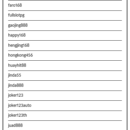
faro168
fullslotpg
gaojing888
happy168
hengjing168
hongkong456
huayhit88
jinda55
jinda888
joker123
joker123auto
joker123th
juad888