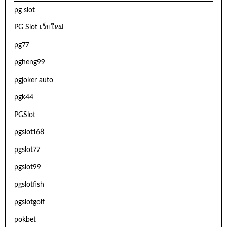
pg slot
PG Slot เว็บใหม่
pg77
pgheng99
pgjoker auto
pgk44
PGSlot
pgslot168
pgslot77
pgslot99
pgslotfish
pgslotgolf
pokbet