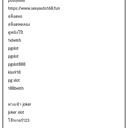
pussy888
https://www.sexyauto168.fun
สล็อตxo
สล็อตทดลอง
ดูหนังโป๊
1xbetth
pgslot
pgslot
pgslot888
kiss918
pg slot
188betth
ทางเข้า joker
joker slot
โจ๊กเกอร์123