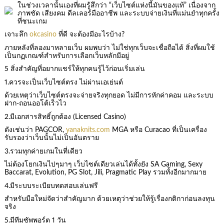
ในช่วงเวลานั้นเองที่ผมรู้สึกว่า “เว็บไซต์แห่งนี้มันของแท้” เนื่องจาก
ภาพชัด เสียงคม ดีลเลอร์มืออาชีพ และระบบจ่ายเงินที่แม่นยำทุกครั้ง
ที่ชนะเกม
เจาะลึก
okcasino
ที่ดี จะต้องมีอะไรบ้าง?
ภายหลังที่ลองมาหลายเว็บ ผมพบว่า ไม่ใช่ทุกเว็บจะเชื่อถือได้ สิ่งที่ผมใช้
เป็นกฏเกณฑ์สำหรับการเลือกเว็บหลักมีอยู่
5 สิ่งสำคัญที่อยากแชร์ให้ทุกคนรู้ไว้ก่อนเริ่มเล่น
1.ควรจะเป็นเว็บไซต์ตรง ไม่ผ่านเอเย่นต์
ด้วยเหตุว่าเว็บไซต์ตรงจะจ่ายจริงทุกยอด ไม่มีการหักค่าคอม และระบบ
ฝาก-ถอนออโต้เร็วไว
2.มีเอกสารสิทธิ์ถูกต้อง (Licensed Casino)
ดังเช่นว่า PAGCOR,
yanaknits.com
MGA หรือ Curacao ที่เป็นเครื่อง
รับรองว่าเว็บนั้นไม่เป็นอันตราย
3.รวมทุกค่ายเกมในที่เดียว
ไม่ต้องโยกเงินไปๆมาๆ เว็บไซต์เดียวเล่นได้ทั้งยัง SA Gaming, Sexy
Baccarat, Evolution, PG Slot, Jili, Pragmatic Play รวมทั้งอีกมากมาย
4.มีระบบระเบียบทดสอบเล่นฟรี
สำหรับมือใหม่จัดว่าสำคัญมาก ด้วยเหตุว่าช่วยให้รู้เรื่องกติกาก่อนลงทุน
จริง
5.มีทีมซัพพอร์ต 1 วัน