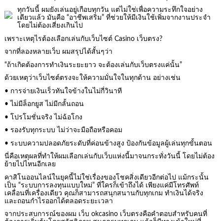
ทุกวันนี้ ผมยังเล่นอยู่เกือบทุกวัน แต่ไม่ใช่เพื่อความระทึกใจอย่าง
เดียวแล้ว มันคือ “อาชีพเสริม” ที่ช่วยให้มีเงินใช้เพิ่มจากงานประจำ
โดยไม่ต้องเสี่ยงเกินไป
เพราะเหตุไรต้องเลือกเล่นกับเว็บไซต์ Casino เว็บตรง?
จากที่ลองหลายเว็บ ผมสรุปได้สั้นๆว่า
“ถ้าเกิดต้องการทำเงินระยะยาว จะต้องเล่นกับเว็บตรงแค่นั้น”
ด้วยเหตุว่าเว็บไซต์ตรงจะให้ความมั่นใจในทุกด้าน อย่างเช่น
• การจ่ายเงินเร็วทันใจข้างในไม่กี่วินาที
• ไม่มีล็อกยูส ไม่มีกลั้นถอน
• โปรโมชั่นจริง ไม่ฉ้อโกง
• รองรับทุกระบบ ไม่ว่าจะมือถือหรือคอม
• ระบบความปลอดภัยระดับที่ค่อนข้างสูง ป้องกันข้อมูลผู้เล่นทุกขั้นตอน
นี่คือเหตุผลที่ทำให้ผมเลือกเล่นกับเว็บแห่งนี้มาจนกระทั่งวันนี้ โดยไม่ต้อง
ย้ายไปไหนอีกเลย
คาสิโนออนไลน์ในยุคนี้ไม่ใช่เรื่องของโชคสิ่งเดียวอีกต่อไป แม้กระนั้น
เป็น “ระบบการลงทุนแบบใหม่” ที่ใครก็เข้าถึงได้ เพียงแค่มีโทรศัพท์
เคลื่อนที่เครื่องเดียว คุณก็สามารถสนุกสนานกับทุกเกม ทำเงินได้จริง
และถอนกำไรออกได้ตลอดระยะเวลา
จากประสบการณ์ของผม เว็บ okcasino เว็บตรงคือคำตอบสำหรับคนที่