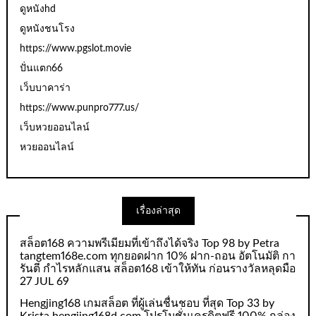
ดูหนังhd
ดูหนังชนโรง
https://www.pgslot.movie
ปั่นแตก66
เว็บบาคาร่า
https://www.punpro777.us/
เว็บหวยออนไลน์
หวยออนไลน์
เรื่องล่าสุด
สล็อต168 ความพรีเมียมที่เข้าถึงได้จริง Top 98 by Petra
tangtem168e.com ทุกยอดฝาก 10% ฝาก-ถอน อัตโนมัติ กา
รันตี กำไรหลักแสน สล็อต168 เข้าให้ทัน ก่อนรางวัลหลุดมือ
27 JUL 69
Hengjing168 เกมสล็อต ที่ผู้เล่นชื่นชอบ ที่สุด Top 33 by