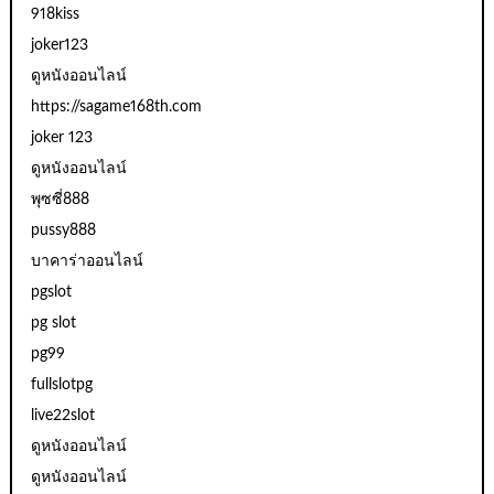
918kiss
joker123
ดูหนังออนไลน์
https://sagame168th.com
joker 123
ดูหนังออนไลน์
พุซซี่888
pussy888
บาคาร่าออนไลน์
pgslot
pg slot
pg99
fullslotpg
live22slot
ดูหนังออนไลน์
ดูหนังออนไลน์