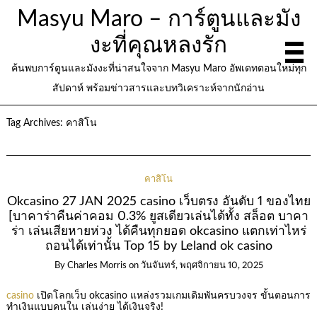
Masyu Maro – การ์ตูนและมัง
งะที่คุณหลงรัก
ค้นพบการ์ตูนและมังงะที่น่าสนใจจาก Masyu Maro อัพเดทตอนใหม่ทุก
สัปดาห์ พร้อมข่าวสารและบทวิเคราะห์จากนักอ่าน
Tag Archives:
คาสิโน
คาสิโน
Okcasino 27 JAN 2025 casino เว็บตรง อันดับ 1 ของไทย
[บาคาร่าคืนค่าคอม 0.3% ยูสเดียวเล่นได้ทั้ง สล็อต บาคา
ร่า เล่นเสียหายห่วง ได้คืนทุกยอด okcasino แตกเท่าไหร่
ถอนได้เท่านั้น Top 15 by Leland ok casino
By
Charles Morris
on
วันจันทร์, พฤศจิกายน 10, 2025
casino
เปิดโลกเว็บ okcasino แหล่งรวมเกมเดิมพันครบวงจร ขั้นตอนการ
ทำเงินแบบคนใน เล่นง่าย ได้เงินจริง!