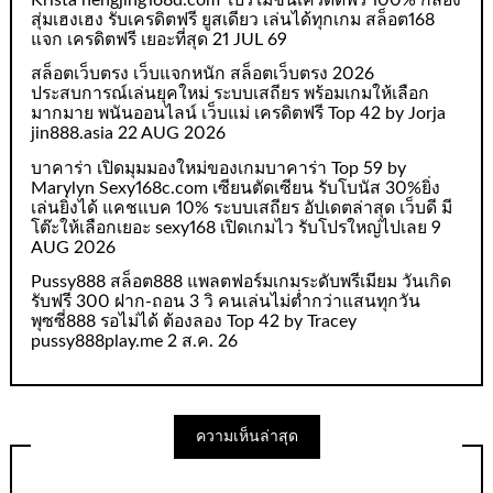
Krista hengjing168d.com โปรโมชั่นเครดิตฟรี 100% กล่อง
สุ่มเฮงเฮง รับเครดิตฟรี ยูสเดียว เล่นได้ทุกเกม สล็อต168
แจก เครดิตฟรี เยอะที่สุด 21 JUL 69
สล็อตเว็บตรง เว็บแจกหนัก สล็อตเว็บตรง 2026
ประสบการณ์เล่นยุคใหม่ ระบบเสถียร พร้อมเกมให้เลือก
มากมาย พนันออนไลน์ เว็บแม่ เครดิตฟรี Top 42 by Jorja
jin888.asia 22 AUG 2026
บาคาร่า เปิดมุมมองใหม่ของเกมบาคาร่า Top 59 by
Marylyn Sexy168c.com เซียนตัดเซียน รับโบนัส 30%ยิ่ง
เล่นยิ่งได้ แคชแบค 10% ระบบเสถียร อัปเดตล่าสุด เว็บดี มี
โต๊ะให้เลือกเยอะ sexy168 เปิดเกมไว รับโปรใหญ่ไปเลย 9
AUG 2026
Pussy888 สล็อต888 แพลตฟอร์มเกมระดับพรีเมียม วันเกิด
รับฟรี 300 ฝาก-ถอน 3 วิ คนเล่นไม่ต่ำกว่าแสนทุกวัน
พุซซี่888 รอไม่ได้ ต้องลอง Top 42 by Tracey
pussy888play.me 2 ส.ค. 26
ความเห็นล่าสุด