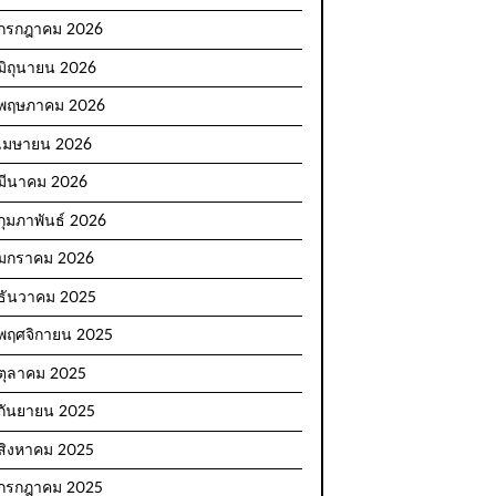
กรกฎาคม 2026
มิถุนายน 2026
พฤษภาคม 2026
เมษายน 2026
มีนาคม 2026
กุมภาพันธ์ 2026
มกราคม 2026
ธันวาคม 2025
พฤศจิกายน 2025
ตุลาคม 2025
กันยายน 2025
สิงหาคม 2025
กรกฎาคม 2025