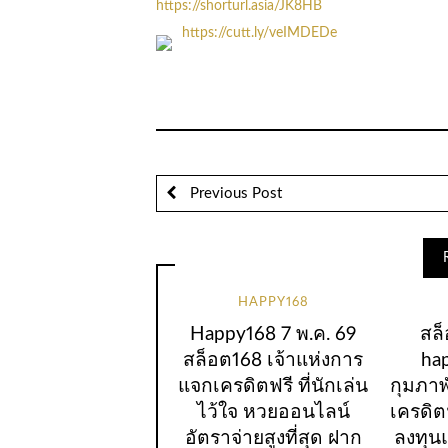
https://shorturl.asia/JK8HB
https://cutt.ly/veIMDEDe
Previous Post
HAPPY168
Happy168 7 พ.ค. 69
สล็
สล็อต168 เจ้าแห่งการ
ha
แจกเครดิตฟรี ที่นักเล่น
กุมภาพ
ไว้ใจ หวยออนไลน์
เครดิตฟ
อัตราจ่ายสูงที่สุด ฝาก
ลงทุนแ