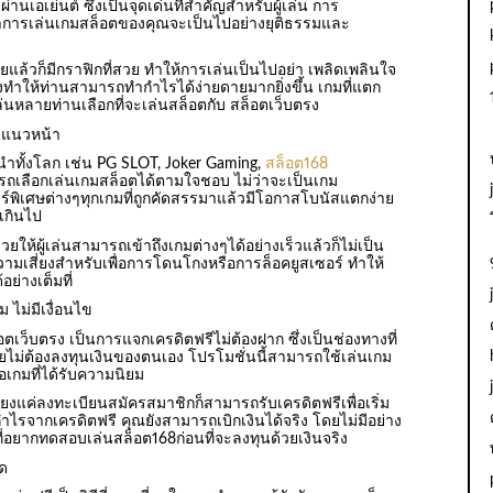
่านเอเย่นต์ ซึ่งเป็นจุดเด่นที่สำคัญสำหรับผู้เล่น การ
้ว่าการเล่นเกมสล็อตของคุณจะเป็นไปอย่างยุติธรรมและ
นง่ายแล้วก็มีกราฟิกที่สวย ทำให้การเล่นเป็นไปอย่า เพลิดเพลินใจ
งทำให้ท่านสามารถทำกำไรได้ง่ายดายมากยิ่งขึ้น เกมที่แตก
ู้เล่นหลายท่านเลือกที่จะเล่นสล็อตกับ สล็อตเว็บตรง
้นแนวหน้า
นำทั้งโลก เช่น PG SLOT, Joker Gaming,
สล็อต168
ามารถเลือกเล่นเกมสล็อตได้ตามใจชอบ ไม่ว่าจะเป็นเกม
ร์พิเศษต่างๆทุกเกมที่ถูกคัดสรรมาแล้วมีโอกาสโบนัสแตกง่าย
เกินไป
่วยให้ผู้เล่นสามารถเข้าถึงเกมต่างๆได้อย่างเร็วแล้วก็ไม่เป็น
ามเสี่ยงสำหรับเพื่อการโดนโกงหรือการล็อคยูสเซอร์ ทำให้
ย่างเต็มที่
 ไม่มีเงื่อนไข
อตเว็บตรง เป็นการแจกเครดิตฟรีไม่ต้องฝาก ซึ่งเป็นช่องทางที่
ดยไม่ต้องลงทุนเงินของตนเอง โปรโมชั่นนี้สามารถใช้เล่นเกม
อเกมที่ได้รับความนิยม
นเพียงแค่ลงทะเบียนสมัครสมาชิกก็สามารถรับเครดิตฟรีเพื่อเริ่ม
ำไรจากเครดิตฟรี คุณยังสามารถเบิกเงินได้จริง โดยไม่มีอย่าง
ู้ที่อยากทดสอบเล่นสล็อต168ก่อนที่จะลงทุนด้วยเงินจริง
ุด