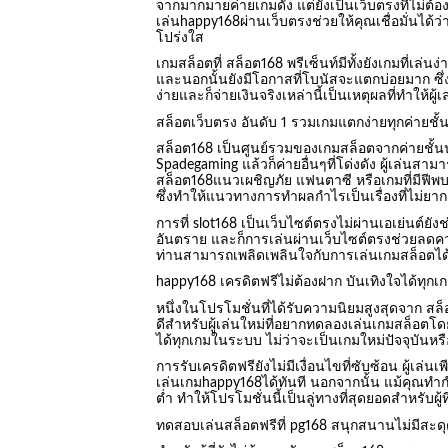
จากมากมายค่ายเกมดัง แต่ยังเป็นเว็บตรงที่ไม่ต้องผ
เล่นhappy168ผ่านเว็บตรงช่วยให้คุณเชื่อมั่นได
โปร่งใส
เกมสล็อตที่ สล็อต168 พรีเซ็นท์มีทั้งยังเกมที่เล่
และนอกนั้นยังมีโอกาสที่โบนัสจะแตกบ่อยมาก ซึ่
ง่ายและก็จ่ายเงินจริงเหล่านี้เป็นเหตุผลที่ทำให้ผ
สล็อตเว็บตรง อันดับ 1 รวมเกมแตกง่ายทุกค่ายชั
สล็อต168 เป็นศูนย์รวมของเกมสล็อตจากค่ายชั้น
Spadegaming แล้วก็ค่ายอื่นๆที่โด่งดัง ผู้เล่นส
สล็อต168แนวเผชิญภัย แฟนตาซี หรือเกมที่มีฟีพบ
ซึ่งทำให้แนวทางการทำผลกำไรเป็นเรื่องที่ไม่ยาก
การที่ slot168 เป็นเว็บไซต์ตรงไม่ผ่านเอเย่นต์ยังช
อันตราย และก็การเล่นผ่านเว็บไซต์ตรงช่วยลดคว
ท่านสามารถเพลิดเพลินใจกับการเล่นเกมสล็อตได้อ
happy168 เครดิตฟรีไม่ต้องฝาก บันเทิงใจได้ทุกเกม
หนึ่งในโปรโมชั่นที่ได้รับความนิยมสูงสุดจาก สล็
ดีสำหรับผู้เล่นใหม่ที่อยากทดลองเล่นเกมสล็อตโ
ได้ทุกเกมในระบบ ไม่ว่าจะเป็นเกมใหม่ปัจจุบันหรื
การรับเครดิตฟรียังไม่มีเงื่อนไขที่ซับซ้อน ผู้เล่
เล่นเกมhappy168ได้ทันที นอกจากนั้น แม้คุณทำก
ต่ำ ทำให้โปรโมชั่นนี้เป็นลู่ทางที่สุดยอดสำหรับผ
ทดสอบเล่นสล็อตฟรีที่ pg168 สนุกสนานไม่มีสะด