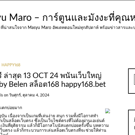
u Maro – การ์ตูนและมังงะที่คุณห
ะที่น่าสนใจจาก Masyu Maro อัพเดทตอนใหม่ทุกสัปดาห์ พร้อมข่าวสารและบ
HAPPY168
ี ล่าสุด 13 OCT 24 พนันเว็บใหญ่
9 by Belen สล็อต168 happy168.bet
is
on
วันศุกร์, ตุลาคม 4, 2024
ัสแตกบ่อยมาก
ัน เนื่องจากเป็นเกมที่เล่นง่าย สนุก รวมทั้งมีโอกาสทำ
นสล็อตเว็บตรง ซึ่งเป็นเว็บไซต์ตรงที่ไม่ต้องผ่านเอเย่นต์
ระเงินที่ยุติธรรม แล้วก็มีโอกาสโบนัสแตกบ่อยครั้งขึ้น บทความ
เว็บตรง แล้วก็กระบวนการเล่นสล็อตเว็บตรงที่จะช่วยให้ท่าน