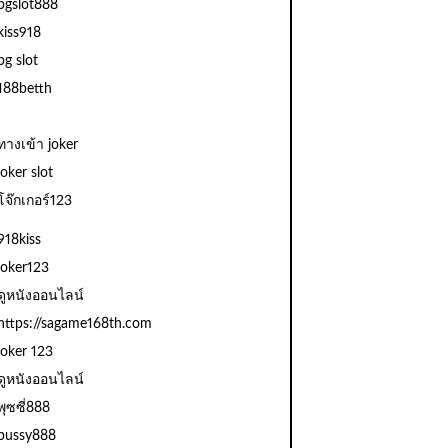
pgslot888
kiss918
pg slot
188betth
ทางเข้า joker
joker slot
โจ๊กเกอร์123
918kiss
joker123
ดูหนังออนไลน์
https://sagame168th.com
joker 123
ดูหนังออนไลน์
พุซซี่888
pussy888