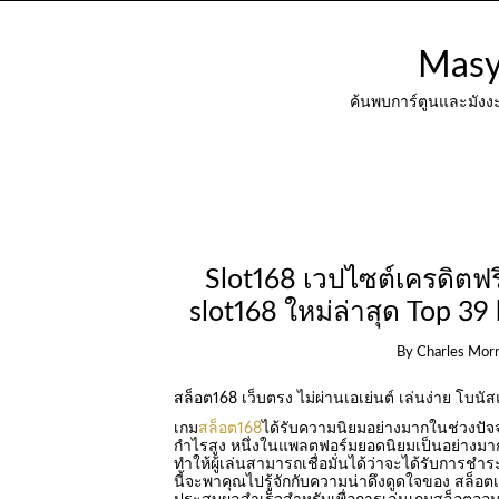
Masy
ค้นพบการ์ตูนและมังง
Slot168 เวปไซต์เครดิตฟร
slot168 ใหม่ล่าสุด Top 3
By
Charles Morr
สล็อต168 เว็บตรง ไม่ผ่านเอเย่นต์ เล่นง่าย โบน
เกม
สล็อต168
ได้รับความนิยมอย่างมากในช่วงปัจจุบ
กำไรสูง หนึ่งในแพลตฟอร์มยอดนิยมเป็นอย่างมากเป็
ทำให้ผู้เล่นสามารถเชื่อมั่นได้ว่าจะได้รับการชำ
นี้จะพาคุณไปรู้จักกับความน่าดึงดูดใจของ สล็อต