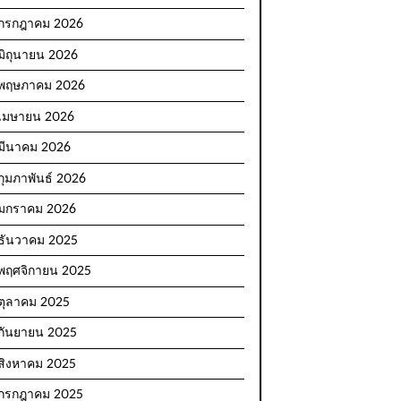
กรกฎาคม 2026
มิถุนายน 2026
พฤษภาคม 2026
เมษายน 2026
มีนาคม 2026
กุมภาพันธ์ 2026
มกราคม 2026
ธันวาคม 2025
พฤศจิกายน 2025
ตุลาคม 2025
กันยายน 2025
สิงหาคม 2025
กรกฎาคม 2025