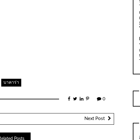
บาคาร่า
0
Next Post
Related Posts