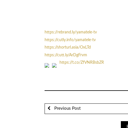
https://rebrand.ly/yamatele-tv
https://cutly.info/yamatele-tv
https://shorturl.asia/OxLTd
https://cutt.ly/ArDgFrvm
https://t.co/ZfVNRBsbZR
Previous Post