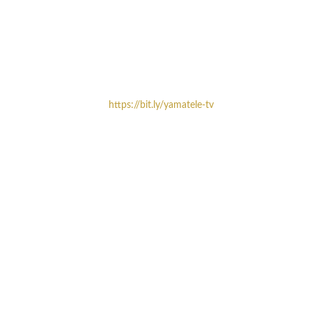
https://bit.ly/yamatele-tv