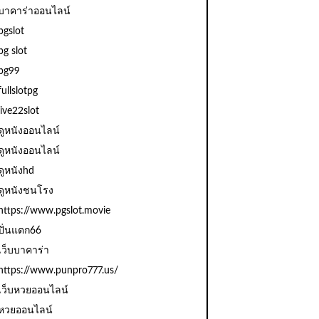
บาคาร่าออนไลน์
pgslot
pg slot
pg99
fullslotpg
live22slot
ดูหนังออนไลน์
ดูหนังออนไลน์
ดูหนังhd
ดูหนังชนโรง
https://www.pgslot.movie
ปั่นแตก66
เว็บบาคาร่า
https://www.punpro777.us/
เว็บหวยออนไลน์
หวยออนไลน์