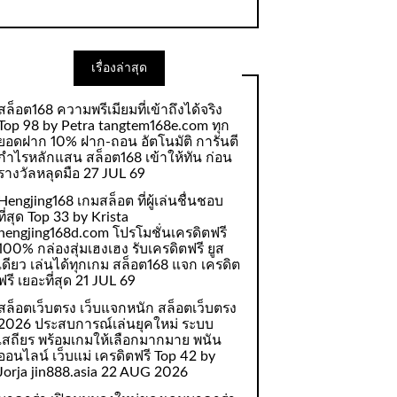
เรื่องล่าสุด
สล็อต168 ความพรีเมียมที่เข้าถึงได้จริง
Top 98 by Petra tangtem168e.com ทุก
ยอดฝาก 10% ฝาก-ถอน อัตโนมัติ การันตี
กำไรหลักแสน สล็อต168 เข้าให้ทัน ก่อน
รางวัลหลุดมือ 27 JUL 69
Hengjing168 เกมสล็อต ที่ผู้เล่นชื่นชอบ
ที่สุด Top 33 by Krista
hengjing168d.com โปรโมชั่นเครดิตฟรี
100% กล่องสุ่มเฮงเฮง รับเครดิตฟรี ยูส
เดียว เล่นได้ทุกเกม สล็อต168 แจก เครดิต
ฟรี เยอะที่สุด 21 JUL 69
สล็อตเว็บตรง เว็บแจกหนัก สล็อตเว็บตรง
2026 ประสบการณ์เล่นยุคใหม่ ระบบ
เสถียร พร้อมเกมให้เลือกมากมาย พนัน
ออนไลน์ เว็บแม่ เครดิตฟรี Top 42 by
Jorja jin888.asia 22 AUG 2026