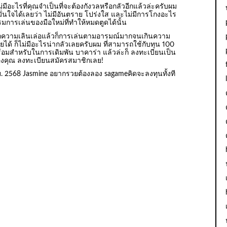
ีอะไรที่คุณจำเป็นที่จะต้องกังวลหรือกลัวอีกแล้วล่ะครับผม
มั่นใจได้เลยว่า ไม่มีอันตราย โปร่งใส และไม่มีการโกงอะไร
มการเล่นของมือใหม่ที่ทำให้หมดตูดได้นั้น
จากความเลินเล่อแล้วก็การเล่นตามอารมณ์มากจนเกินความ
ยได้ ก็ไม่มีอะไรน่ากลัวเลยครับผม ที่สามารถใช้กับทุน 100
พร้อมสำหรับในการเดิมพัน บาคาร่า แล้วล่ะก็ ลงทะเบียนเป็น
องคุณ ลงทะเบียนสมัครสมาชิกเลย!
ย. 2568 Jasmine อยากรวยต้องลอง sagameคิดจะลงทุนทั้งที