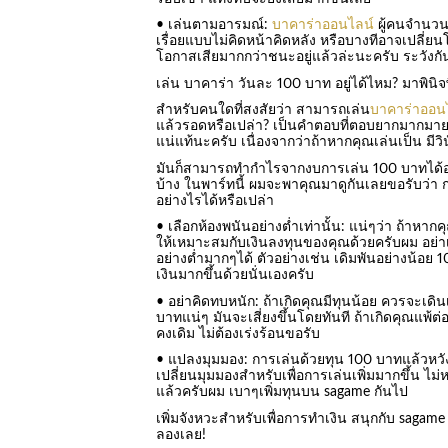
• เล่นตามอารมณ์:
บาคาร่าออนไลน์
ผู้คนจำนวนไ
เรื่อยแบบไม่คิดหน้าคิดหลัง หรือบางทีอาจเปลี่ยนโ
โอกาสเสียมากกว่าชนะอยู่แล้วล่ะนะครับ ระวังกั
เล่น บาคาร่า วันละ 100 บาท อยู่ได้ไหม? มาพินิ
สำหรับคนใดที่สงสัยว่า สามารถเล่น
บาคาร่าออน
แล้วรอดหรือเปล่า? เป็นคำตอบที่ตอบยากมากมาย
แน่แท้นะครับ เนื่องจากว่าถ้าหากคุณเล่นเป็น มีว
มันก็สามารถทำกำไรจากงบการเล่น 100 บาทได้อย่า
บ้าง ในพาร์ทนี้ ผมจะพาคุณมาดูกันเลยขอรับว่า
อย่างไรได้หรือเปล่า
• เลือกห้องพนันอย่างต่ำเท่านั้น: แน่ๆว่า ถ้าหา
ให้เหมาะสมกับเงินลงทุนของคุณด้วยครับผม อย่าเ
อย่างต่ำมากๆได้ ตัวอย่างเช่น เดิมพันอย่างน้อย
เงินมากขึ้นด้วยนั่นเองครับ
• อย่าคิดทบหนัก: ถ้าเกิดคุณมีทุนน้อย ควรจะเ
บาทแน่ๆ มันจะเสี่ยงขึ้นโดยทันที ถ้าเกิดคุณแพ้ต่
คงเดิม ไม่ต้องเร่งร้อนขอรับ
• แปลงมุมมอง: การเล่นด้วยทุน 100 บาทแล้วหวั
เปลี่ยนมุมมองสำหรับเพื่อการเล่นเพิ่มมากขึ้น ไ
แล้วครับผม เบาๆเพิ่มทุนบน sagame กันไป
เพิ่มจังหวะสำหรับเพื่อการทำเงิน สนุกกับ sagame
ลองเลย!