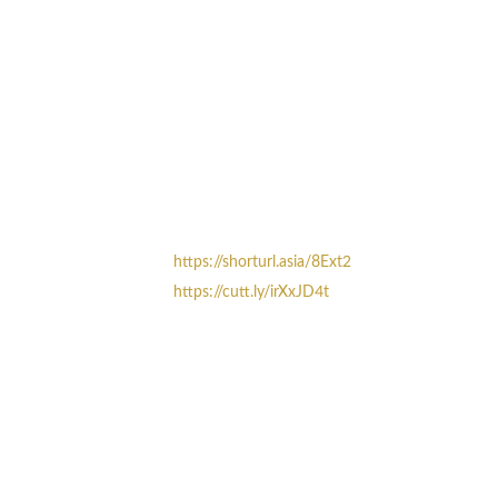
https://shorturl.asia/8Ext2
https://cutt.ly/irXxJD4t