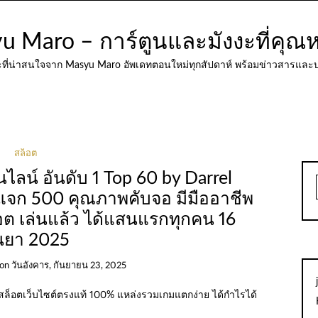
u Maro – การ์ตูนและมังงะที่คุณห
ะที่น่าสนใจจาก Masyu Maro อัพเดทตอนใหม่ทุกสัปดาห์ พร้อมข่าวสารและบ
สล็อต
ไลน์ อันดับ 1 Top 60 by Darrel
่ แจก 500 คุณภาพคับจอ มีมืออาชีพ
็อต เล่นแล้ว ได้แสนแรกทุกคน 16
นยา 2025
on
วันอังคาร, กันยายน 23, 2025
lot สล็อตเว็บไซต์ตรงแท้ 100% แหล่งรวมเกมแตกง่าย ได้กำไรได้