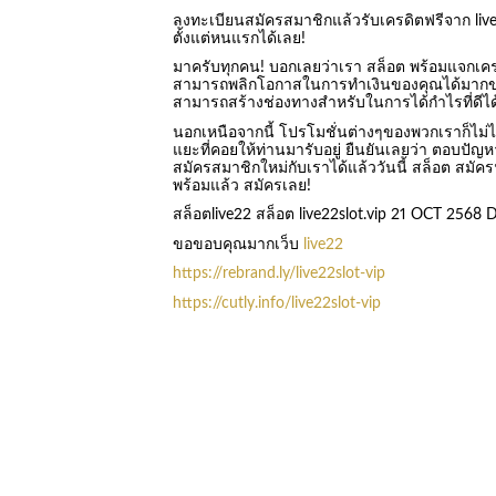
ลงทะเบียนสมัครสมาชิกแล้วรับเครดิตฟรีจาก live
ตั้งแต่หนแรกได้เลย!
มาครับทุกคน! บอกเลยว่าเรา สล็อต พร้อมแจกเคร
สามารถพลิกโอกาสในการทำเงินของคุณได้มากขนาดไ
สามารถสร้างช่องทางสำหรับในการได้กำไรที่ดีได
นอกเหนือจากนี้ โปรโมชั่นต่างๆของพวกเราก็ไม่ได
แยะที่คอยให้ท่านมารับอยู่ ยืนยันเลยว่า ตอบปัญ
สมัครสมาชิกใหม่กับเราได้แล้ววันนี้ สล็อต สมั
พร้อมแล้ว สมัครเลย!
สล็อตlive22 สล็อต live22slot.vip 21 OCT 2568
ขอขอบคุณมากเว็บ
live22
https://rebrand.ly/live22slot-vip
https://cutly.info/live22slot-vip