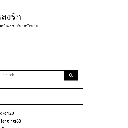
ลงรัก
ทวิเคราะห์จากนักอ่าน
Search
for:
joker123
Hengjing168