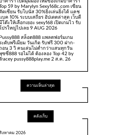
บาคาร่า เปิดมุมมองใหม่ของเกมบาคาร่า
Top 59 by Marylyn Sexy168c.com เซียน
ตัดเซียน รับโบนัส 30%ยิ่งเล่นยิ่งได้ แคช
แบค 10% ระบบเสถียร อัปเดตล่าสุด เว็บดี
มีโต๊ะให้เลือกเยอะ sexy168 เปิดเกมไว รับ
โปรใหญ่ไปเลย 9 AUG 2026
Pussy888 สล็อต888 แพลตฟอร์มเกม
ระดับพรีเมียม วันเกิด รับฟรี 300 ฝาก-
ถอน 3 วิ คนเล่นไม่ต่ำกว่าแสนทุกวัน
พุซซี่888 รอไม่ได้ ต้องลอง Top 42 by
Tracey pussy888play.me 2 ส.ค. 26
ความเห็นล่าสุด
คลังเก็บ
สิงหาคม 2026