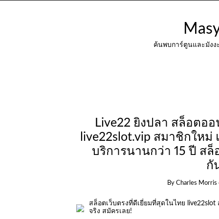
Masy
ค้นพบการ์ตูนและมังง
Live22 ยิงปลา สล็อตออน
live22slot.vip สมาชิกใหม
บริการนานกว่า 15 ปี สล
กั
By
Charles Morris
สล็อตเว็บตรงที่ดีเยี่ยมที่สุดในไทย live22s
จริง สมัครเลย!