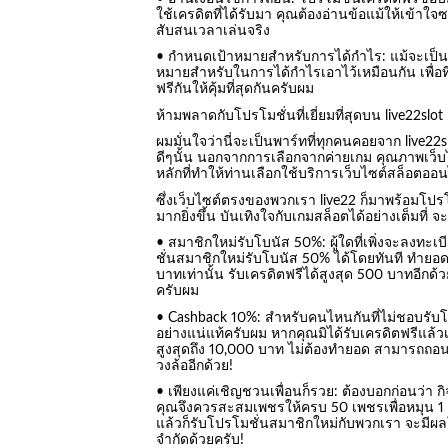
ใช้เครดิตที่ได้รับมา คุณต้องอ่านข้อแม้ให้เข้าใ
สับสนเวลาเล่นจริง
• กำหนดเป้าหมายสำหรับการได้กำไร: แม้จะเป็นเงิน
หมายสำหรับในการได้กำไรเอาไว้เหมือนกัน เพื่อท
ฟรีกันให้คุ้มที่สุดกันครับผม
ห้ามพลาดกับโปรโมชั่นที่เยี่ยมที่สุดบน live22slot
ผมมั่นใจว่านี่จะเป็นพาร์ทที่ทุกคนคอยจาก live22sl
ดีๆนั้น นอกจากการเลือกจากค่ายเกม คุณภาพเว็บไ
หลักที่ทำให้ท่านเลือกใช้บริการเว็บไซต์สล็อตออน
ซึ่งเว็บไซต์ตรงของพวกเรา live22 ก็มาพร้อมโป
มากยิ่งขึ้น บันเทิงใจกับเกมสล็อตได้อย่างเต็มที่
• สมาชิกใหม่รับโบนัส 50%: ผู้ใดที่เพิ่งจะลง
ชั่นสมาชิกใหม่รับโบนัส 50% ได้โดยทันที ทำยอด
บาทเท่านั้น รับเครดิตฟรีได้สูงสุด 500 บาทอีก
ครับผม
• Cashback 10%: สำหรับคนไหนกันที่ไม่ชอบรับโบน
อย่างแน่แท้ครับผม หากคุณมิได้รับเครดิตฟรีแล้
สูงสุดถึง 10,000 บาท ไม่ต้องทำยอด สามารถถอนไ
วงล้ออีกด้วย!
• เพียงแค่เชิญชวนเพื่อนก็รวย: ต้องบอกก่อนว่า 
คุณจึงควรสะสมเพชรให้ครบ 50 เพชรเพื่อหมุน 1 คร
แล้วก็รับโปรโมชั่นสมาชิกใหม่กับพวกเรา จะมีผลใ
จำกัดด้วยครับ!