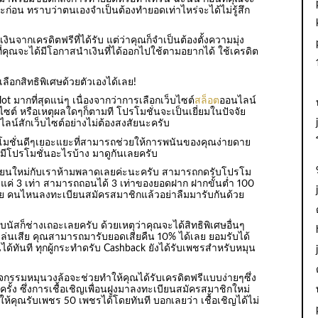
จซะก่อน ทราบว่าตนเองจำเป็นต้องทำยอดเท่าไหร่จะได้ไม่รู้สึก
จากเครดิตฟรีที่ได้รับ แต่ว่าคุณก็จำเป็นต้องตั้งความมุ่ง
ี่คุณจะได้มีโอกาสนำเงินที่ได้ออกไปใช้ตามอยากได้ ใช้เครดิต
 เลือกสิทธิพิเศษด้วยตัวเองได้เลย!
ot มากที่สุดแน่ๆ เนื่องจากว่าการเลือกเว็บไซต์
สล็อต
ออนไลน์
ซต์ หรือเหตุผลใดๆก็ตามที โปรโมชั่นจะเป็นเยี่ยมในปัจจัย
ไลน์สักเว็บไซต์อย่างไม่ต้องสงสัยนะครับ
รโมชั่นดีๆเยอะแยะที่สามารถช่วยให้การพนันของคุณง่ายดาย
 จะมีโปรโมชั่นอะไรบ้าง มาดูกันเลยครับ
ทะเบียนใหม่กับเราห้ามพลาดเลยค่ะนะครับ สามารถกดรับโปรโม
แค่ 3 เท่า สามารถถอนได้ 3 เท่าของยอดฝาก ฝากขั้นต่ำ 100
ด้วย คนไหนลงทะเบียนสมัครสมาชิกแล้วอย่าลืมมารับกันด้วย
ัสก็ช่างเถอะเลยครับ ด้วยเหตุว่าคุณจะได้สิทธิพิเศษอื่นๆ
วเล่นเสีย คุณสามารถมารับยอดเสียคืน 10% ได้เลย ยอมรับได้
ด้ทันที ทุกผู้กระทำดรับ Cashback ยังได้รับเพชรสำหรับหมุน
กิจกรรมหมุนวงล้อจะช่วยทำให้คุณได้รับเครดิตฟรีแบบง่ายๆซึ่ง
ั้ง ซึ่งการเชื้อเชิญเพื่อนฝูงมาลงทะเบียนสมัครสมาชิกใหม่
ห้คุณรับเพชร 50 เพชรได้โดยทันที บอกเลยว่า เชื้อเชิญได้ไม่