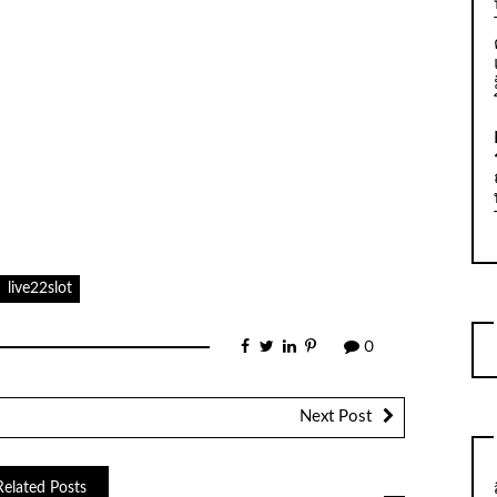
live22slot
0
Next Post
Related Posts