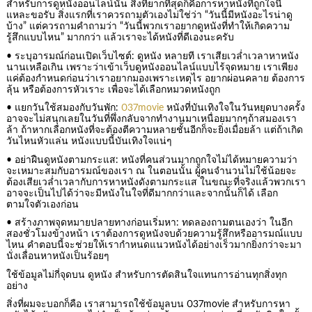
สำหรับการดูหนังออนไลน์นั้น สิ่งที่ยากที่สุดก็คือการหาหนังที่ถูกใจนี่
แหละขอรับ สิ่งแรกที่เราควรถามตัวเองไม่ใช่ว่า “วันนี้มีหนังอะไรน่าดู
บ้าง” แต่ควรถามคำถามว่า “วันนี้พวกเราอยากดูหนังที่ทำให้เกิดความ
รู้สึกแบบไหน” มากกว่า แล้วเราจะได้หนังที่ดีเองนะครับ
• ระบุอารมณ์ก่อนเปิดเว็บไซต์: ดูหนัง หลายที เราเสียเวล่ำเวลาหาหนัง
นานเหลือเกิน เพราะว่าเข้าเว็บดูหนังออนไลน์แบบไร้จุดหมาย เราเพียง
แค่ต้องกำหนดก่อนว่าเราอยากมองเพราะเหตุไร อยากผ่อนคลาย ต้องการ
ลุ้น หรือต้องการหัวเราะ เพื่อจะได้เลือกหมวดหนังถูก
• แยกวันใช้สมองกับวันพัก:
037movie
หนังที่บันเทิงใจในวันหยุดบางครั้ง
อาจจะไม่สนุกเลยในวันที่พึ่งกลับจากทำงานมาเหนื่อยมากๆถ้าสมองเรา
ล้า ถ้าหากเลือกหนังที่จะต้องตีความหลายชั้นอีกก็จะยิ่งเมื่อยล้า แต่ถ้าเกิด
วันไหนหัวแล่น หนังแบบนี้บันเทิงใจแน่ๆ
• อย่าฝืนดูหนังตามกระแส: หนังที่คนส่วนมากถูกใจไม่ได้หมายความว่า
จะเหมาะสมกับอารมณ์ของเรา ณ ในตอนนั้น ผู้คนจำนวนไม่ใช้น้อยจะ
ต้องเสียเวล่ำเวลากับการหาหนังดังตามกระแส ในขณะที่จริงแล้วพวกเรา
อาจจะเป็นไปได้ว่าจะมีหนังในใจที่ดีมากกว่าและจากนั้นก็ได้ เลือก
ตามใจตัวเองก่อน
• สร้างภาพจุดหมายปลายทางก่อนเริ่มหา: ทดลองถามตนเองว่า ในอีก
สองชั่วโมงข้างหน้า เราต้องการดูหนังจบด้วยความรู้สึกหรืออารมณ์แบบ
ไหน คำตอบนี้จะช่วยให้เรากำหนดแนวหนังได้อย่างเร็วมากยิ่งกว่าจะมา
นั่งเลื่อนหาหนังเป็นร้อยๆ
ใช้ข้อมูลไม่กี่จุดบน ดูหนัง สำหรับการตัดสินใจแทนการอ่านทุกสิ่งทุก
อย่าง
สิ่งที่ผมจะบอกก็คือ เราสามารถใช้ข้อมูลบน 037movie สำหรับการหา