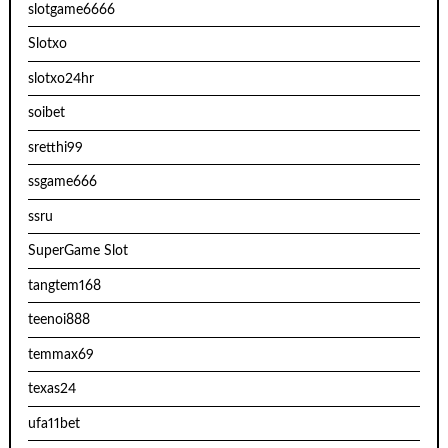
slotgame6666
Slotxo
slotxo24hr
soibet
sretthi99
ssgame666
ssru
SuperGame Slot
tangtem168
teenoi888
temmax69
texas24
ufa11bet