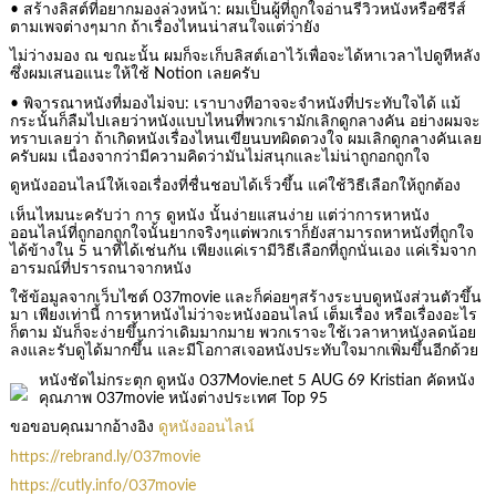
• สร้างลิสต์ที่อยากมองล่วงหน้า: ผมเป็นผู้ที่ถูกใจอ่านรีวิวหนังหรือซีรีส์
ตามเพจต่างๆมาก ถ้าเรื่องไหนน่าสนใจแต่ว่ายัง
ไม่ว่างมอง ณ ขณะนั้น ผมก็จะเก็บลิสต์เอาไว้เพื่อจะได้หาเวลาไปดูทีหลัง
ซึ่งผมเสนอแนะให้ใช้ Notion เลยครับ
• พิจารณาหนังที่มองไม่จบ: เราบางทีอาจจะจำหนังที่ประทับใจได้ แม้
กระนั้นก็ลืมไปเลยว่าหนังแบบไหนที่พวกเรามักเลิกดูกลางคัน อย่างผมจะ
ทราบเลยว่า ถ้าเกิดหนังเรื่องไหนเขียนบทผิดดวงใจ ผมเลิกดูกลางคันเลย
ครับผม เนื่องจากว่ามีความคิดว่ามันไม่สนุกและไม่น่าถูกอกถูกใจ
ดูหนังออนไลน์ให้เจอเรื่องที่ชื่นชอบได้เร็วขึ้น แค่ใช้วิธีเลือกให้ถูกต้อง
เห็นไหมนะครับว่า การ ดูหนัง นั้นง่ายแสนง่าย แต่ว่าการหาหนัง
ออนไลน์ที่ถูกอกถูกใจนั้นยากจริงๆแต่พวกเราก็ยังสามารถหาหนังที่ถูกใจ
ได้ข้างใน 5 นาทีได้เช่นกัน เพียงแค่เรามีวิธีเลือกที่ถูกนั่นเอง แค่เริ่มจาก
อารมณ์ที่ปรารถนาจากหนัง
ใช้ข้อมูลจากเว็บไซต์ 037movie และก็ค่อยๆสร้างระบบดูหนังส่วนตัวขึ้น
มา เพียงเท่านี้ การหาหนังไม่ว่าจะหนังออนไลน์ เต็มเรื่อง หรือเรื่องอะไร
ก็ตาม มันก็จะง่ายขึ้นกว่าเดิมมากมาย พวกเราจะใช้เวลาหาหนังลดน้อย
ลงและรับดูได้มากขึ้น และมีโอกาสเจอหนังประทับใจมากเพิ่มขึ้นอีกด้วย
หนังชัดไม่กระตุก ดูหนัง 037Movie.net 5 AUG 69 Kristian คัดหนัง
คุณภาพ 037movie หนังต่างประเทศ Top 95
ขอขอบคุณมากอ้างอิง
ดูหนังออนไลน์
https://rebrand.ly/037movie
https://cutly.info/037movie