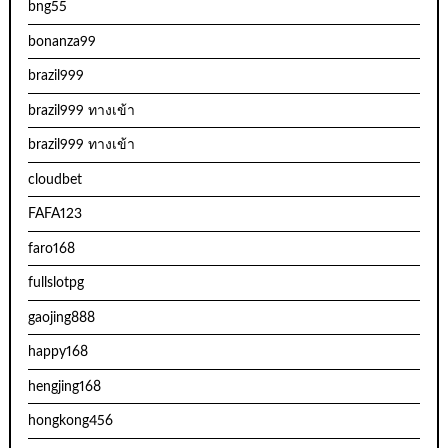
bng55
bonanza99
brazil999
brazil999 ทางเข้า
brazil999 ทางเข้า
cloudbet
FAFA123
faro168
fullslotpg
gaojing888
happy168
hengjing168
hongkong456