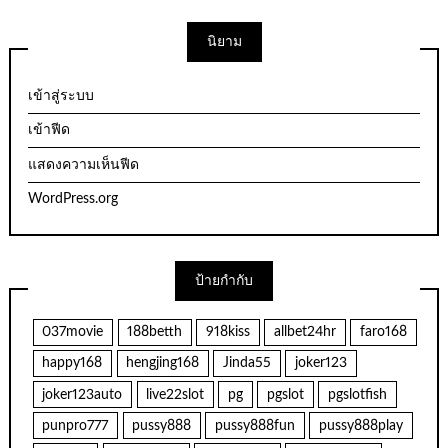
นิยาม
เข้าสู่ระบบ
เข้าฟีด
แสดงความเห็นฟีด
WordPress.org
ป้ายกำกับ
037movie
188betth
918kiss
allbet24hr
faro168
happy168
hengjing168
Jinda55
joker123
joker123auto
live22slot
pg
pgslot
pgslotfish
punpro777
pussy888
pussy888fun
pussy888play