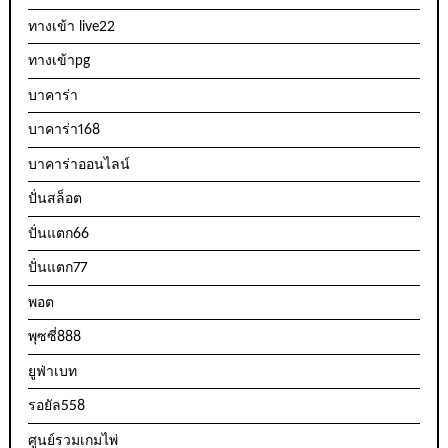
ทางเข้า live22
ทางเข้าpg
บาคาร่า
บาคาร่า168
บาคาร่าออนไลน์
ปั่นสล็อต
ปั่นแตก66
ปั่นแตก77
พอต
พุซซี่888
ยูฟ่าเบท
รอยัล558
ศูนย์รวมเกมไพ่