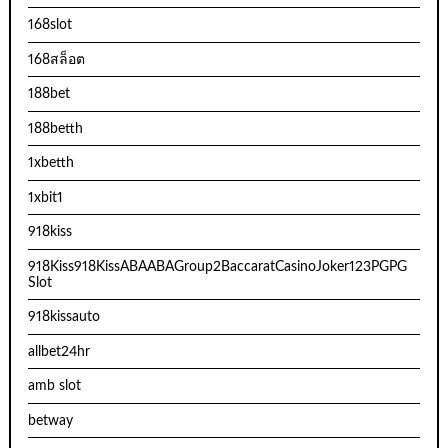
168slot
168สล็อต
188bet
188betth
1xbetth
1xbit1
918kiss
918Kiss918KissABAABAGroup2BaccaratCasinoJoker123PGPG
Slot
918kissauto
allbet24hr
amb slot
betway