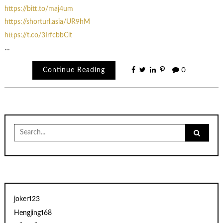
https://bitt.to/maj4um
https://shorturl.asia/UR9hM
https://t.co/3IrfcbbClt
…
Continue Reading
0
Search
for:
joker123
Hengjing168