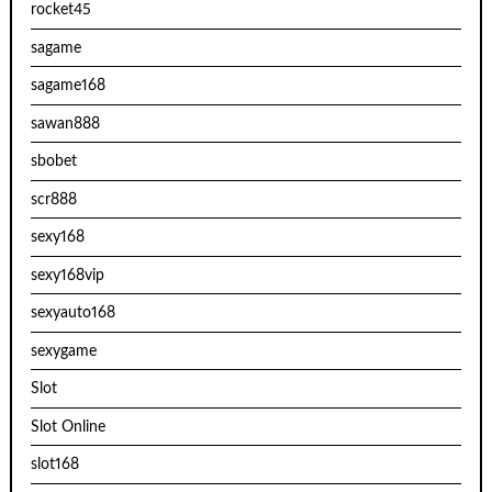
rocket45
sagame
sagame168
sawan888
sbobet
scr888
sexy168
sexy168vip
sexyauto168
sexygame
Slot
Slot Online
slot168