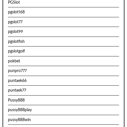
PGSlot
pgslot168
pgslot77
pgslot99
pgslotfish
pgslotgolf
pokbet
punpro777
puntaek66
puntaek77
Pussy888
pussy888play
pussy888win