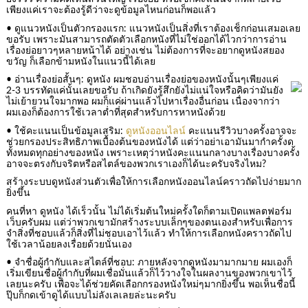
เพียงแค่เราจะต้องรู้ดีว่าจะดูข้อมูลไหนก่อนก็พอแล้ว
• ดูแนวหนังเป็นตัวกรองแรก: แนวหนังเป็นสิ่งที่เราต้องเช็กก่อนเสมอเลย
ขอรับ เพราะมันสามารถตัดตัวเลือกหนังที่ไม่ใช่ออกได้ไวกว่าการอ่าน
เรื่องย่อยาวๆหลายหน้าได้ อย่างเช่น ไม่ต้องการที่จะอยากดูหนังสยอง
ขวัญ ก็เลือกข้ามหนังในแนวนี้ได้เลย
• อ่านเรื่องย่อสั้นๆ: ดูหนัง ผมชอบอ่านเรื่องย่อของหนังนั้นๆเพียงแค่
2-3 บรรทัดแค่นั้นเลยขอรับ ถ้าเกิดยังรู้สึกยังไม่แน่ใจหรือคิดว่ามันยัง
ไม่เย้ายวนใจมากพอ ผมก็แค่ผ่านแล้วไปหาเรื่องอื่นก่อน เนื่องจากว่า
ผมเองก็ต้องการใช้เวลาต่ำที่สุดสำหรับการหาหนังด้วย
• ใช้คะแนนเป็นข้อมูลเสริม:
ดูหนังออนไลน์
คะแนนรีวิวบางครั้งอาจจะ
ช่วยกรองประสิทธิภาพเบื้องต้นของหนังได้ แต่ว่าอย่าเอามันมากำครั้งด
ทั้งหมดทุกอย่างของหนัง เพราะเหตุว่าหนังคะแนนกลางบางเรื่องบางครั้ง
อาจจะตรงกับจริตหรือสไตล์ของพวกเราเองก็ได้นะครับจริงไหม?
สร้างระบบดูหนังส่วนตัวเพื่อให้การเลือกหนังออนไลน์คราวถัดไปง่ายมาก
ยิ่งขึ้น
คนที่หา ดูหนัง ได้เร็วนั้น ไม่ได้เริ่มต้นใหม่ครั้งใดก็ตามเปิดแพลตฟอร์ม
เว็บครับผม แต่ว่าพวกเขามักสร้างระบบเล็กๆของตนเองสำหรับเพื่อการ
จำสิ่งที่ชอบแล้วก็สิ่งที่ไม่ชอบเอาไว้แล้ว ทำให้การเลือกหนังคราวถัดไป
ใช้เวลาน้อยลงเรื่อยด้วยนั่นเอง
• จำชื่อผู้กำกับและสไตล์ที่ชอบ: ภายหลังจากดูหนังมามากมาย ผมเองก็
เริ่มเขียนชื่อผู้กำกับที่ผมเชื่อมั่นแล้วก็ไว้วางใจในผลงานของพวกเขาไว้
เลยนะครับ เพื่อจะได้ช่วยคัดเลือกกรองหนังใหม่ๆมากยิ่งขึ้น พอเห็นชื่อนี้
ปุ๊บก็กดเข้าดูได้แบบไม่ลังเลเลยล่ะนะครับ