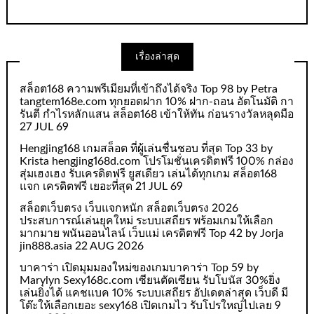
เรื่องล่าสุด
สล็อต168 ความพรีเมียมที่เข้าถึงได้จริง Top 98 by Petra
tangtem168e.com ทุกยอดฝาก 10% ฝาก-ถอน อัตโนมัติ กา
รันตี กำไรหลักแสน สล็อต168 เข้าให้ทัน ก่อนรางวัลหลุดมือ
27 JUL 69
Hengjing168 เกมสล็อต ที่ผู้เล่นชื่นชอบ ที่สุด Top 33 by
Krista hengjing168d.com โปรโมชั่นเครดิตฟรี 100% กล่อง
สุ่มเฮงเฮง รับเครดิตฟรี ยูสเดียว เล่นได้ทุกเกม สล็อต168
แจก เครดิตฟรี เยอะที่สุด 21 JUL 69
สล็อตเว็บตรง เว็บแจกหนัก สล็อตเว็บตรง 2026
ประสบการณ์เล่นยุคใหม่ ระบบเสถียร พร้อมเกมให้เลือก
มากมาย พนันออนไลน์ เว็บแม่ เครดิตฟรี Top 42 by Jorja
jin888.asia 22 AUG 2026
บาคาร่า เปิดมุมมองใหม่ของเกมบาคาร่า Top 59 by
Marylyn Sexy168c.com เซียนตัดเซียน รับโบนัส 30%ยิ่ง
เล่นยิ่งได้ แคชแบค 10% ระบบเสถียร อัปเดตล่าสุด เว็บดี มี
โต๊ะให้เลือกเยอะ sexy168 เปิดเกมไว รับโปรใหญ่ไปเลย 9