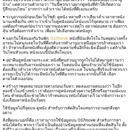
แหละขอรับ สิ่งแรกที่เราควรถามตัวเองไม่ใช่ว่า “วันนี้มีหนังอะไรน่าดู
บ้าง” แต่ควรถามคำถามว่า “วันนี้พวกเราอยากดูหนังที่ทำให้เกิดความ
รู้สึกแบบไหน” มากกว่า แล้วเราจะได้หนังที่ดีเองนะครับ
• ระบุอารมณ์ก่อนเปิดเว็บไซต์: ดูหนัง หลายที เราเสียเวล่ำเวลาหาหนัง
นานเหลือเกิน เพราะว่าเข้าเว็บดูหนังออนไลน์แบบไร้จุดหมาย เราเพียง
แค่ต้องกำหนดก่อนว่าเราอยากมองเพราะเหตุไร อยากผ่อนคลาย ต้องการ
ลุ้น หรือต้องการหัวเราะ เพื่อจะได้เลือกหมวดหนังถูก
• แยกวันใช้สมองกับวันพัก:
037movie
หนังที่บันเทิงใจในวันหยุดบางครั้ง
อาจจะไม่สนุกเลยในวันที่พึ่งกลับจากทำงานมาเหนื่อยมากๆถ้าสมองเรา
ล้า ถ้าหากเลือกหนังที่จะต้องตีความหลายชั้นอีกก็จะยิ่งเมื่อยล้า แต่ถ้าเกิด
วันไหนหัวแล่น หนังแบบนี้บันเทิงใจแน่ๆ
• อย่าฝืนดูหนังตามกระแส: หนังที่คนส่วนมากถูกใจไม่ได้หมายความว่า
จะเหมาะสมกับอารมณ์ของเรา ณ ในตอนนั้น ผู้คนจำนวนไม่ใช้น้อยจะ
ต้องเสียเวล่ำเวลากับการหาหนังดังตามกระแส ในขณะที่จริงแล้วพวกเรา
อาจจะเป็นไปได้ว่าจะมีหนังในใจที่ดีมากกว่าและจากนั้นก็ได้ เลือก
ตามใจตัวเองก่อน
• สร้างภาพจุดหมายปลายทางก่อนเริ่มหา: ทดลองถามตนเองว่า ในอีก
สองชั่วโมงข้างหน้า เราต้องการดูหนังจบด้วยความรู้สึกหรืออารมณ์แบบ
ไหน คำตอบนี้จะช่วยให้เรากำหนดแนวหนังได้อย่างเร็วมากยิ่งกว่าจะมา
นั่งเลื่อนหาหนังเป็นร้อยๆ
ใช้ข้อมูลไม่กี่จุดบน ดูหนัง สำหรับการตัดสินใจแทนการอ่านทุกสิ่งทุก
อย่าง
สิ่งที่ผมจะบอกก็คือ เราสามารถใช้ข้อมูลบน 037movie สำหรับการหา
หนังได้ครับ พวกเราไม่จำเป็นต้องอ่านข้อมูลทุกส่วนก่อนที่จะตัดสินใจ ทั้ง
ยังรีวิว ความคิดเห็นส่วนใหญ่ เรื่องย่อ หรือเช็กคะแนนจากหลายเว็บ