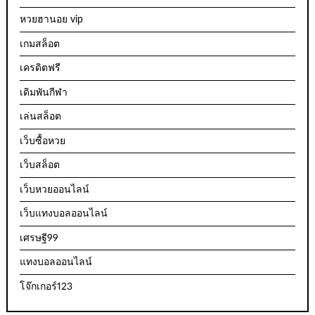
หวยฮานอย vip
เกมสล็อต
เครดิตฟรี
เดิมพันกีฬา
เล่นสล็อต
เว็บซื้อหวย
เว็บสล็อต
เว็บหวยออนไลน์
เว็บแทงบอลออนไลน์
เศรษฐี99
แทงบอลออนไลน์
โจ๊กเกอร์123