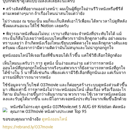
ปุ๊บก็กดเข้าดูได้แบบไม่ลังเลเลยล่ะนะครับ
• สร้างลิสต์ที่อยากมองล่วงหน้า: ผมเป็นผู้ที่ถูกใจอ่านรีวิวหนังหรือซีรีส์
ตามเพจต่างๆมาก ถ้าเรื่องไหนน่าสนใจแต่ว่ายัง
ไม่ว่างมอง ณ ขณะนั้น ผมก็จะเก็บลิสต์เอาไว้เพื่อจะได้หาเวลาไปดูทีหลัง
ซึ่งผมเสนอแนะให้ใช้ Notion เลยครับ
• พิจารณาหนังที่มองไม่จบ: เราบางทีอาจจะจำหนังที่ประทับใจได้ แม้
กระนั้นก็ลืมไปเลยว่าหนังแบบไหนที่พวกเรามักเลิกดูกลางคัน อย่างผมจะ
ทราบเลยว่า ถ้าเกิดหนังเรื่องไหนเขียนบทผิดดวงใจ ผมเลิกดูกลางคันเลย
ครับผม เนื่องจากว่ามีความคิดว่ามันไม่สนุกและไม่น่าถูกอกถูกใจ
ดูหนังออนไลน์ให้เจอเรื่องที่ชื่นชอบได้เร็วขึ้น แค่ใช้วิธีเลือกให้ถูกต้อง
เห็นไหมนะครับว่า การ ดูหนัง นั้นง่ายแสนง่าย แต่ว่าการหาหนัง
ออนไลน์ที่ถูกอกถูกใจนั้นยากจริงๆแต่พวกเราก็ยังสามารถหาหนังที่ถูกใจ
ได้ข้างใน 5 นาทีได้เช่นกัน เพียงแค่เรามีวิธีเลือกที่ถูกนั่นเอง แค่เริ่มจาก
อารมณ์ที่ปรารถนาจากหนัง
ใช้ข้อมูลจากเว็บไซต์ 037movie และก็ค่อยๆสร้างระบบดูหนังส่วนตัวขึ้น
มา เพียงเท่านี้ การหาหนังไม่ว่าจะหนังออนไลน์ เต็มเรื่อง หรือเรื่องอะไร
ก็ตาม มันก็จะง่ายขึ้นกว่าเดิมมากมาย พวกเราจะใช้เวลาหาหนังลดน้อย
ลงและรับดูได้มากขึ้น และมีโอกาสเจอหนังประทับใจมากเพิ่มขึ้นอีกด้วย
หนังชัดไม่กระตุก ดูหนัง 037Movie.net 5 AUG 69 Kristian คัดหนัง
คุณภาพ 037movie หนังต่างประเทศ Top 95
ขอขอบคุณมากอ้างอิง
ดูหนังออนไลน์
https://rebrand.ly/037movie