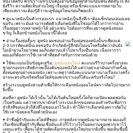
หนังได้ครับ พวกเราไม่จำเป็นต้องอ่านข้อมูลทุกส่วนก่อนที่จะตัดสินใจ ทั้ง
ยังรีวิว ความคิดเห็นส่วนใหญ่ เรื่องย่อ หรือเช็กคะแนนจากหลายเว็บ
เพียงแค่เราจะต้องรู้ดีว่าจะดูข้อมูลไหนก่อนก็พอแล้ว
• ดูแนวหนังเป็นตัวกรองแรก: แนวหนังเป็นสิ่งที่เราต้องเช็กก่อนเสมอเลย
ขอรับ เพราะมันสามารถตัดตัวเลือกหนังที่ไม่ใช่ออกได้ไวกว่าการอ่าน
เรื่องย่อยาวๆหลายหน้าได้ อย่างเช่น ไม่ต้องการที่จะอยากดูหนังสยอง
ขวัญ ก็เลือกข้ามหนังในแนวนี้ได้เลย
• อ่านเรื่องย่อสั้นๆ: ดูหนัง ผมชอบอ่านเรื่องย่อของหนังนั้นๆเพียงแค่
2-3 บรรทัดแค่นั้นเลยขอรับ ถ้าเกิดยังรู้สึกยังไม่แน่ใจหรือคิดว่ามันยัง
ไม่เย้ายวนใจมากพอ ผมก็แค่ผ่านแล้วไปหาเรื่องอื่นก่อน เนื่องจากว่า
ผมเองก็ต้องการใช้เวลาต่ำที่สุดสำหรับการหาหนังด้วย
• ใช้คะแนนเป็นข้อมูลเสริม:
ดูหนังออนไลน์
คะแนนรีวิวบางครั้งอาจจะ
ช่วยกรองประสิทธิภาพเบื้องต้นของหนังได้ แต่ว่าอย่าเอามันมากำครั้งด
ทั้งหมดทุกอย่างของหนัง เพราะเหตุว่าหนังคะแนนกลางบางเรื่องบางครั้ง
อาจจะตรงกับจริตหรือสไตล์ของพวกเราเองก็ได้นะครับจริงไหม?
สร้างระบบดูหนังส่วนตัวเพื่อให้การเลือกหนังออนไลน์คราวถัดไปง่ายมาก
ยิ่งขึ้น
คนที่หา ดูหนัง ได้เร็วนั้น ไม่ได้เริ่มต้นใหม่ครั้งใดก็ตามเปิดแพลตฟอร์ม
เว็บครับผม แต่ว่าพวกเขามักสร้างระบบเล็กๆของตนเองสำหรับเพื่อการ
จำสิ่งที่ชอบแล้วก็สิ่งที่ไม่ชอบเอาไว้แล้ว ทำให้การเลือกหนังคราวถัดไป
ใช้เวลาน้อยลงเรื่อยด้วยนั่นเอง
• จำชื่อผู้กำกับและสไตล์ที่ชอบ: ภายหลังจากดูหนังมามากมาย ผมเองก็
เริ่มเขียนชื่อผู้กำกับที่ผมเชื่อมั่นแล้วก็ไว้วางใจในผลงานของพวกเขาไว้
เลยนะครับ เพื่อจะได้ช่วยคัดเลือกกรองหนังใหม่ๆมากยิ่งขึ้น พอเห็นชื่อนี้