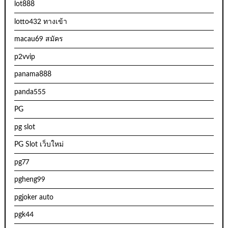
lot888
lotto432 ทางเข้า
macau69 สมัคร
p2vvip
panama888
panda555
PG
pg slot
PG Slot เว็บใหม่
pg77
pgheng99
pgjoker auto
pgk44