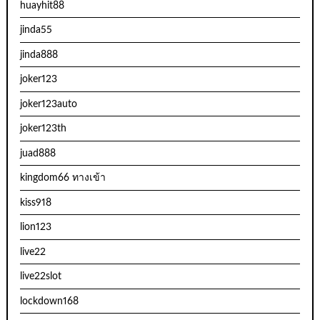
huayhit88
jinda55
jinda888
joker123
joker123auto
joker123th
juad888
kingdom66 ทางเข้า
kiss918
lion123
live22
live22slot
lockdown168