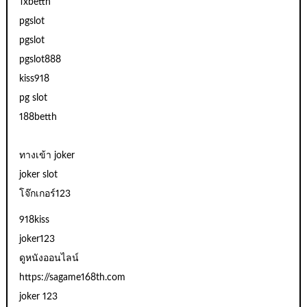
1xbetth
pgslot
pgslot
pgslot888
kiss918
pg slot
188betth
ทางเข้า joker
joker slot
โจ๊กเกอร์123
918kiss
joker123
ดูหนังออนไลน์
https://sagame168th.com
joker 123