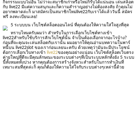
กิจกรรมแบบไม่อั้น ไม่ว่าจะสมาชิกเก่าหรือใหม่ก็รับได้แน่นอน เล่นสล็อต
กับ live22 มีแต่ความสนุกและก็ความสำราญอย่างไม่ต้องสงสัย ถ้าคุณไม่
อยากพลาดล่ะก็ มาสมัครเป็นสมาชิกใหม่live22กับเราได้แล้ววันนี้ สมัคร
ฟรี ลงทะเบียนเลย!
5 ระบบบน เว็บไซต์สล็อตออนไลน์ ที่คุณต้องให้ความใส่ใจสูงที่สุด
ทราบไหมครับผมว่า สำหรับในการเลือกเว็บไซต์ทางเข้า
live22สำหรับใช้บริการสักเว็บไซต์นั้น จำเป็นต้องเลือกจากอะไรบ้าง?
ก่อนที่จะคุณจะเล่นสล็อตกับเรานั้น ผมอยากให้คุณอ่านบทความในพาร์
ทนี้บน live22slot ของเราก่อนเลยนะครับ ด้วยเหตุว่ามันจะมีประโยชน์
ต้อการเลือกเว็บทางเข้า
live22
ของคุณอย่างแน่อน เว็บไซต์สล็อตเว็บตรง
ค่ายใหญ่ที่ดีจะมีคุณลักษณะของระบบต่างๆที่เป็นระบบหลักทั้งยัง 5 ระบบ
นี้ทั้งหมดทั้งปวง หากคุณต้องการสร้างจังหวะสำหรับในการทำเงินที่
เหมาะสมที่สุดล่ะก็ คุณก็ต้องให้ความใส่ใจกับระบบต่างๆเหล่านี้ด้วย