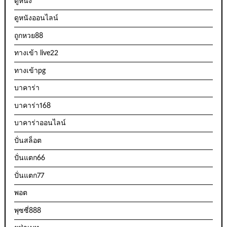
ดูหนัง
ดูหนังออนไลน์
ถูกหวย88
ทางเข้า live22
ทางเข้าpg
บาคาร่า
บาคาร่า168
บาคาร่าออนไลน์
ปั่นสล็อต
ปั่นแตก66
ปั่นแตก77
พอต
พุซซี่888