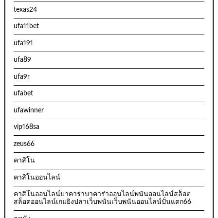
texas24
ufa11bet
ufa191
ufa89
ufa9r
ufabet
ufawinner
vip168sa
zeus66
คาสิโน
คาสิโนออนไลน์
คาสิโนออนไลน์บาคาร่าบาคาร่าออนไลน์พนันออนไลน์สล็อต
สล็อตออนไลน์เกมยิงปลาเว็บพนันเว็บพนันออนไลน์ปั่นแตก66