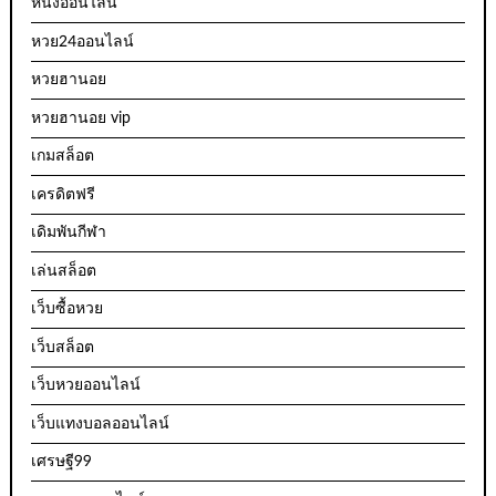
หนังออนไลน์
หวย24ออนไลน์
หวยฮานอย
หวยฮานอย vip
เกมสล็อต
เครดิตฟรี
เดิมพันกีฬา
เล่นสล็อต
เว็บซื้อหวย
เว็บสล็อต
เว็บหวยออนไลน์
เว็บแทงบอลออนไลน์
เศรษฐี99