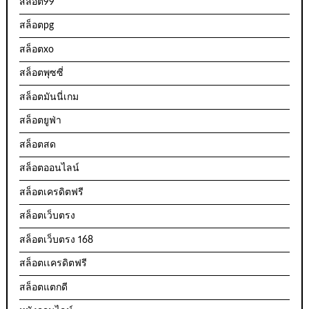
สล็อต99
สล็อตpg
สล็อตxo
สล็อตพุซซี่
สล็อตมันนี่เกม
สล็อตยูฟ่า
สล็อตสด
สล็อตออนไลน์
สล็อตเครดิตฟรี
สล็อตเว็บตรง
สล็อตเว็บตรง 168
สล็อตเเครดิตฟรี
สล็อตแตกดี