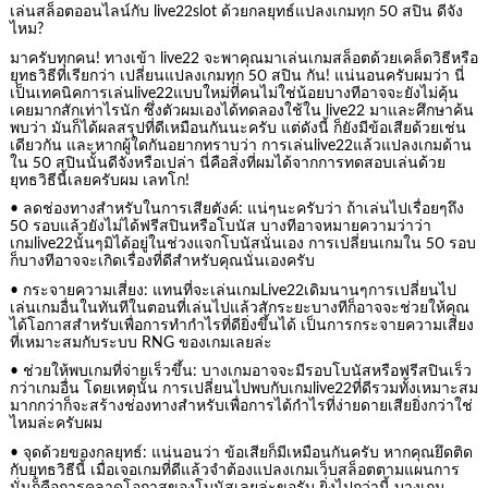
เล่นสล็อตออนไลน์กับ live22slot ด้วยกลยุทธ์แปลงเกมทุก 50 สปิน ดีจัง
ไหม?
มาครับทุกคน! ทางเข้า live22 จะพาคุณมาเล่นเกมสล็อตด้วยเคล็ดวิธีหรือ
ยุทธวิธีที่เรียกว่า เปลี่ยนแปลงเกมทุก 50 สปิน กัน! แน่นอนครับผมว่า นี่
เป็นเทคนิคการเล่นlive22แบบใหม่ที่คนไม่ใช่น้อยบางทีอาจจะยังไม่คุ้น
เคยมากสักเท่าไรนัก ซึ่งตัวผมเองได้ทดลองใช้ใน live22 มาและศึกษาค้น
พบว่า มันก็ได้ผลสรุปที่ดีเหมือนกันนะครับ แต่ดังนี้ ก็ยังมีข้อเสียด้วยเช่น
เดียวกัน และหากผู้ใดกันอยากทราบว่า การเล่นlive22แล้วแปลงเกมด้าน
ใน 50 สปินนั้นดีจังหรือเปล่า นี่คือสิ่งที่ผมได้จากการทดสอบเล่นด้วย
ยุทธวิธีนี้เลยครับผม เลทโก!
• ลดช่องทางสำหรับในการเสียตังค์: แน่ๆนะครับว่า ถ้าเล่นไปเรื่อยๆถึง
50 รอบแล้วยังไม่ได้ฟรีสปินหรือโบนัส บางทีอาจหมายความว่าว่า
เกมlive22นั้นๆมิได้อยู่ในช่วงแจกโบนัสนั่นเอง การเปลี่ยนเกมใน 50 รอบ
ก็บางทีอาจจะเกิดเรื่องที่ดีสำหรับคุณนั่นเองครับ
• กระจายความเสี่ยง: แทนที่จะเล่นเกมLive22เดิมนานๆการเปลี่ยนไป
เล่นเกมอื่นในทันทีในตอนที่เล่นไปแล้วสักระยะบางทีก็อาจจะช่วยให้คุณ
ได้โอกาสสำหรับเพื่อการทำกำไรที่ดียิ่งขึ้นได้ เป็นการกระจายความเสี่ยง
ที่เหมาะสมกับระบบ RNG ของเกมเลยล่ะ
• ช่วยให้พบเกมที่จ่ายเร็วขึ้น: บางเกมอาจจะมีรอบโบนัสหรือฟรีสปินเร็ว
กว่าเกมอื่น โดยเหตุนั้น การเปลี่ยนไปพบกับเกมlive22ที่ดีรวมทั้งเหมาะสม
มากกว่าก็จะสร้างช่องทางสำหรับเพื่อการได้กำไรที่ง่ายดายเสียยิ่งกว่าใช่
ไหมล่ะครับผม
• จุดด้วยของกลยุทธ์: แน่นอนว่า ข้อเสียก็มีเหมือนกันครับ หากคุณยึดติด
กับยุทธวิธีนี้ เมื่อเจอเกมที่ดีแล้วจำต้องแปลงเกมเว็บสล็อตตามแผนการ
นั่นก็คือการคลาดโอกาสของโบนัสเลยล่ะขอรับ ยิ่งไปกว่านี้ บางเกม