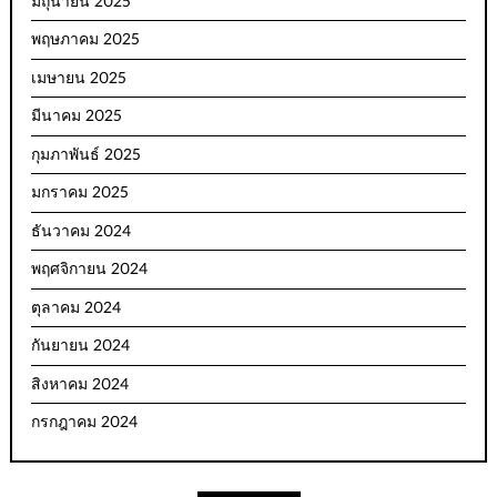
มิถุนายน 2025
พฤษภาคม 2025
เมษายน 2025
มีนาคม 2025
กุมภาพันธ์ 2025
มกราคม 2025
ธันวาคม 2024
พฤศจิกายน 2024
ตุลาคม 2024
กันยายน 2024
สิงหาคม 2024
กรกฎาคม 2024