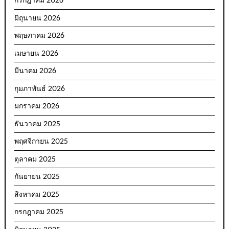
กรกฎาคม 2026
มิถุนายน 2026
พฤษภาคม 2026
เมษายน 2026
มีนาคม 2026
กุมภาพันธ์ 2026
มกราคม 2026
ธันวาคม 2025
พฤศจิกายน 2025
ตุลาคม 2025
กันยายน 2025
สิงหาคม 2025
กรกฎาคม 2025