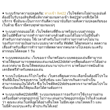
• ระบบรักษาความปลอดภัย:
ทางเข้า live22
เว็บไซต์ตรงไม่ผ่านเอเย่นต์
ต้องมีใบรับรองลิขสิทธิ์แท้จากค่ายเกมทางเข้า live22ต่างๆที่เปิดให้
บริการ ซึ่งมันจะเป็นการการันตีความน่านับถือรวมทั้งความปลอดภัยของ
เว็บด้วย ซึ่งเรามีครบทุกค่ายเกมแน่ๆ
• ระบบฝากถอนออโต้: เว็บไซต์ตรงที่ดีจะมาพร้อมระบบฝากถอน
อัตโนมัติซึ่งสามารถทำรายการต่างๆด้วยตัวเองได้ไม่ยากไม่มีขั้นต่ำ
สำหรับการฝากถอน ใช้เวลาสำหรับในการทำรายการต่างๆไม่นาน
รองรับการจ่ายเงินผ่านระบบธนาคารหรือ Wallet ได้ทุกหนทาง ลดความ
เสี่ยงสำหรับเพื่อการทำรายการผิดพลาดจากคนกลางไปเลยล่ะนะครับ
ฝากถอนได้ตลอด 1 วัน
• ระบบทดลองเล่น: เว็บของเราก็มาพร้อมระบบทดลองเล่นที่สามารถ
ช่วยให้คุณสามารถทดสอบเล่นเกมLive22slotต่างๆที่คุณต้องการได้อย่าง
สะดวกสบาย มีเกมให้ทดสอบเล่นนานาประการ มาพร้อมการพนันด้วย
เครดิตฟรีสำหรับทดลองเล่น
• ระบบโบนัสและก็โปรโมชั่น: เว็บตรงที่คุณควรจะเลือกนั้นต้องมีโปรโม
ชั่นที่มีเงื่อนไขชอบธรรม ไม่ซับซ้อน และไม่ยากเกินความจำเป็น
สามารถถอนเงินได้จริง ซึ่งเว็บไซต์live22slotของพวกเรามาพร้อมโปรโม
ชั่นแบบจัดเต็มให้คุณเลือกได้ตามต้องการ
• ระบบเกมlive22slotที่ดี: ระบบเกมของเรารองรับการใช้แรงงานผ่าน
เครื่องมือต่างๆทุกอุปกรณ์ ไม่ว่าจะเล่นผ่านวัสดุอุปกรณ์อะไรก็แล้วแต่แต่
ว่า คุณจะเล่นเว็บสล็อตได้อย่างลื่นไหล ไม่มีสะดุด เกมโหลดเร็ว และ
ไม่มีค้างแน่ๆนะครับ ค้ำประกันได้เลย!