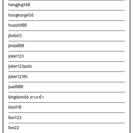
hengjing168
hongkong456
huayhit88
jinda55
jinda888
joker123
joker123auto
joker123th
juad888
kingdom66 ทางเข้า
kiss918
lion123
live22