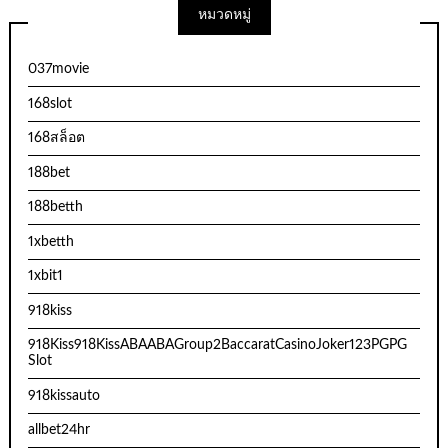
หมวดหมู่
037movie
168slot
168สล็อต
188bet
188betth
1xbetth
1xbit1
918kiss
918Kiss918KissABAABAGroup2BaccaratCasinoJoker123PGPG
Slot
918kissauto
allbet24hr