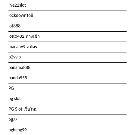
live22slot
lockdown168
lot888
lotto432 ทางเข้า
macau69 สมัคร
p2vvip
panama888
panda555
PG
pg slot
PG Slot เว็บใหม่
pg77
pgheng99