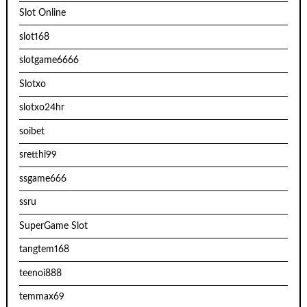
Slot Online
slot168
slotgame6666
Slotxo
slotxo24hr
soibet
sretthi99
ssgame666
ssru
SuperGame Slot
tangtem168
teenoi888
temmax69