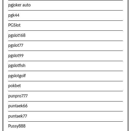
pgjoker auto
pgk44
PGSlot
pgslot168
pgslot77
pgslot99
pgslotfish
pgslotgolf
pokbet
punpro777
puntaek66
puntaek77
Pussy888