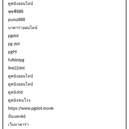
ดูหนังออนไลน์
พุซซี่888
pussy888
บาคาร่าออนไลน์
pgslot
pg slot
pg99
fullslotpg
live22slot
ดูหนังออนไลน์
ดูหนังออนไลน์
ดูหนังhd
ดูหนังชนโรง
https://www.pgslot.movie
ปั่นแตก66
เว็บบาคาร่า