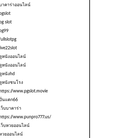
บาคาร่าออนไลน์
pgslot
pg slot
pg99
fullslotpg
live22slot
ดูหนังออนไลน์
ดูหนังออนไลน์
ดูหนังhd
ดูหนังชนโรง
https://www.pgslot.movie
ปั่นแตก66
เว็บบาคาร่า
https://www.punpro777.us/
เว็บหวยออนไลน์
หวยออนไลน์