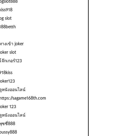
pgslot888
kiss918
pg slot
188betth
ทางเข้า joker
joker slot
โจ๊กเกอร์123
918kiss
joker123
ดูหนังออนไลน์
https://sagame168th.com
joker 123
ดูหนังออนไลน์
พุซซี่888
pussy888