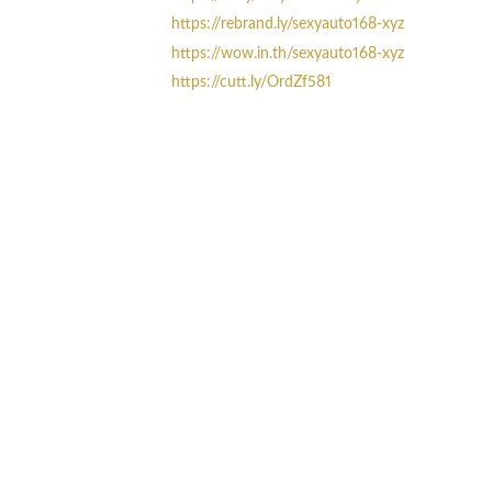
https://rebrand.ly/sexyauto168-xyz
https://wow.in.th/sexyauto168-xyz
https://cutt.ly/OrdZf581