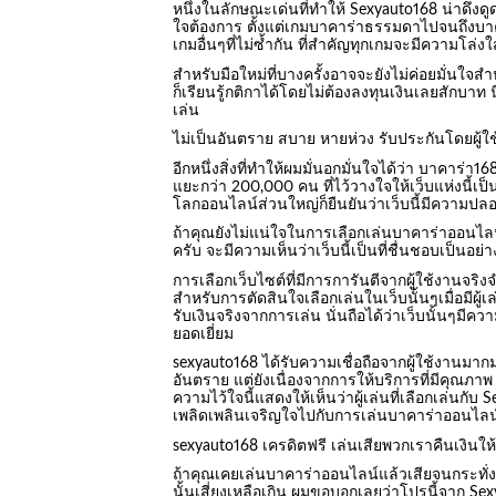
หนึ่งในลักษณะเด่นที่ทำให้ Sexyauto168 น่าดึงดู
ใจต้องการ ตั้งแต่เกมบาคาร่าธรรมดาไปจนถึงบาคา
เกมอื่นๆที่ไม่ซ้ำกัน ที่สำคัญทุกเกมจะมีความโล่งใ
สำหรับมือใหม่ที่บางครั้งอาจจะยังไม่ค่อยมั่นใจส
ก็เรียนรู้กติกาได้โดยไม่ต้องลงทุนเงินเลยสักบาท 
เล่น
ไม่เป็นอันตราย สบาย หายห่วง รับประกันโดยผู้
อีกหนึ่งสิ่งที่ทำให้ผมมั่นอกมั่นใจได้ว่า บาคาร่า168
แยะกว่า 200,000 คน ที่ไว้วางใจให้เว็บแห่งนี้เป็
โลกออนไลน์ส่วนใหญ่ก็ยืนยันว่าเว็บนี้มีความปลอ
ถ้าคุณยังไม่แน่ใจในการเลือกเล่นบาคาร่าออนไล
ครับ จะมีความเห็นว่าเว็บนี้เป็นที่ชื่นชอบเป็นอย
การเลือกเว็บไซต์ที่มีการการันตีจากผู้ใช้งานจริงจ
สำหรับการตัดสินใจเลือกเล่นในเว็บนั้นๆเมื่อมีผู้เ
รับเงินจริงจากการเล่น นั่นถือได้ว่าเว็บนั้นๆมีคว
ยอดเยี่ยม
sexyauto168 ได้รับความเชื่อถือจากผู้ใช้งานมาก
อันตราย แต่ยังเนื่องจากการให้บริการที่มีคุณภาพ 
ความไว้ใจนี้แสดงให้เห็นว่าผู้เล่นที่เลือกเล่นก
เพลิดเพลินเจริญใจไปกับการเล่นบาคาร่าออนไลน
sexyauto168 เครดิตฟรี เล่นเสียพวกเราคืนเงินใ
ถ้าคุณเคยเล่นบาคาร่าออนไลน์แล้วเสียจนกระทั่งห
นั้นเสี่ยงเหลือเกิน ผมขอบอกเลยว่าโปรนี้จาก Se