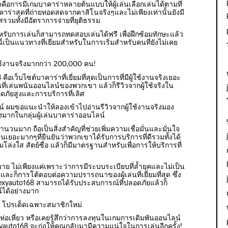
ดคือการมีเกมบาคาร่าหลายต้นแบบให้ผู้เล่นเลือกเล่นได้ตามที่
ร่าสดที่ถ่ายทอดสดจากคาสิโนจริงๆและไม่เพียงเท่านั้นยังมี
สรวมทั้งมีอัตราการจ่ายที่ยุติธรรม
ำหรับการเล่นก็สามารถทดสอบเล่นได้ฟรี เพื่อฝึกซ้อมทักษะแล้ว
นี่เป็นแนวทางที่เยี่ยมสำหรับในการเริ่มสำหรับคนที่ยังไม่เคย
ใช้งานจริงมากกว่า 200,000 คน!
 คือเว็บไซต์บาคาร่าที่เยี่ยมที่สุดเป็นการที่มีผู้ใช้งานจริงเยอะ
นที่เล่นพนันออนไลน์ของพวกเขา แล้วก็รีวิวจากผู้ใช้จริงใน
ดภัยสูงและการบริการที่เลิศ
น์ ผมขอแนะนำให้ลองเข้าไปอ่านรีวิวจากผู้ใช้งานจริงมอง
่างมากในกลุ่มผู้เล่นบาคาร่าออนไลน์
ำนวนมาก ถือเป็นสิ่งสำคัญที่ช่วยเพิ่มความเชื่อมั่นและมั่นใจ
ล่นเยอะมากๆที่ยืนยันว่าพวกเขาได้รับการบริการที่ดีรวมทั้งได้
ามโล่งใส สัตย์ซื่อ แล้วก็มีมาตรฐานสำหรับเพื่อการให้บริการที่
มาย ไม่เพียงแค่เพราะว่าการมีระบบระเบียบที่ล้ำยุคและไม่เป็น
และก็การโต้ตอบต่อความปรารถนาของผู้เล่นที่เยี่ยมที่สุด ซึ่ง
ับ Sexyauto168 สามารถได้รับประสบการณ์ที่ปลอดภัยแล้วก็
์ได้อย่างมาก
ห้ โปรเด็ดเฉพาะสมาชิกใหม่
่อเหี่ยว หรือเคยรู้สึกว่าการลงทุนในเกมการเดิมพันออนไลน์
xyauto168 จะก่อให้คุณกลับมามีความแน่ใจในการเล่นอีกครั้ง!