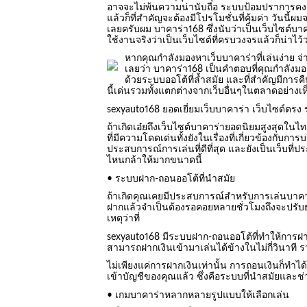
อาจจะไม่พ้นความน่านับถือ ระบบป้อมปราการคงจะ 
แล้วก็ที่สำคัญจะต้องมีโปรโมชั่นที่คุ้มค่า วันนี
เลยครับผม บาคาร่า168 ซึ่งนับว่าเป็นเว็บไซต์บาคา
ใช้งานจริงว่าเป็นเว็บไซต์ที่ครบวงจรแล้วก็น่าไว้
หากคุณกำลังมองหาเว็บบาคาร่าที่เล่นง่าย จ่
เลยว่า บาคาร่า168 เป็นคำตอบที่คุณกำลังมอ
ด้วยระบบออโต้ที่ล้ำสมัย และที่สำคัญมีการคืนเง
นี้เด่นรวมทั้งแตกต่างจากเว็บอื่นๆในตลาดอย่างเห
sexyauto168 ยอดเยี่ยมเว็บบาคาร่า เว็บไซต์ตรง
ถ้าเกิดเอ๋ยถึงเว็บไซต์บาคาร่ายอดนิยมสูงสุดในไ
ที่มีความโดดเด่นทั้งยังในเรื่องที่เกี่ยวข้องกับก
ประสบการณ์การเล่นที่ดีที่สุด และยังเป็นเว็บที่ประ
ไหนกล้าให้มากขนาดนี้
• ระบบฝาก-ถอนออโต้ที่นำสมัย
ถ้าเกิดคุณเคยมีประสบการณ์สำหรับการเล่นบาคาร่
ฝากแล้วจำเป็นต้องรอคอยหลายชั่วโมงถึงจะปรับยอด
เหตุว่าที่
sexyauto168 มีระบบฝาก-ถอนออโต้ที่ทำให้การฝากถอ
สามารถฝากเงินเข้ามาเล่นได้ข้างในไม่กี่วินาที ร
ไม่เพียงแค่การฝากเงินเท่านั้น การถอนเงินก็ทำได้อย
เข้าบัญชีของคุณแล้ว ซึ่งคือระบบที่นำสมัยและช่
• เกมบาคาร่าหลากหลายรูปแบบให้เลือกเล่น