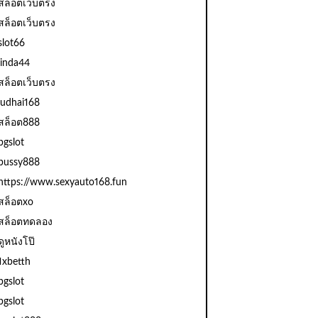
สล็อตเว็บตรง
สล็อตเว็บตรง
slot66
jinda44
สล็อตเว็บตรง
judhai168
สล็อต888
pgslot
pussy888
https://www.sexyauto168.fun
สล็อตxo
สล็อตทดลอง
ดูหนังโป๊
1xbetth
pgslot
pgslot