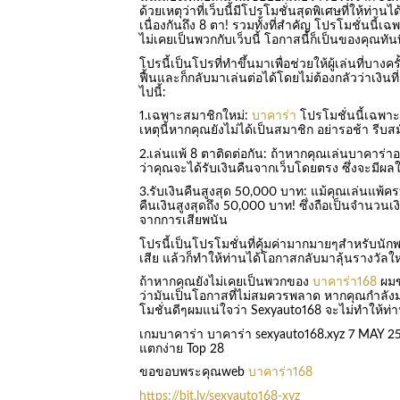
ด้วยเหตุว่าที่เว็บนี้มีโปรโมชั่นสุดพิเศษที่ให้ท่าน
เนื่องกันถึง 8 ตา! รวมทั้งที่สำคัญ โปรโมชั่นนี้
ไม่เคยเป็นพวกกับเว็บนี้ โอกาสนี้ก็เป็นของคุณทันท
โปรนี้เป็นโปรที่ทำขึ้นมาเพื่อช่วยให้ผู้เล่นที่บ
ฟื้นและก็กลับมาเล่นต่อได้โดยไม่ต้องกลัวว่าเงินท
ไปนี้:
1.เฉพาะสมาชิกใหม่:
บาคาร่า
โปรโมชั่นนี้เฉพาะส
เหตุนี้หากคุณยังไม่ได้เป็นสมาชิก อย่ารอช้า รีบส
2.เล่นแพ้ 8 ตาติดต่อกัน: ถ้าหากคุณเล่นบาคาร่าออ
ว่าคุณจะได้รับเงินคืนจากเว็บโดยตรง ซึ่งจะมีผลใ
3.รับเงินคืนสูงสุด 50,000 บาท: แม้คุณเล่นแพ้ค
คืนเงินสูงสุดถึง 50,000 บาท! ซึ่งถือเป็นจำนวนเงิ
จากการเสียพนัน
โปรนี้เป็นโปรโมชั่นที่คุ้มค่ามากมายๆสำหรับนัก
เสีย แล้วก็ทำให้ท่านได้โอกาสกลับมาลุ้นรางวัลใหม
ถ้าหากคุณยังไม่เคยเป็นพวกของ
บาคาร่า168
ผมขอ
ว่ามันเป็นโอกาสที่ไม่สมควรพลาด หากคุณกำลังม
โมชั่นดีๆผมแน่ใจว่า Sexyauto168 จะไม่ทำให้ท่า
เกมบาคาร่า บาคาร่า sexyauto168.xyz 7 MAY 2
แตกง่าย Top 28
ขอขอบพระคุณweb
บาคาร่า168
https://bit.ly/sexyauto168-xyz