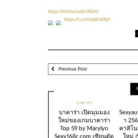
https://shorturl.asia/IADk3
https://t.co/0yqkEoXXyf
Previous Post
บาคาร่า
บาคาร่า เปิดมุมมอง
Sexyau
ใหม่ของเกมบาคาร่า
า 256
Top 59 by Marylyn
คาสิโน
Sexy168c.com เซียนตัด
ใหม่ 