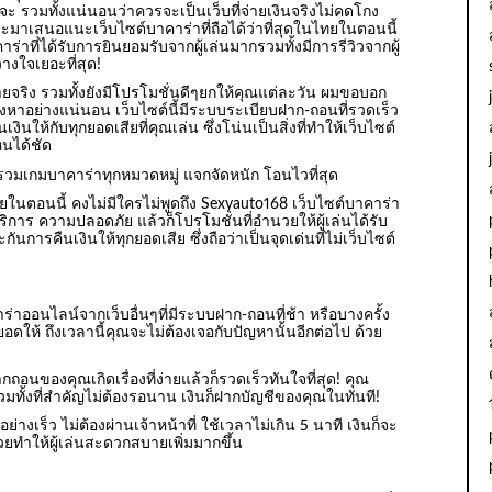
รวมทั้งแน่นอนว่าควรจะเป็นเว็บที่จ่ายเงินจริงไม่คดโกง
้ผมจะมาเสนอแนะเว็บไซต์บาคาร่าที่ถือได้ว่าที่สุดในไทยในตอนนี้
ร่าที่ได้รับการยินยอมรับจากผู้เล่นมากรวมทั้งมีการรีวิวจากผู้
วางใจเยอะที่สุด!
ายจริง รวมทั้งยังมีโปรโมชั่นดีๆยกให้คุณแต่ละวัน ผมขอบอก
งหาอย่างแน่นอน เว็บไซต์นี้มีระบบระเบียบฝาก-ถอนที่รวดเร็ว
ินให้กับทุกยอดเสียที่คุณเล่น ซึ่งโน่นเป็นสิ่งที่ทำให้เว็บไซต์
็นได้ชัด
 รวมเกมบาคาร่าทุกหมวดหมู่ แจกจัดหนัก โอนไวที่สุด
ทยในตอนนี้ คงไม่มีใครไม่พูดถึง Sexyauto168 เว็บไซต์บาคาร่า
ารบริการ ความปลอดภัย แล้วก็โปรโมชั่นที่อำนวยให้ผู้เล่นได้รับ
กันการคืนเงินให้ทุกยอดเสีย ซึ่งถือว่าเป็นจุดเด่นที่ไม่เว็บไซต์
าออนไลน์จากเว็บอื่นๆที่มีระบบฝาก-ถอนที่ช้า หรือบางครั้ง
ให้ ถึงเวลานี้คุณจะไม่ต้องเจอกับปัญหานั้นอีกต่อไป ด้วย
นของคุณเกิดเรื่องที่ง่ายแล้วก็รวดเร็วทันใจที่สุด! คุณ
วมทั้งที่สำคัญไม่ต้องรอนาน เงินก็ฝากบัญชีของคุณในทันที!
่างเร็ว ไม่ต้องผ่านเจ้าหน้าที่ ใช้เวลาไม่เกิน 5 นาที เงินก็จะ
วยทำให้ผู้เล่นสะดวกสบายเพิ่มมากขึ้น