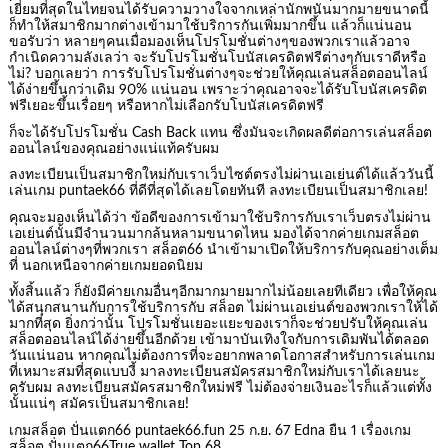
เยี่ยมที่สุดในไทยจนได้รับความวางใจจากเหล่านักพนันมากมายขนาดนี้
ก็ทำให้สมาชิกมากต่างเข้ามาใช้บริการกันเพิ่มมากขึ้น แล้วก็แน่นอน
ขอรับว่า หลายๆคนเมื่อมองเห็นโปรโมชั่นต่างๆของพวกเราแล้วอาจ
กำเนิดความลังเลว่า จะรับโปรโมชั่นโบนัสเครดิตฟรีต่างๆกับเราดีหรือ
ไม่? บอกเลยว่า การรับโปรโมชั่นต่างๆจะช่วยให้คุณเล่นสล็อตออนไลน์
ได้ง่ายขึ้นกว่าเดิม 90% แน่นอน เพราะว่าคุณอาจจะได้รับโบนัสเครดิต
ฟรีเยอะขึ้นเรื่อยๆ หรือหากไม่เลือกรับโบนัสเครดิตฟรี
ก็จะได้รับโปรโมชั่น Cash Back แทน ซึ่งมันจะเกิดผลดีต่อการเล่นสล็อต
ออนไลน์ของคุณอย่างแน่แท้ครับผม
ลงทะเบียนเป็นสมาชิกใหม่กับเราเว็บไซต์ตรงไม่ผ่านเอเย่นต์ได้แล้ววันนี้
เล่นเกม puntaek66 ที่ดีที่สุดได้เลยโดยทันที ลงทะเบียนเป็นสมาชิกเลย!
คุณจะมองเห็นได้ว่า ข้อดีของการเข้ามาใช้บริการกับเราเว็บตรงไม่ผ่าน
เอเย่นต์นั้นมีจำนวนมากล้นหลามขนาดไหน มองได้จากค่ายเกมสล็อต
ออนไลน์ต่างๆที่พวกเรา สล็อต66 นำเข้ามาเปิดให้บริการกับคุณอย่างเต็ม
ที่ นอกเหนือจากค่ายเกมยอดนิยม
ทั้งสิ้นแล้ว ก็ยังมีค่ายเกมอื่นๆอีกมากมายมากไม่น้อยเลยทีเดียว เพื่อให้คุณ
ได้สนุกสนานกับการใช้บริการกับ สล็อต ไม่ผ่านเอเย่นต์ของพวกเราให้ได้
มากที่สุด ยิ่งกว่านั้น โปรโมชั่นเยอะแยะของเราก็จะช่วยปรับให้คุณเล่น
สล็อตออนไลน์ได้ง่ายขึ้นอีกด้วย เข้ามาบันเทิงใจกับการเดิมพันได้ตลอด
วันแน่นอน หากคุณไม่ต้องการที่จะอยากพลาดโอกาสสำหรับการเล่นเกม
ที่เหมาะสมที่สุดแบบงี้ มาลงทะเบียนสมัครสมาชิกใหม่กับเราได้เลยนะ
ครับผม ลงทะเบียนสมัครสมาชิกใหม่ฟรี ไม่ต้องจ่ายเงินอะไรก็แล้วแต่ทั้ง
นั้นแน่ๆ สมัครเป็นสมาชิกเลย!
เกมสล็อต ปั่นแตก66 puntaek66.fun 25 ก.ย. 67 Edna ยืน 1 เรื่องเกม
สล็อต ปั่นแตก66True wallet Top 68