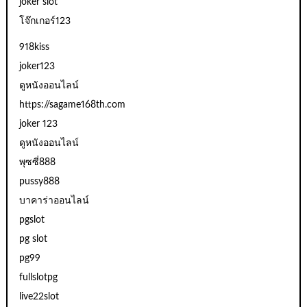
joker slot
โจ๊กเกอร์123
918kiss
joker123
ดูหนังออนไลน์
https://sagame168th.com
joker 123
ดูหนังออนไลน์
พุซซี่888
pussy888
บาคาร่าออนไลน์
pgslot
pg slot
pg99
fullslotpg
live22slot