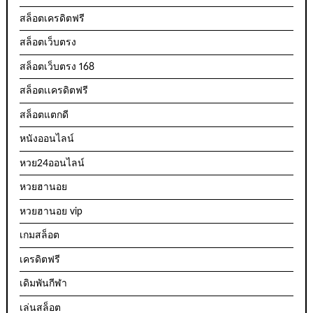
สล็อตเครดิตฟรี
สล็อตเว็บตรง
สล็อตเว็บตรง 168
สล็อตเเครดิตฟรี
สล็อตแตกดี
หนังออนไลน์
หวย24ออนไลน์
หวยฮานอย
หวยฮานอย vip
เกมสล็อต
เครดิตฟรี
เดิมพันกีฬา
เล่นสล็อต