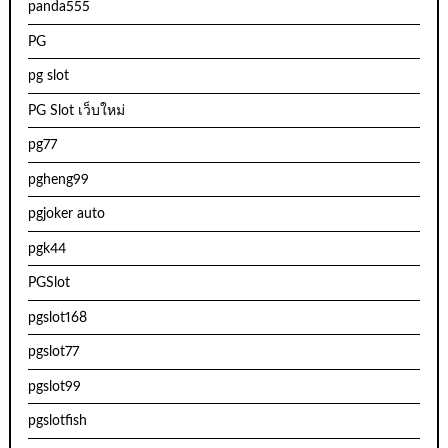
panda555
PG
pg slot
PG Slot เว็บใหม่
pg77
pgheng99
pgjoker auto
pgk44
PGSlot
pgslot168
pgslot77
pgslot99
pgslotfish