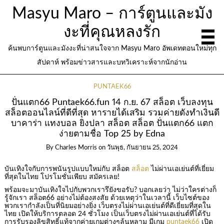
Masyu Maro – การ์ตูนและมัง
งะที่คุณหลงรัก
ค้นพบการ์ตูนและมังงะที่น่าสนใจจาก Masyu Maro อัพเดทตอนใหม่ทุก
สัปดาห์ พร้อมข่าวสารและบทวิเคราะห์จากนักอ่าน
PUNTAEK66
ปั่นแตก66 Puntaek66.fun 14 ก.ย. 67 สล็อต เว็บลงทุน
สล็อตออนไลน์ที่ดีที่สุด หารายได้เสริม รวมค่ายดังทำเงินดี
บาคาร่า แทงบอล ยิงปลา สล็อต สล็อต ปั่นแตก66 แตก
ง่ายตามชื่อ Top 25 by Edna
By
Charles Morris
on
วันพุธ, กันยายน 25, 2024
บันเทิงใจกับการพนันรูปแบบใหม่กับ สล็อต
สล็อต
ไม่ผ่านเอเย่นต์ที่เยี่ยม
ที่สุดในไทย โปรโมชั่นเพียบ สมัครเลย!
พร้อมจะมาบันเทิงใจไปกับพวกเรารึยังขอรับ? บอกเลยว่า ไม่ว่าใครต่างก็
รู้จักเรา สล็อต66 อย่างไม่ต้องสงสัย ด้วยเหตุว่าในเวลานี้ เว็บไซต์ของ
พวกเรากำลังเป็นที่นิยมอย่างยิ่ง เว็บตรงไม่ผ่านเอเย่นต์ที่ดีเยี่ยมที่สุดใน
ไทย เปิดให้บริการตลอด 24 ชั่วโมง เป็นเว็บตรงไม่ผ่านเอเย่นต์ที่ได้รับ
การรับรองลิขสิทธิ์แท้จากค่ายเกมต่างๆล้นหลาม มีเกม
puntaek66
เปิด