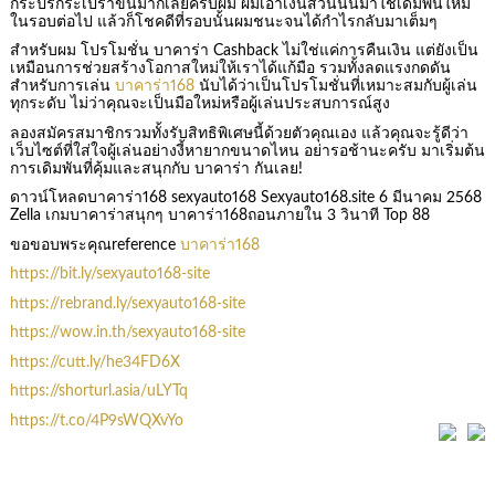
กระปรี้กระเปร่าขึ้นมากเลยครับผม ผมเอาเงินส่วนนั้นมาใช้เดิมพันใหม่
ในรอบต่อไป แล้วก็โชคดีที่รอบนั้นผมชนะจนได้กำไรกลับมาเต็มๆ
สำหรับผม โปรโมชั่น บาคาร่า Cashback ไม่ใช่แค่การคืนเงิน แต่ยังเป็น
เหมือนการช่วยสร้างโอกาสใหม่ให้เราได้แก้มือ รวมทั้งลดแรงกดดัน
สำหรับการเล่น
บาคาร่า168
นับได้ว่าเป็นโปรโมชั่นที่เหมาะสมกับผู้เล่น
ทุกระดับ ไม่ว่าคุณจะเป็นมือใหม่หรือผู้เล่นประสบการณ์สูง
ลองสมัครสมาชิกรวมทั้งรับสิทธิพิเศษนี้ด้วยตัวคุณเอง แล้วคุณจะรู้ดีว่า
เว็บไซต์ที่ใส่ใจผู้เล่นอย่างงี้หายากขนาดไหน อย่ารอช้านะครับ มาเริ่มต้น
การเดิมพันที่คุ้มและสนุกกับ บาคาร่า กันเลย!
ดาวน์โหลดบาคาร่า168 sexyauto168 Sexyauto168.site 6 มีนาคม 2568
Zella เกมบาคาร่าสนุกๆ บาคาร่า168ถอนภายใน 3 วินาที Top 88
ขอขอบพระคุณreference
บาคาร่า168
https://bit.ly/sexyauto168-site
https://rebrand.ly/sexyauto168-site
https://wow.in.th/sexyauto168-site
https://cutt.ly/he34FD6X
https://shorturl.asia/uLYTq
https://t.co/4P9sWQXvYo