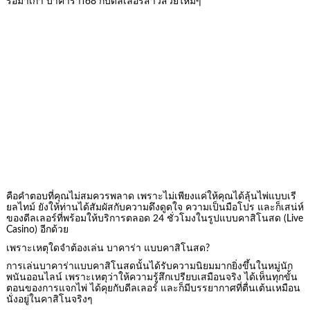
รือมาเก๊า บาคาร่า168 กับดีลเลอร์สาวสวยใหม่ๆ
คือคำตอบที่คุณไม่สมควรพลาด เพราะไม่เพียงแค่ให้คุณได้ลุ้นไพ่แบบเรี
ยลไทม์ ยังให้ท่านได้สัมผัสกับความดึงดูดใจ ความเป็นมือโปร และก็เสน่ห์
ของดีลเลอร์ที่พร้อมให้บริการตลอด 24 ชั่วโมงในรูปแบบคาสิโนสด (Live
Casino) อีกด้วย
เพราะเหตุใดจำต้องเล่น บาคาร่า แบบคาสิโนสด?
การเล่นบาคาร่าแบบคาสิโนสดนั้นได้รับความนิยมมากยิ่งขึ้นในหมู่นัก
พนันออนไลน์ เพราะเหตุว่าให้ความรู้สึกเปรียบเสมือนจริง ได้เห็นทุกขั้น
ตอนของการแจกไพ่ ได้คุยกับดีลเลอร์ และก็มีบรรยากาศที่ตื่นเต้นเหมือน
นั่งอยู่ในคาสิโนจริงๆ