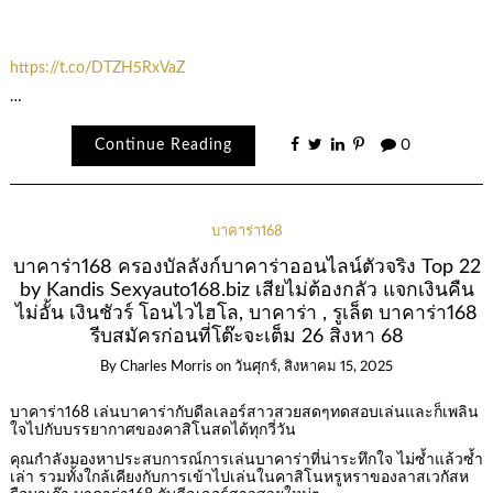
https://t.co/DTZH5RxVaZ
…
Continue Reading
0
บาคาร่า168
บาคาร่า168 ครองบัลลังก์บาคาร่าออนไลน์ตัวจริง Top 22
by Kandis Sexyauto168.biz เสียไม่ต้องกลัว แจกเงินคืน
ไม่อั้น เงินชัวร์ โอนไวไฮโล, บาคาร่า , รูเล็ต บาคาร่า168
รีบสมัครก่อนที่โต๊ะจะเต็ม 26 สิงหา 68
By
Charles Morris
on
วันศุกร์, สิงหาคม 15, 2025
บาคาร่า168 เล่นบาคาร่ากับดีลเลอร์สาวสวยสดๆทดสอบเล่นและก็เพลิน
ใจไปกับบรรยากาศของคาสิโนสดได้ทุกวี่วัน
คุณกำลังมองหาประสบการณ์การเล่นบาคาร่าที่น่าระทึกใจ ไม่ซ้ำแล้วซ้ำ
เล่า รวมทั้งใกล้เคียงกับการเข้าไปเล่นในคาสิโนหรูหราของลาสเวกัสห