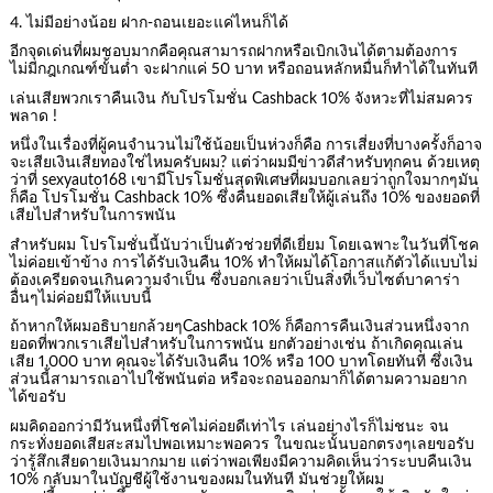
4. ไม่มีอย่างน้อย ฝาก-ถอนเยอะแค่ไหนก็ได้
อีกจุดเด่นที่ผมชอบมากคือคุณสามารถฝากหรือเบิกเงินได้ตามต้องการ
ไม่มีกฎเกณฑ์ขั้นต่ำ จะฝากแค่ 50 บาท หรือถอนหลักหมื่นก็ทำได้ในทันที
เล่นเสียพวกเราคืนเงิน กับโปรโมชั่น Cashback 10% จังหวะที่ไม่สมควร
พลาด !
หนึ่งในเรื่องที่ผู้คนจำนวนไม่ใช้น้อยเป็นห่วงก็คือ การเสี่ยงที่บางครั้งก็อาจ
จะเสียเงินเสียทองใช่ไหมครับผม? แต่ว่าผมมีข่าวดีสำหรับทุกคน ด้วยเหตุ
ว่าที่ sexyauto168 เขามีโปรโมชั่นสุดพิเศษที่ผมบอกเลยว่าถูกใจมากๆมัน
ก็คือ โปรโมชั่น Cashback 10% ซึ่งคืนยอดเสียให้ผู้เล่นถึง 10% ของยอดที่
เสียไปสำหรับในการพนัน
สำหรับผม โปรโมชั่นนี้นับว่าเป็นตัวช่วยที่ดีเยี่ยม โดยเฉพาะในวันที่โชค
ไม่ค่อยเข้าข้าง การได้รับเงินคืน 10% ทำให้ผมได้โอกาสแก้ตัวได้แบบไม่
ต้องเครียดจนเกินความจำเป็น ซึ่งบอกเลยว่าเป็นสิ่งที่เว็บไซต์บาคาร่า
อื่นๆไม่ค่อยมีให้แบบนี้
ถ้าหากให้ผมอธิบายกล้วยๆCashback 10% ก็คือการคืนเงินส่วนหนึ่งจาก
ยอดที่พวกเราเสียไปสำหรับในการพนัน ยกตัวอย่างเช่น ถ้าเกิดคุณเล่น
เสีย 1,000 บาท คุณจะได้รับเงินคืน 10% หรือ 100 บาทโดยทันที ซึ่งเงิน
ส่วนนี้สามารถเอาไปใช้พนันต่อ หรือจะถอนออกมาก็ได้ตามความอยาก
ได้ขอรับ
ผมคิดออกว่ามีวันหนึ่งที่โชคไม่ค่อยดีเท่าไร เล่นอย่างไรก็ไม่ชนะ จน
กระทั่งยอดเสียสะสมไปพอเหมาะพอควร ในขณะนั้นบอกตรงๆเลยขอรับ
ว่ารู้สึกเสียดายเงินมากมาย แต่ว่าพอเพียงมีความคิดเห็นว่าระบบคืนเงิน
10% กลับมาในบัญชีผู้ใช้งานของผมในทันที มันช่วยให้ผม