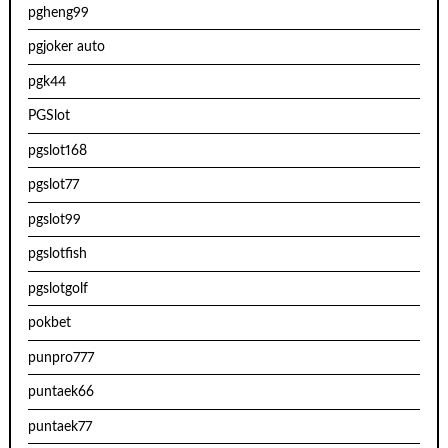
pgheng99
pgjoker auto
pgk44
PGSlot
pgslot168
pgslot77
pgslot99
pgslotfish
pgslotgolf
pokbet
punpro777
puntaek66
puntaek77