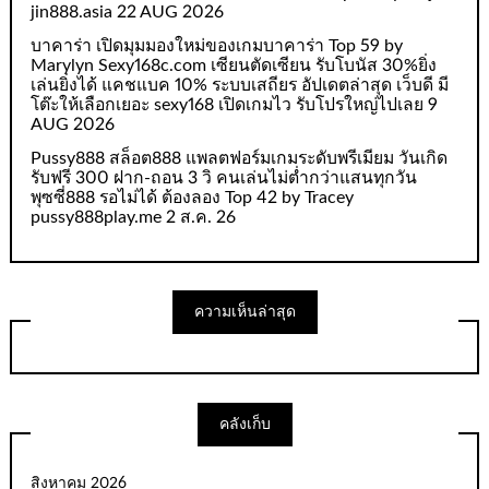
jin888.asia 22 AUG 2026
บาคาร่า เปิดมุมมองใหม่ของเกมบาคาร่า Top 59 by
Marylyn Sexy168c.com เซียนตัดเซียน รับโบนัส 30%ยิ่ง
เล่นยิ่งได้ แคชแบค 10% ระบบเสถียร อัปเดตล่าสุด เว็บดี มี
โต๊ะให้เลือกเยอะ sexy168 เปิดเกมไว รับโปรใหญ่ไปเลย 9
AUG 2026
Pussy888 สล็อต888 แพลตฟอร์มเกมระดับพรีเมียม วันเกิด
รับฟรี 300 ฝาก-ถอน 3 วิ คนเล่นไม่ต่ำกว่าแสนทุกวัน
พุซซี่888 รอไม่ได้ ต้องลอง Top 42 by Tracey
pussy888play.me 2 ส.ค. 26
ความเห็นล่าสุด
คลังเก็บ
สิงหาคม 2026