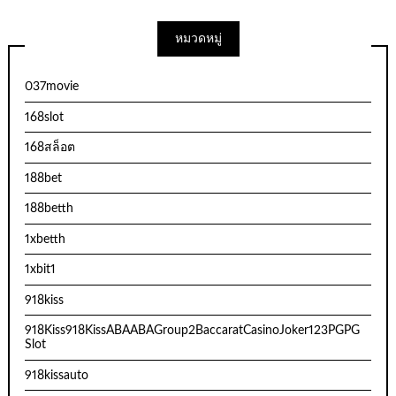
หมวดหมู่
037movie
168slot
168สล็อต
188bet
188betth
1xbetth
1xbit1
918kiss
918Kiss918KissABAABAGroup2BaccaratCasinoJoker123PGPG
Slot
918kissauto