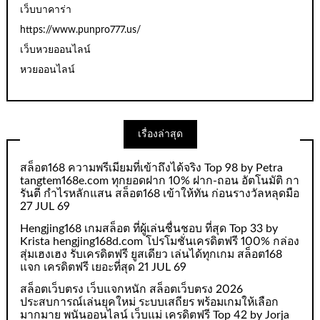
เว็บบาคาร่า
https://www.punpro777.us/
เว็บหวยออนไลน์
หวยออนไลน์
เรื่องล่าสุด
สล็อต168 ความพรีเมียมที่เข้าถึงได้จริง Top 98 by Petra
tangtem168e.com ทุกยอดฝาก 10% ฝาก-ถอน อัตโนมัติ กา
รันตี กำไรหลักแสน สล็อต168 เข้าให้ทัน ก่อนรางวัลหลุดมือ
27 JUL 69
Hengjing168 เกมสล็อต ที่ผู้เล่นชื่นชอบ ที่สุด Top 33 by
Krista hengjing168d.com โปรโมชั่นเครดิตฟรี 100% กล่อง
สุ่มเฮงเฮง รับเครดิตฟรี ยูสเดียว เล่นได้ทุกเกม สล็อต168
แจก เครดิตฟรี เยอะที่สุด 21 JUL 69
สล็อตเว็บตรง เว็บแจกหนัก สล็อตเว็บตรง 2026
ประสบการณ์เล่นยุคใหม่ ระบบเสถียร พร้อมเกมให้เลือก
มากมาย พนันออนไลน์ เว็บแม่ เครดิตฟรี Top 42 by Jorja