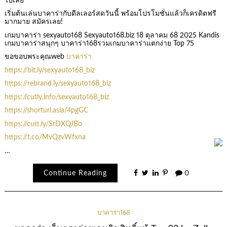
ไปเลย
เริ่มต้นเล่นบาคาร่ากับดีลเลอร์สดวันนี้ พร้อมโปรโมชั่นแล้วก็เครดิตฟรี
มากมาย สมัครเลย!
เกมบาคาร่า sexyauto168 Sexyauto168.biz 18 ตุลาคม 68 2025 Kandis
เกมบาคาร่าสนุกๆ บาคาร่า168รวมเกมบาคาร่าแตกง่าย Top 75
ขอขอบพระคุณweb
บาคาร่า
https://bit.ly/sexyauto168_biz
https://rebrand.ly/sexyauto168_biz
https://cutly.info/sexyauto168_biz
https://shorturl.asia/4pgGC
https://cutt.ly/SrDXQJBo
https://t.co/MvQzvWfxna
…
Continue Reading
0
บาคาร่า168